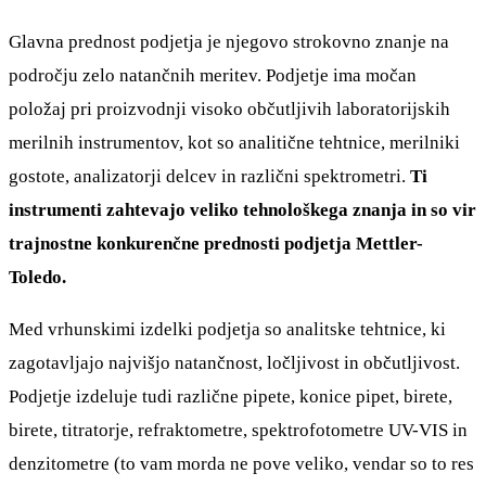
Glavna prednost podjetja je njegovo strokovno znanje na
področju zelo natančnih meritev. Podjetje ima močan
položaj pri proizvodnji visoko občutljivih laboratorijskih
merilnih instrumentov, kot so analitične tehtnice, merilniki
gostote, analizatorji delcev in različni spektrometri.
Ti
instrumenti zahtevajo veliko tehnološkega znanja in so vir
trajnostne konkurenčne prednosti podjetja Mettler-
Toledo.
Med vrhunskimi izdelki podjetja so analitske tehtnice, ki
zagotavljajo najvišjo natančnost, ločljivost in občutljivost.
Podjetje izdeluje tudi različne pipete, konice pipet, birete,
birete, titratorje, refraktometre, spektrofotometre UV-VIS in
denzitometre (to vam morda ne pove veliko, vendar so to res