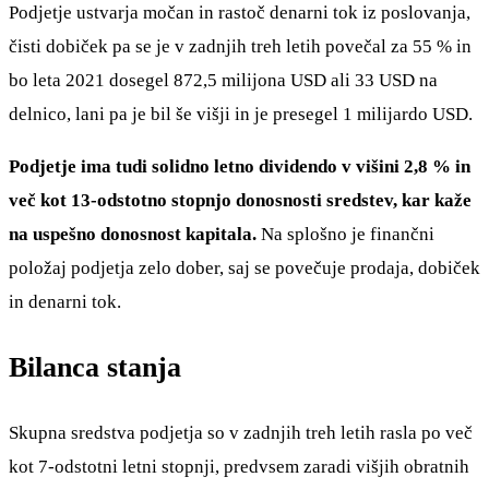
Podjetje ustvarja močan in rastoč denarni tok iz poslovanja,
čisti dobiček pa se je v zadnjih treh letih povečal za 55 % in
bo leta 2021 dosegel 872,5 milijona USD ali 33 USD na
delnico, lani pa je bil še višji in je presegel 1 milijardo USD.
Podjetje ima tudi solidno letno dividendo v višini 2,8 % in
več kot 13-odstotno stopnjo donosnosti sredstev, kar kaže
na uspešno donosnost kapitala.
Na splošno je finančni
položaj podjetja zelo dober, saj se povečuje prodaja, dobiček
in denarni tok.
Bilanca stanja
Skupna sredstva podjetja so v zadnjih treh letih rasla po več
kot 7-odstotni letni stopnji, predvsem zaradi višjih obratnih