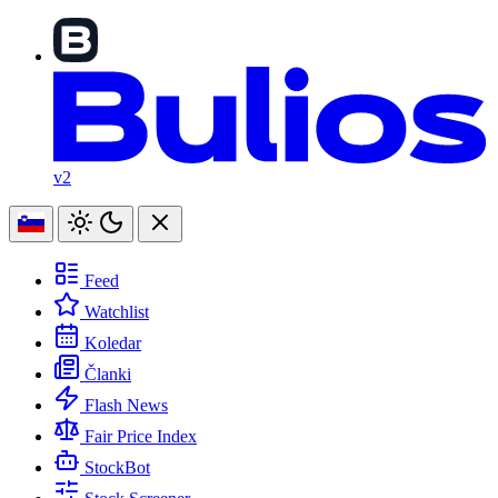
v2
Feed
Watchlist
Koledar
Članki
Flash News
Fair Price Index
StockBot