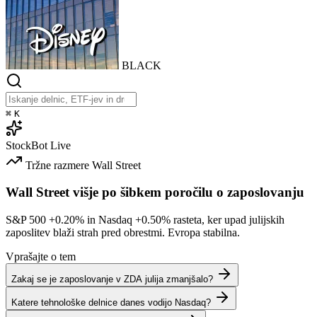
BLACK
⌘
K
StockBot
Live
Tržne razmere
Wall Street
Wall Street višje po šibkem poročilu o zaposlovanju
S&P 500
+0.20%
in Nasdaq
+0.50%
rasteta, ker upad julijskih
zaposlitev blaži strah pred obrestmi. Evropa stabilna.
Vprašajte o tem
Zakaj se je zaposlovanje v ZDA julija zmanjšalo?
Katere tehnološke delnice danes vodijo Nasdaq?