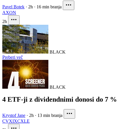
Pavel Botek
·
2h
·
16 min branja
AXON
2h
BLACK
Preberi več
BLACK
4 ETF-ji z dividendnimi donosi do 7 %
Krystof Jane
·
2h
·
13 min branja
CVX
IXC
XLE