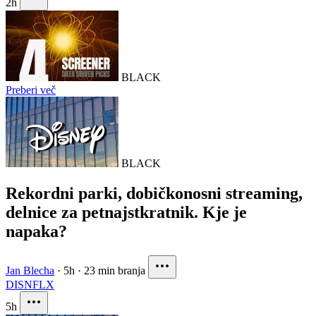
2h
BLACK
Preberi več
BLACK
Rekordni parki, dobičkonosni streaming,
delnice za petnajstkratnik. Kje je
napaka?
Jan Blecha
·
5h
·
23 min branja
DIS
NFLX
5h