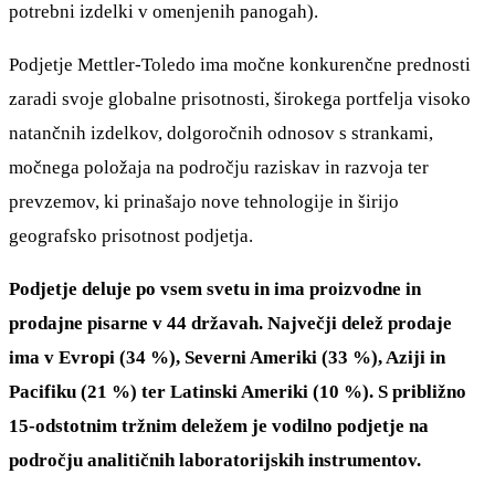
potrebni izdelki v omenjenih panogah).
Podjetje Mettler-Toledo ima močne konkurenčne prednosti
zaradi svoje globalne prisotnosti, širokega portfelja visoko
natančnih izdelkov, dolgoročnih odnosov s strankami,
močnega položaja na področju raziskav in razvoja ter
prevzemov, ki prinašajo nove tehnologije in širijo
geografsko prisotnost podjetja.
Podjetje deluje po vsem svetu in ima proizvodne in
prodajne pisarne v 44 državah. Največji delež prodaje
ima v Evropi (34 %), Severni Ameriki (33 %), Aziji in
Pacifiku (21 %) ter Latinski Ameriki (10 %). S približno
15-odstotnim tržnim deležem je vodilno podjetje na
področju analitičnih laboratorijskih instrumentov.