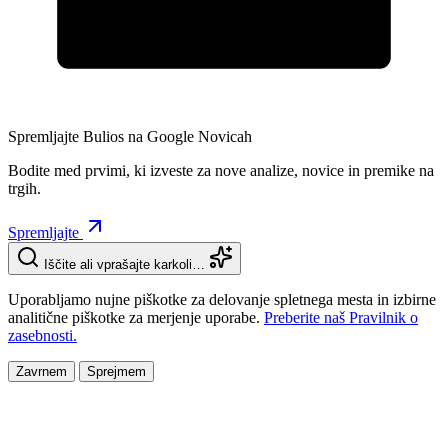
Spremljajte Bulios na Google Novicah
Bodite med prvimi, ki izveste za nove analize, novice in premike na
trgih.
Spremljajte
Iščite ali vprašajte karkoli…
Uporabljamo nujne piškotke za delovanje spletnega mesta in izbirne
analitične piškotke za merjenje uporabe.
Preberite naš Pravilnik o
zasebnosti.
Zavrnem
Sprejmem