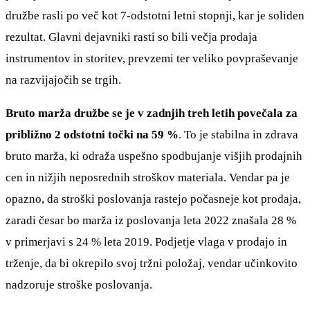
družbe rasli po več kot 7-odstotni letni stopnji, kar je soliden
rezultat. Glavni dejavniki rasti so bili večja prodaja
instrumentov in storitev, prevzemi ter veliko povpraševanje
na razvijajočih se trgih.
Bruto marža družbe se je v zadnjih treh letih povečala za
približno 2 odstotni točki na 59 %
. To je stabilna in zdrava
bruto marža, ki odraža uspešno spodbujanje višjih prodajnih
cen in nižjih neposrednih stroškov materiala. Vendar pa je
opazno, da stroški poslovanja rastejo počasneje kot prodaja,
zaradi česar bo marža iz poslovanja leta 2022 znašala 28 %
v primerjavi s 24 % leta 2019. Podjetje vlaga v prodajo in
trženje, da bi okrepilo svoj tržni položaj, vendar učinkovito
nadzoruje stroške poslovanja.