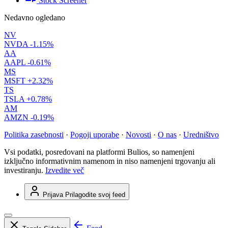
Stock Screener
Nedavno ogledano
NV
NVDA
-1.15%
AA
AAPL
-0.61%
MS
MSFT
+2.32%
TS
TSLA
+0.78%
AM
AMZN
-0.19%
Politika zasebnosti
·
Pogoji uporabe
·
Novosti
·
O nas
·
Uredništvo
Vsi podatki, posredovani na platformi Bulios, so namenjeni
izključno informativnim namenom in niso namenjeni trgovanju ali
investiranju.
Izvedite več
Prijava
Prilagodite svoj feed