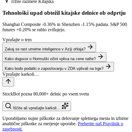
Tržne razmere
Kitajska
Tehnološki upad obtežil kitajske delnice ob odprtju
Shanghai Composite
-0.36%
in Shenzhen
-1.15%
padata. S&P 500
futures
+0.20%
se rahlo zvišujejo.
Vprašajte o tem
Zakaj se rast umetne inteligence v Aziji ohlaja?
Kako dogovor o Hormuški ožini vpliva na cene nafte?
Kako bodo podatki o zaposlovanju v ZDA vplivali na trge?
StockBot pozna 80,000+ delnic po vsem svetu
Iščite ali vprašajte karkoli…
Uporabljamo nujne piškotke za delovanje spletnega mesta in izbirne
analitične piškotke za merjenje uporabe.
Preberite naš Pravilnik o
zasebnosti.