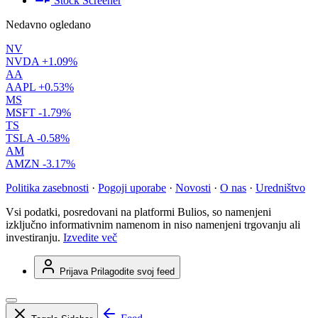
Stock Screener
Nedavno ogledano
NV
NVDA
+1.09%
AA
AAPL
+0.53%
MS
MSFT
-1.79%
TS
TSLA
-0.58%
AM
AMZN
-3.17%
Politika zasebnosti
·
Pogoji uporabe
·
Novosti
·
O nas
·
Uredništvo
Vsi podatki, posredovani na platformi Bulios, so namenjeni
izključno informativnim namenom in niso namenjeni trgovanju ali
investiranju.
Izvedite več
Prijava
Prilagodite svoj feed