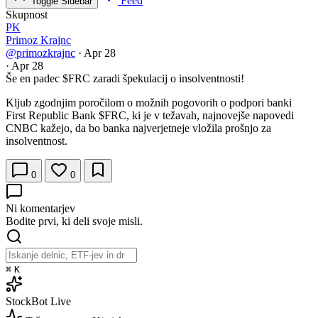
Feed
Toggle Sidebar
Skupnost
PK
Primoz Krajnc
@primozkrajnc
·
Apr 28
·
Apr 28
Še en padec
$FRC
zaradi špekulacij o insolventnosti!
Kljub zgodnjim poročilom o možnih pogovorih o podpori banki
First Republic Bank
$FRC
, ki je v težavah, najnovejše napovedi
CNBC kažejo, da bo banka najverjetneje vložila prošnjo za
insolventnost.
0
0
Ni komentarjev
Bodite prvi, ki deli svoje misli.
⌘
K
StockBot
Live