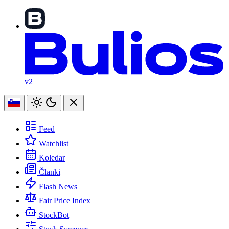
v2
Feed
Watchlist
Koledar
Članki
Flash News
Fair Price Index
StockBot