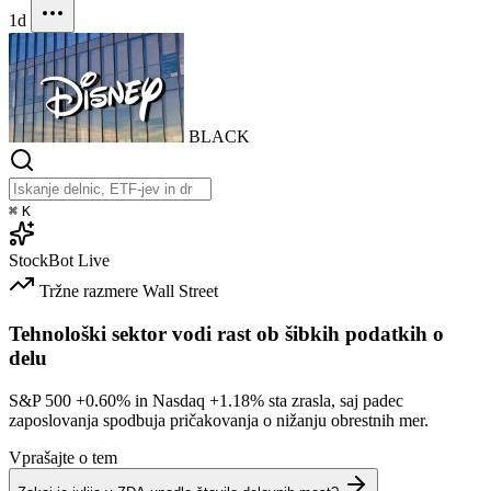
1d
BLACK
⌘
K
StockBot
Live
Tržne razmere
Wall Street
Tehnološki sektor vodi rast ob šibkih podatkih o
delu
S&P 500
+0.60%
in Nasdaq
+1.18%
sta zrasla, saj padec
zaposlovanja spodbuja pričakovanja o nižanju obrestnih mer.
Vprašajte o tem