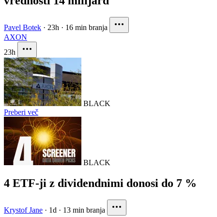
vrednosti 14 milijard
Pavel Botek
·
23h
·
16 min branja
AXON
23h
BLACK
Preberi več
BLACK
4 ETF-ji z dividendnimi donosi do 7 %
Krystof Jane
·
1d
·
13 min branja