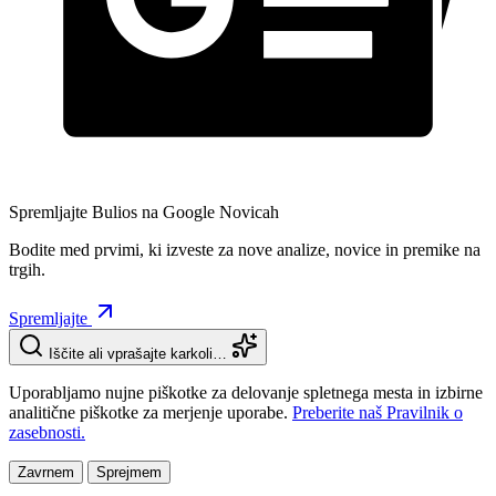
Spremljajte Bulios na Google Novicah
Bodite med prvimi, ki izveste za nove analize, novice in premike na
trgih.
Spremljajte
Iščite ali vprašajte karkoli…
Uporabljamo nujne piškotke za delovanje spletnega mesta in izbirne
analitične piškotke za merjenje uporabe.
Preberite naš Pravilnik o
zasebnosti.
Zavrnem
Sprejmem