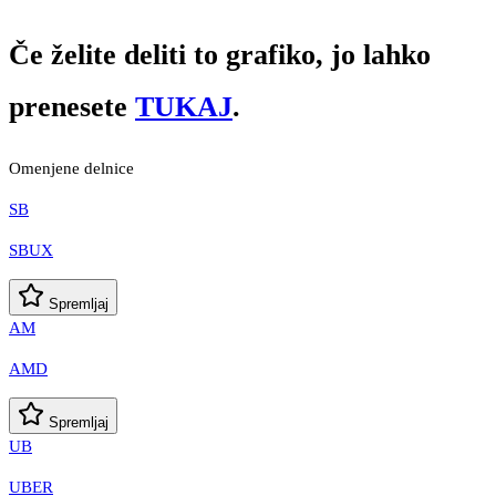
Če želite deliti to grafiko, jo lahko
prenesete
TUKAJ
.
Omenjene delnice
SB
SBUX
Spremljaj
AM
AMD
Spremljaj
UB
UBER