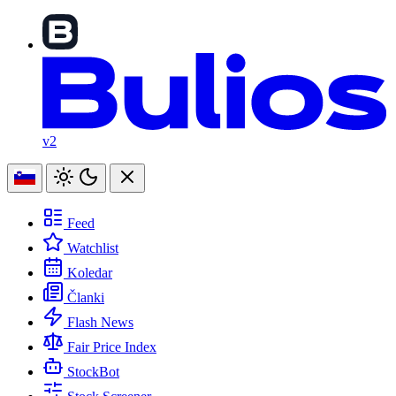
v2
Feed
Watchlist
Koledar
Članki
Flash News
Fair Price Index
StockBot