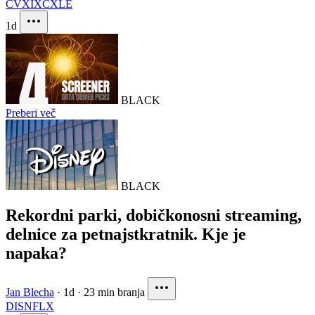
CVX
IXC
XLE
1d
BLACK
Preberi več
BLACK
Rekordni parki, dobičkonosni streaming,
delnice za petnajstkratnik. Kje je
napaka?
Jan Blecha
·
1d
·
23 min branja
DIS
NFLX