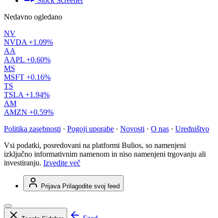
Stock Screener
Nedavno ogledano
NV
NVDA
+1.09%
AA
AAPL
+0.60%
MS
MSFT
+0.16%
TS
TSLA
+1.94%
AM
AMZN
+0.59%
Politika zasebnosti
·
Pogoji uporabe
·
Novosti
·
O nas
·
Uredništvo
Vsi podatki, posredovani na platformi Bulios, so namenjeni
izključno informativnim namenom in niso namenjeni trgovanju ali
investiranju.
Izvedite več
Prijava
Prilagodite svoj feed