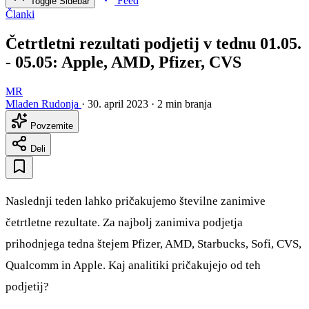
Feed
Toggle Sidebar
Članki
Četrtletni rezultati podjetij v tednu 01.05.
- 05.05: Apple, AMD, Pfizer, CVS
MR
Mladen Rudonja
·
30. april 2023
·
2 min branja
Povzemite
Deli
Naslednji teden lahko pričakujemo številne zanimive
četrtletne rezultate. Za najbolj zanimiva podjetja
prihodnjega tedna štejem Pfizer, AMD, Starbucks, Sofi, CVS,
Qualcomm in Apple. Kaj analitiki pričakujejo od teh
podjetij?