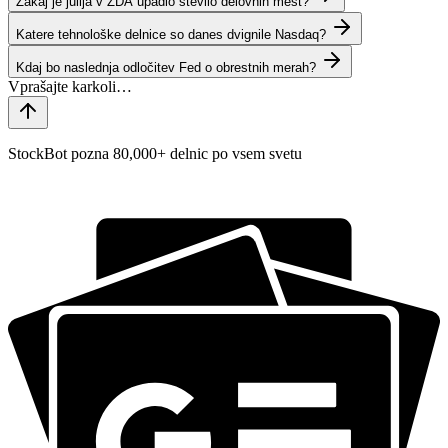
Zakaj je julija v ZDA upadlo število delovnih mest?
Katere tehnološke delnice so danes dvignile Nasdaq?
Kdaj bo naslednja odločitev Fed o obrestnih merah?
StockBot pozna 80,000+ delnic po vsem svetu