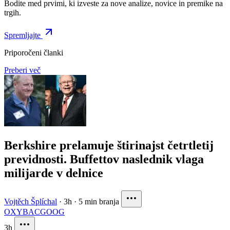
Bodite med prvimi, ki izveste za nove analize, novice in premike na
trgih.
Spremljajte
Priporočeni članki
Preberi več
Berkshire prelamuje štirinajst četrtletij
previdnosti. Buffettov naslednik vlaga
milijarde v delnice
Vojtěch Šplíchal
·
3h
·
5 min branja
OXY
BAC
GOOG
3h