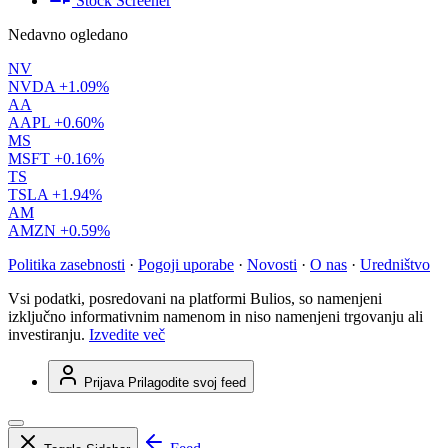
Stock Screener
Nedavno ogledano
NV
NVDA
+1.09%
AA
AAPL
+0.60%
MS
MSFT
+0.16%
TS
TSLA
+1.94%
AM
AMZN
+0.59%
Politika zasebnosti
·
Pogoji uporabe
·
Novosti
·
O nas
·
Uredništvo
Vsi podatki, posredovani na platformi Bulios, so namenjeni
izključno informativnim namenom in niso namenjeni trgovanju ali
investiranju.
Izvedite več
Prijava
Prilagodite svoj feed