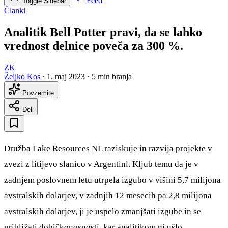
Feed
Toggle Sidebar
Članki
Analitik Bell Potter pravi, da se lahko
vrednost delnice poveča za 300 %.
ZK
Željko Kos
·
1. maj 2023
·
5 min branja
Povzemite
Deli
Družba Lake Resources NL raziskuje in razvija projekte v
zvezi z litijevo slanico v Argentini. Kljub temu da je v
zadnjem poslovnem letu utrpela izgubo v višini 5,7 milijona
avstralskih dolarjev, v zadnjih 12 mesecih pa 2,8 milijona
avstralskih dolarjev, ji je uspelo zmanjšati izgube in se
približati dobičkonosnosti, kar analitikom ni ušlo.