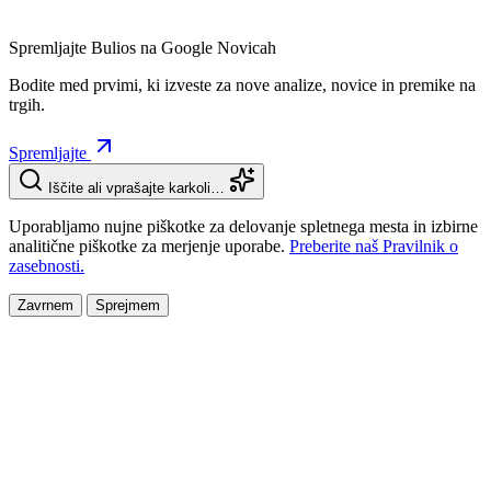
Spremljajte Bulios na Google Novicah
Bodite med prvimi, ki izveste za nove analize, novice in premike na
trgih.
Spremljajte
Iščite ali vprašajte karkoli…
Uporabljamo nujne piškotke za delovanje spletnega mesta in izbirne
analitične piškotke za merjenje uporabe.
Preberite naš Pravilnik o
zasebnosti.
Zavrnem
Sprejmem