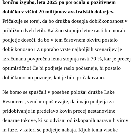
končno izgubo, leta 2025 pa poročala o pozitivnem
dobičku v višini 20 milijonov avstralskih dolarjev.
Pričakuje se torej, da bo družba dosegla dobičkonosnost v
približno dveh letih. Kakšno stopnjo letne rasti bo moralo
podjetje doseči, da bo v tem časovnem okviru postalo
dobičkonosno? Z uporabo vrste najboljših scenarijev je
izračunana povprečna letna stopnja rasti 79 %, kar je precej
optimistično! Če bi podjetje raslo počasneje, bi postalo
dobičkonosno pozneje, kot je bilo pričakovano.
Ne bomo se spuščali v poseben položaj družbe Lake
Resources, vendar upoštevajte, da imajo podjetja za
pridobivanje in predelavo kovin precej nestanovitne
denarne tokove, ki so odvisni od izkopanih naravnih virov
in faze, v kateri se podjetje nahaja. Kljub temu visoke