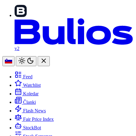
v2
Feed
Watchlist
Koledar
Članki
Flash News
Fair Price Index
StockBot