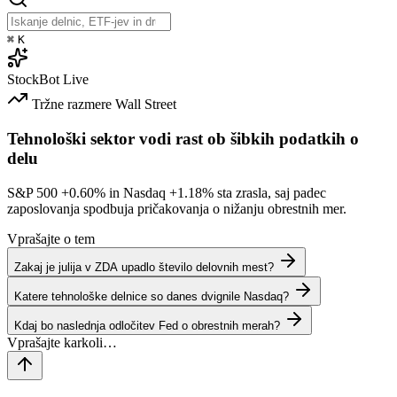
⌘
K
StockBot
Live
Tržne razmere
Wall Street
Tehnološki sektor vodi rast ob šibkih podatkih o
delu
S&P 500
+0.60%
in Nasdaq
+1.18%
sta zrasla, saj padec
zaposlovanja spodbuja pričakovanja o nižanju obrestnih mer.
Vprašajte o tem
Zakaj je julija v ZDA upadlo število delovnih mest?
Katere tehnološke delnice so danes dvignile Nasdaq?
Kdaj bo naslednja odločitev Fed o obrestnih merah?