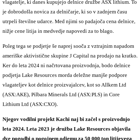
vlagatelje, ki danes kupujejo delnice družbe ASX lithium. To
je dobrodošla novica za delničarje, ki so v zadnjem času
utrpeli številne udarce. Med njimi so padajoča cena delnice,
nižje cene litija in medvedje napovedi za to blago.
Poleg tega se podjetje še naprej sooča z vztrajnim napadom
ameriške aktivistične skupine J Capital na prodajo na kratko.
Ker do leta 2024 ni načrtovana proizvodnja, bodo delnice
podjetja Lake Resources morda deležne manjše podpore
vlagateljev kot delnice proizvajalcev, kot so Allkem Ltd
(ASX:AKE), Pilbara Minerals Ltd (ASX:PLS) in Core
Lithium Ltd (ASX:CXO).
Njegov vodilni projekt Kachi naj bi začel s proizvodnjo
leta 2024. Leta 2023 je družba Lake Resources objavila
dve pogodbi o pogojnem odjemu za 50 000 ton litijevega