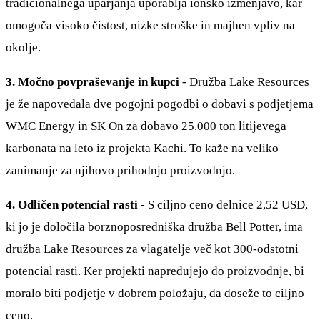
tradicionalnega uparjanja uporablja ionsko izmenjavo, kar
omogoča visoko čistost, nizke stroške in majhen vpliv na
okolje.
3. Močno povpraševanje in kupci
- Družba Lake Resources
je že napovedala dve pogojni pogodbi o dobavi s podjetjema
WMC Energy in SK On za dobavo 25.000 ton litijevega
karbonata na leto iz projekta Kachi. To kaže na veliko
zanimanje za njihovo prihodnjo proizvodnjo.
4. Odličen potencial rasti
- S ciljno ceno delnice 2,52 USD,
ki jo je določila borznoposredniška družba Bell Potter, ima
družba Lake Resources za vlagatelje več kot 300-odstotni
potencial rasti. Ker projekti napredujejo do proizvodnje, bi
moralo biti podjetje v dobrem položaju, da doseže to ciljno
ceno.