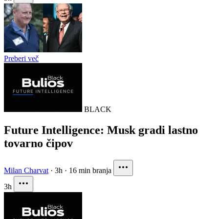
Preberi več
BLACK
Future Intelligence: Musk gradi lastno
tovarno čipov
Milan Charvat
·
3h
·
16 min branja
3h