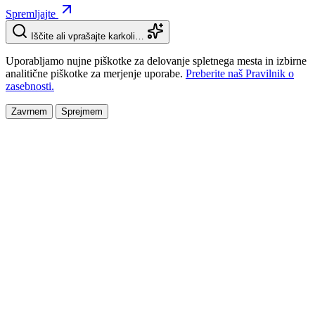
Spremljajte
Iščite ali vprašajte karkoli…
Uporabljamo nujne piškotke za delovanje spletnega mesta in izbirne
analitične piškotke za merjenje uporabe.
Preberite naš Pravilnik o
zasebnosti.
Zavrnem
Sprejmem