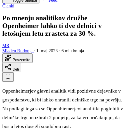
Feed
Toggle Sidebar
Članki
Po mnenju analitikov družbe
Openheimer lahko ti dve delnici v
letošnjem letu zrasteta za 30 %.
MR
Mladen Rudonja
·
1. maj 2023
·
6 min branja
Povzemite
Deli
Oppenheimerjev glavni analitik vidi pozitivne dejavnike v
gospodarstvu, ki bi lahko ohranili delniške trge na površju.
Na podlagi tega so se Oppenhiemerjevi analitiki poglobili v
delniške trge in izbrali 2 podjetji, za kateri pričakujejo, da
bosta letos dosegli spodobno rast.