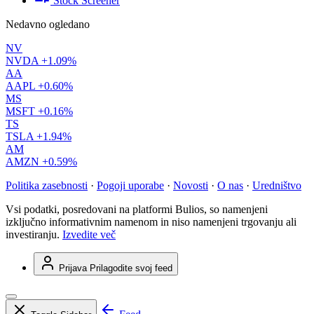
Stock Screener
Nedavno ogledano
NV
NVDA
+1.09%
AA
AAPL
+0.60%
MS
MSFT
+0.16%
TS
TSLA
+1.94%
AM
AMZN
+0.59%
Politika zasebnosti
·
Pogoji uporabe
·
Novosti
·
O nas
·
Uredništvo
Vsi podatki, posredovani na platformi Bulios, so namenjeni
izključno informativnim namenom in niso namenjeni trgovanju ali
investiranju.
Izvedite več
Prijava
Prilagodite svoj feed