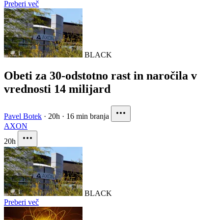
Preberi več
BLACK
Obeti za 30-odstotno rast in naročila v
vrednosti 14 milijard
Pavel Botek
·
20h
·
16 min branja
AXON
20h
BLACK
Preberi več