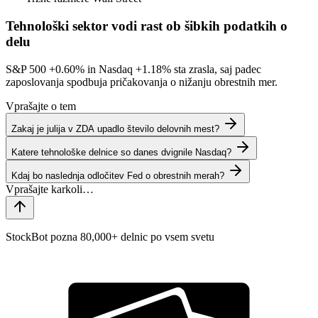
Tehnološki sektor vodi rast ob šibkih podatkih o
delu
S&P 500
+0.60%
in Nasdaq
+1.18%
sta zrasla, saj padec
zaposlovanja spodbuja pričakovanja o nižanju obrestnih mer.
Vprašajte o tem
Zakaj je julija v ZDA upadlo število delovnih mest?
Katere tehnološke delnice so danes dvignile Nasdaq?
Kdaj bo naslednja odločitev Fed o obrestnih merah?
StockBot pozna 80,000+ delnic po vsem svetu