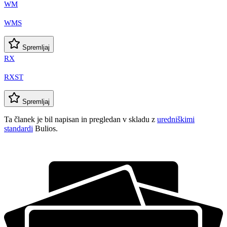
WM
WMS
Spremljaj
RX
RXST
Spremljaj
Ta članek je bil napisan in pregledan v skladu z
uredniškimi
standardi
Bulios.