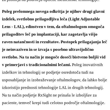
Poleg prelomnega novega odkritja je njihov drugi glavni
izdelek, svetlobno prilagodljiva leča (Light Adjustable
Lens - LAL), edinstven v tem, da oftalmologom omogoča
prilagoditev leč po implantaciji, kar zagotavlja višjo
raven natančnosti in rezultatov. Postopek prilagajanja leč
je neinvaziven in se izvaja s posebno ultravijolično
svetlobo. Na ta način je mogoče doseči bistveno boljši vid
v primerjavi s tradicionalnimi lečami.
Poleg inovativnih
izdelkov in tehnologij se podjetje osredotoča tudi na
usposabljanje in izobraževanje oftalmologov, da lahko bolje
izkoristijo prednosti tehnologije LAL in drugih tehnologij.
Na ta način podjetje RxSight ne prinaša le izboljšav za
paciente, temveč krepi tudi celotno področje oftalmologije.