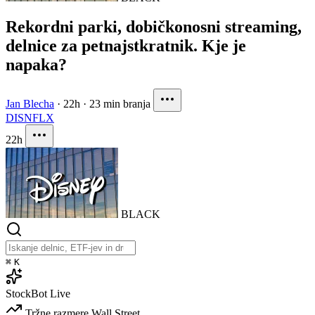
Rekordni parki, dobičkonosni streaming,
delnice za petnajstkratnik. Kje je
napaka?
Jan Blecha
·
22h
·
23 min branja
DIS
NFLX
22h
BLACK
⌘
K
StockBot
Live
Tržne razmere
Wall Street