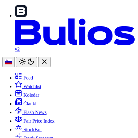
v2
Feed
Watchlist
Koledar
Članki
Flash News
Fair Price Index
StockBot