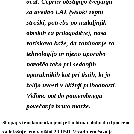
očal. Čeprav obstajajo tveganja
za uvedbo LAL (visoki žepni
stroški, potreba po nadaljnjih
obiskih za prilagoditve), naša
raziskava kaže, da zanimanje za
tehnologijo in njeno uporabo
narašča tako pri sedanjih
uporabnikih kot pri tistih, ki jo
želijo uvesti v bližnji prihodnosti.
Vidimo pot do pomembnega
povečanja bruto marže.
Skupaj s tem komentarjem je Lichtman določil ciljno ceno
za letošnje leto v višini 23 USD. V zadnjem času je