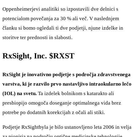
Oppenheimerjevi analitiki so izpostavili dve delnici s
potencialom povečanja za 30 % ali več. V naslednjem
članku si bomo ogledali ti dve podjetji, njune izdelke in
storitve ter prednosti in slabosti.
RxSight, Inc.
$RXST
RxSight je inovativno podjetje s področja zdravstvenega
varstva, ki je razvilo prvo nastavljivo intraokularno lečo
(IOL) na svetu.
Ta izdelek bolnikom s katarakto ali
presbiopijo omogoča doseganje optimalnega vida brez
potrebe po dodatnih korekcijah z očali ali stiki.
Podjetje RxSightbyla je bilo ustanovljeno leta 2006 in velja
za pionirja na področju optične medicinske tehnologije.