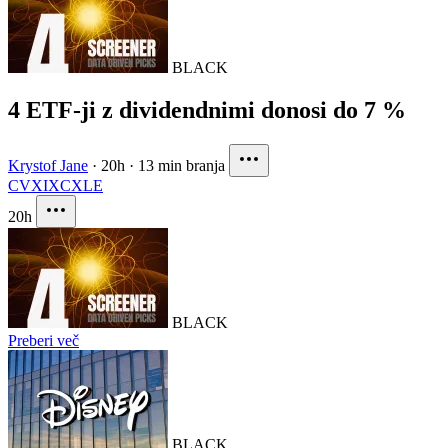
BLACK
4 ETF-ji z dividendnimi donosi do 7 %
Krystof Jane
·
20h
·
13 min branja
CVX
IXC
XLE
20h
BLACK
Preberi več
BLACK