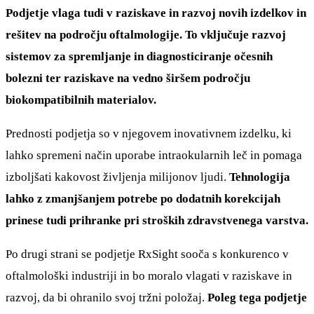
Podjetje vlaga tudi v raziskave in razvoj novih izdelkov in
rešitev na področju oftalmologije. To vključuje razvoj
sistemov za spremljanje in diagnosticiranje očesnih
bolezni ter raziskave na vedno širšem področju
biokompatibilnih materialov.
Prednosti podjetja so v njegovem inovativnem izdelku, ki
lahko spremeni način uporabe intraokularnih leč in pomaga
izboljšati kakovost življenja milijonov ljudi.
Tehnologija
lahko z zmanjšanjem potrebe po dodatnih korekcijah
prinese tudi prihranke pri stroških zdravstvenega varstva.
Po drugi strani se podjetje RxSight sooča s konkurenco v
oftalmološki industriji in bo moralo vlagati v raziskave in
razvoj, da bi ohranilo svoj tržni položaj.
Poleg tega podjetje