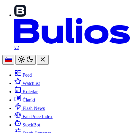
v2
Feed
Watchlist
Koledar
Članki
Flash News
Fair Price Index
StockBot