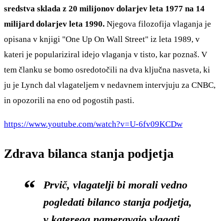
sredstva sklada z 20 milijonov dolarjev leta 1977 na 14
milijard dolarjev leta 1990.
Njegova filozofija vlaganja je
opisana v knjigi "One Up On Wall Street" iz leta 1989, v
kateri je populariziral idejo vlaganja v tisto, kar poznaš. V
tem članku se bomo osredotočili na dva ključna nasveta, ki
ju je Lynch dal vlagateljem v nedavnem intervjuju za CNBC,
in opozorili na eno od pogostih pasti.
https://www.youtube.com/watch?v=U-6fv09KCDw
Zdrava bilanca stanja podjetja
Prvič, vlagatelji bi morali vedno
pogledati bilanco stanja podjetja,
v katerega nameravajo vlagati.