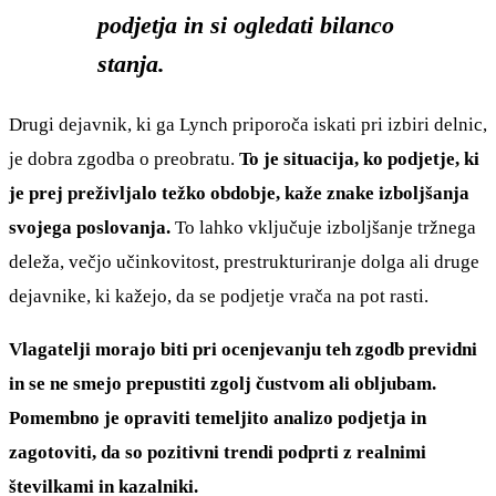
podjetja in si ogledati bilanco
stanja.
Drugi dejavnik, ki ga Lynch priporoča iskati pri izbiri delnic,
je dobra zgodba o preobratu.
To je situacija, ko podjetje, ki
je prej preživljalo težko obdobje, kaže znake izboljšanja
svojega poslovanja.
To lahko vključuje izboljšanje tržnega
deleža, večjo učinkovitost, prestrukturiranje dolga ali druge
dejavnike, ki kažejo, da se podjetje vrača na pot rasti.
Vlagatelji morajo biti pri ocenjevanju teh zgodb previdni
in se ne smejo prepustiti zgolj čustvom ali obljubam.
Pomembno je opraviti temeljito analizo podjetja in
zagotoviti, da so pozitivni trendi podprti z realnimi
številkami in kazalniki.