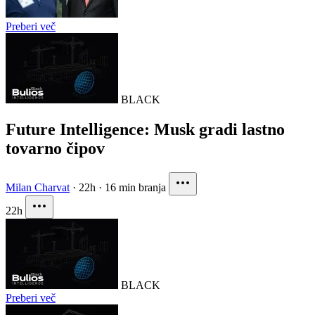
Preberi več
BLACK
Future Intelligence: Musk gradi lastno
tovarno čipov
Milan Charvat
·
22h
·
16 min branja
22h
BLACK
Preberi več