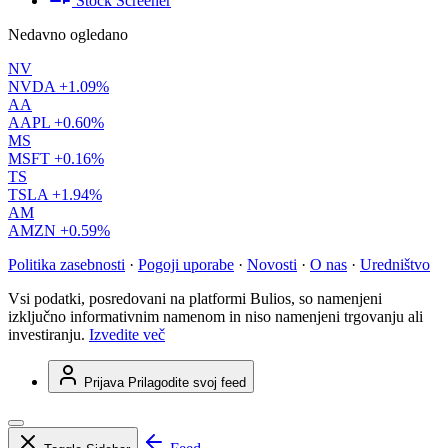
Stock Screener
Nedavno ogledano
NV
NVDA
+1.09%
AA
AAPL
+0.60%
MS
MSFT
+0.16%
TS
TSLA
+1.94%
AM
AMZN
+0.59%
Politika zasebnosti
·
Pogoji uporabe
·
Novosti
·
O nas
·
Uredništvo
Vsi podatki, posredovani na platformi Bulios, so namenjeni
izključno informativnim namenom in niso namenjeni trgovanju ali
investiranju.
Izvedite več
Prijava
Prilagodite svoj feed