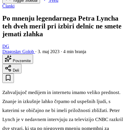
Feed
Toggle Sidebar
Članki
Po mnenju legendarnega Petra Lyncha
teh dveh meril pri izbiri delnic ne smete
jemati zlahka
DG
Dragoslav Golob
·
3. maj 2023
·
4 min branja
Povzemite
Deli
Zahvaljujoč medijem in internetu imamo veliko prednost.
Znanje in izkušnje lahko črpamo od uspešnih ljudi, s
katerimi se običajno ne bi imeli priložnosti zbližati. Peter
Lynch je v nedavnem intervjuju za televizijo CNBC razkril
dve stvari, ki sta po njegovem mnenju pomembni za