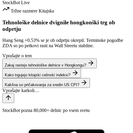
StockBot
Live
Tržne razmere
Kitajska
Tehnološke delnice dvignile hongkonški trg ob
odprtju
Hang Seng
+0.53%
se je ob odprtju okrepil. Terminske pogodbe
ZDA so po petkovi rasti na Wall Streetu stabilne.
Vprašajte o tem
Zakaj rastejo tehnološke delnice v Hongkongu?
Kako trgujejo kitajski celinski indeksi?
Kakšna so pričakovanja za sredin US CPI?
StockBot pozna 80,000+ delnic po vsem svetu