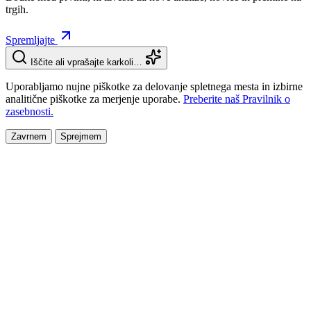
trgih.
Spremljajte
Iščite ali vprašajte karkoli…
Uporabljamo nujne piškotke za delovanje spletnega mesta in izbirne
analitične piškotke za merjenje uporabe.
Preberite naš Pravilnik o
zasebnosti.
Zavrnem
Sprejmem