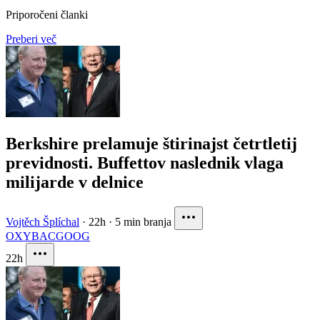
Priporočeni članki
Preberi več
Berkshire prelamuje štirinajst četrtletij
previdnosti. Buffettov naslednik vlaga
milijarde v delnice
Vojtěch Šplíchal
·
22h
·
5 min branja
OXY
BAC
GOOG
22h