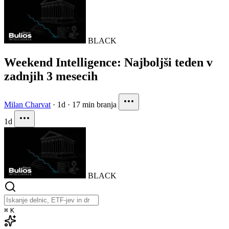
BLACK
Weekend Intelligence: Najboljši teden v
zadnjih 3 mesecih
Milan Charvat
·
1d
·
17 min branja
1d
BLACK
⌘
K