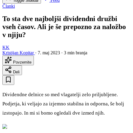
Feed
Toggle Sidebar
Članki
To sta dve najboljši dividendni družbi
vseh časov. Ali je še prepozno za naložbo
v njiju?
KK
Kristijan Kopitar
·
7. maj 2023
·
3 min branja
Povzemite
Deli
Dividendne delnice so med vlagatelji zelo priljubljene.
Podjetja, ki veljajo za izjemno stabilna in odporna, še bolj
izstopajo. In mi si bomo ogledali dve izmed njih.