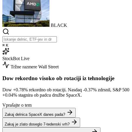
BLACK
⌘
K
StockBot
Live
Tržne razmere
Wall Street
Dow rekordno visoko ob rotaciji iz tehnologije
Dow
+0.78%
rekordno ob rotaciji. Nasdaq
-0.37%
zdrsnil, S&P 500
+0.04%
stagnira ob padcu družbe SpaceX.
Vprašajte o tem
Zakaj delnica SpaceX danes pada?
Zakaj je zlato doseglo 7-tedenski vrh?