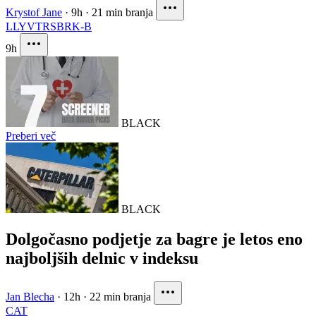
Krystof Jane
·
9h
·
21 min branja
LLY
VTRS
BRK-B
9h
BLACK
Preberi več
BLACK
Dolgočasno podjetje za bagre je letos eno
najboljših delnic v indeksu
Jan Blecha
·
12h
·
22 min branja
CAT