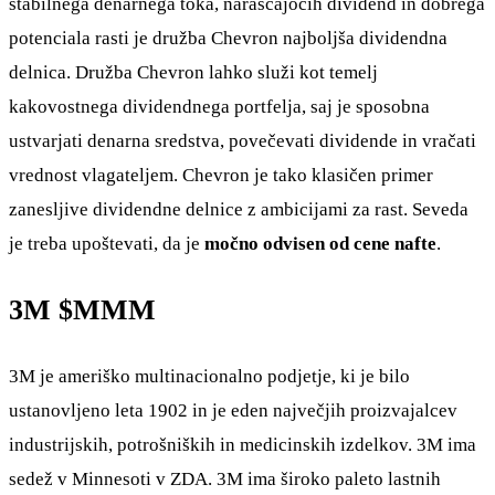
stabilnega denarnega toka, naraščajočih dividend in dobrega
potenciala rasti je družba Chevron najboljša dividendna
delnica. Družba Chevron lahko služi kot temelj
kakovostnega dividendnega portfelja, saj je sposobna
ustvarjati denarna sredstva, povečevati dividende in vračati
vrednost vlagateljem. Chevron je tako klasičen primer
zanesljive dividendne delnice z ambicijami za rast. Seveda
je treba upoštevati, da je
močno odvisen od cene nafte
.
3M
$MMM
3M je ameriško multinacionalno podjetje, ki je bilo
ustanovljeno leta 1902 in je eden največjih proizvajalcev
industrijskih, potrošniških in medicinskih izdelkov. 3M ima
sedež v Minnesoti v ZDA. 3M ima široko paleto lastnih