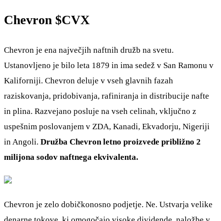
Chevron
$CVX
Chevron je ena največjih naftnih družb na svetu.
Ustanovljeno je bilo leta 1879 in ima sedež v San Ramonu v
Kaliforniji. Chevron deluje v vseh glavnih fazah
raziskovanja, pridobivanja, rafiniranja in distribucije nafte
in plina. Razvejano posluje na vseh celinah, vključno z
uspešnim poslovanjem v ZDA, Kanadi, Ekvadorju, Nigeriji
in Angoli.
Družba Chevron letno proizvede približno 2
milijona sodov naftnega ekvivalenta.
Chevron je zelo dobičkonosno podjetje. Ne. Ustvarja velike
denarne tokove, ki omogočajo visoke dividende, naložbe v