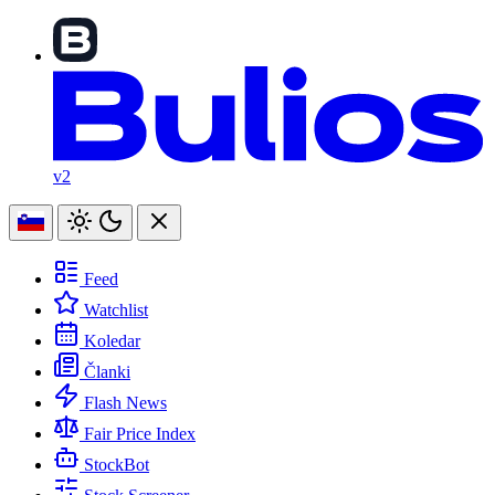
v2
Feed
Watchlist
Koledar
Članki
Flash News
Fair Price Index
StockBot