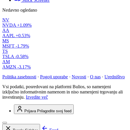
Stock Screener
Nedavno ogledano
NV
NVDA
+1.09%
AA
AAPL
+0.53%
MS
MSFT
-1.79%
TS
TSLA
-0.58%
AM
AMZN
-3.17%
Politika zasebnosti
·
Pogoji uporabe
·
Novosti
·
O nas
·
Uredništvo
Vsi podatki, posredovani na platformi Bulios, so namenjeni
izključno informativnim namenom in niso namenjeni trgovanju ali
investiranju.
Izvedite več
Prijava
Prilagodite svoj feed