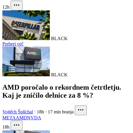
12h
BLACK
Preberi več
BLACK
AMD poročalo o rekordnem četrtletju.
Kaj je zničilo delnice za 8 %?
Vojtěch Šplíchal
·
18h
·
17 min branja
META
AMD
NVDA
18h