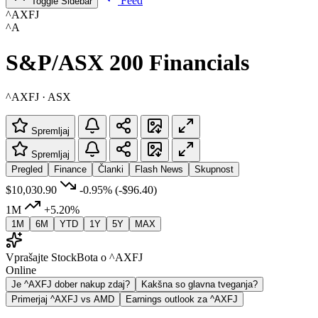
Feed
Toggle Sidebar
^AXFJ
^A
S&P/ASX 200 Financials
^AXFJ · ASX
Spremljaj
Spremljaj
Pregled
Finance
Članki
Flash News
Skupnost
$10,030.90
-0.95%
(-$96.40)
1M
+5.20%
1M
6M
YTD
1Y
5Y
MAX
Vprašajte StockBota o ^AXFJ
Online
Je ^AXFJ dober nakup zdaj?
Kakšna so glavna tveganja?
Primerjaj ^AXFJ vs AMD
Earnings outlook za ^AXFJ