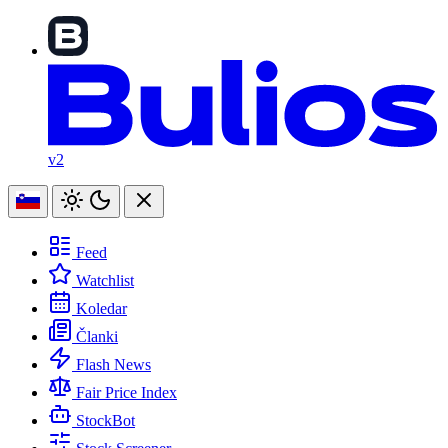
v2
Feed
Watchlist
Koledar
Članki
Flash News
Fair Price Index
StockBot