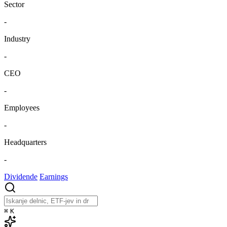
Sector
-
Industry
-
CEO
-
Employees
-
Headquarters
-
Dividende
Earnings
⌘
K