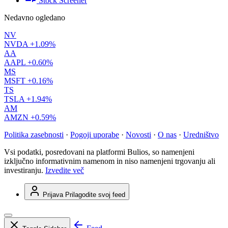
Stock Screener
Nedavno ogledano
NV
NVDA
+1.09%
AA
AAPL
+0.60%
MS
MSFT
+0.16%
TS
TSLA
+1.94%
AM
AMZN
+0.59%
Politika zasebnosti
·
Pogoji uporabe
·
Novosti
·
O nas
·
Uredništvo
Vsi podatki, posredovani na platformi Bulios, so namenjeni
izključno informativnim namenom in niso namenjeni trgovanju ali
investiranju.
Izvedite več
Prijava
Prilagodite svoj feed