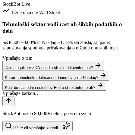
StockBot
Live
Tržne razmere
Wall Street
Tehnološki sektor vodi rast ob šibkih podatkih o
delu
S&P 500
+0.60%
in Nasdaq
+1.18%
sta zrasla, saj padec
zaposlovanja spodbuja pričakovanja o nižanju obrestnih mer.
Vprašajte o tem
Zakaj je julija v ZDA upadlo število delovnih mest?
Katere tehnološke delnice so danes dvignile Nasdaq?
Kdaj bo naslednja odločitev Fed o obrestnih merah?
StockBot pozna 80,000+ delnic po vsem svetu
Iščite ali vprašajte karkoli…