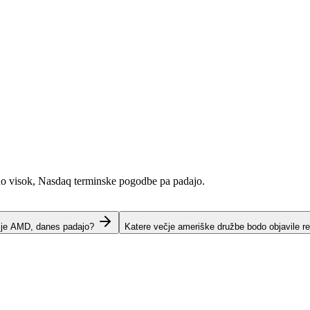
no visok, Nasdaq terminske pogodbe pa padajo.
t je AMD, danes padajo?
Katere večje ameriške družbe bodo objavile re