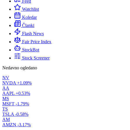
Feed
Watchlist
Koledar
Članki
Flash News
Fair Price Index
StockBot
Stock Screener
Nedavno ogledano
NV
NVDA
+1.09%
AA
AAPL
+0.53%
MS
MSFT
-1.79%
TS
TSLA
-0.58%
AM
AMZN
-3.17%