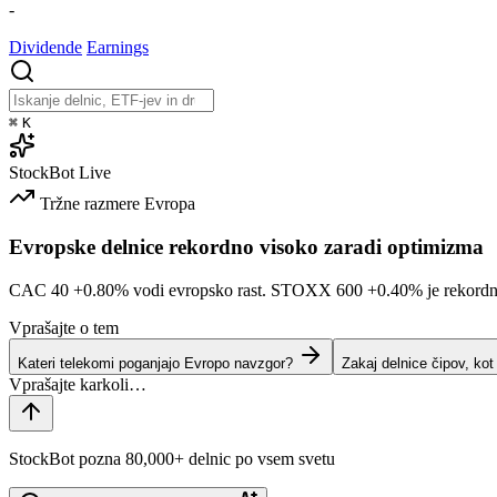
-
Dividende
Earnings
⌘
K
StockBot
Live
Tržne razmere
Evropa
Evropske delnice rekordno visoko zaradi optimizma
CAC 40
+0.80%
vodi evropsko rast. STOXX 600
+0.40%
je rekord
Vprašajte o tem
Kateri telekomi poganjajo Evropo navzgor?
Zakaj delnice čipov, ko
StockBot pozna 80,000+ delnic po vsem svetu