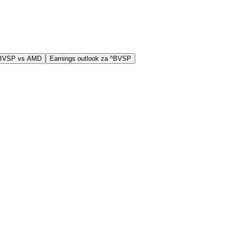
 ^BVSP vs AMD
Earnings outlook za ^BVSP