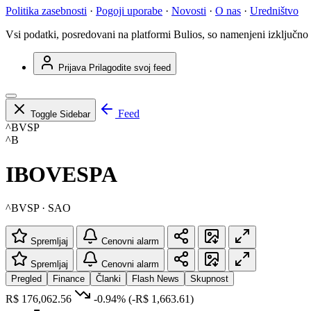
Politika zasebnosti
·
Pogoji uporabe
·
Novosti
·
O nas
·
Uredništvo
Vsi podatki, posredovani na platformi Bulios, so namenjeni izključno
Prijava
Prilagodite svoj feed
Feed
Toggle Sidebar
^BVSP
^B
IBOVESPA
^BVSP · SAO
Spremljaj
Cenovni alarm
Spremljaj
Cenovni alarm
Pregled
Finance
Članki
Flash News
Skupnost
R$ 176,062.56
-0.94%
(-R$ 1,663.61)