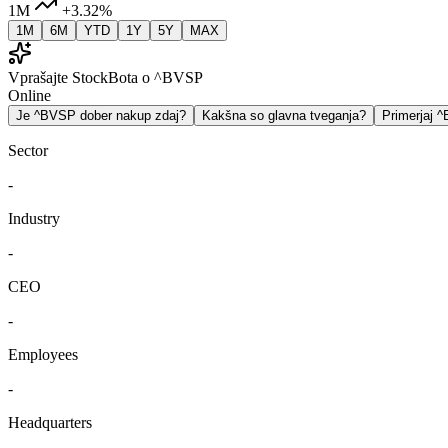
1M
+3.32%
1M
6M
YTD
1Y
5Y
MAX
Vprašajte StockBota o ^BVSP
Online
Je ^BVSP dober nakup zdaj?
Kakšna so glavna tveganja?
Primerjaj
Sector
-
Industry
-
CEO
-
Employees
-
Headquarters