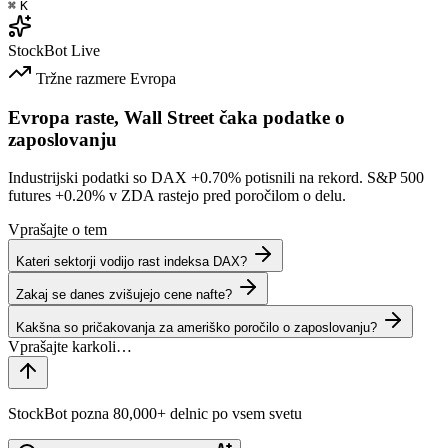
⌘
K
StockBot
Live
Tržne razmere
Evropa
Evropa raste, Wall Street čaka podatke o
zaposlovanju
Industrijski podatki so DAX
+0.70%
potisnili na rekord. S&P 500
futures
+0.20%
v ZDA rastejo pred poročilom o delu.
Vprašajte o tem
Kateri sektorji vodijo rast indeksa DAX?
Zakaj se danes zvišujejo cene nafte?
Kakšna so pričakovanja za ameriško poročilo o zaposlovanju?
StockBot pozna 80,000+ delnic po vsem svetu