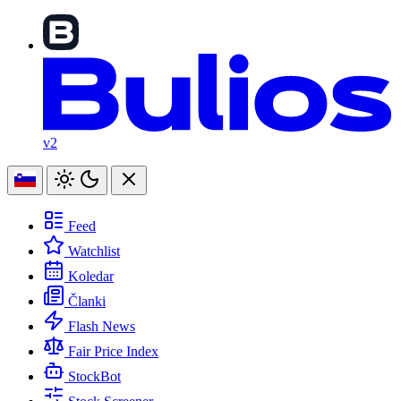
v2
Feed
Watchlist
Koledar
Članki
Flash News
Fair Price Index
StockBot