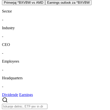
Primerjaj ^BXVBW vs AMD
Earnings outlook za ^BXVBW
Sector
-
Industry
-
CEO
-
Employees
-
Headquarters
-
Dividende
Earnings