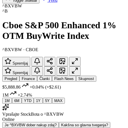
Feed
Toggle Sidebar
^BXVBW
^B
Cboe S&P 500 Enhanced 1%
OTM BuyWrite Index
^BXVBW · CBOE
Spremljaj
Spremljaj
Pregled
Finance
Članki
Flash News
Skupnost
$5,888.86
+0.04%
(+$2.61)
1M
+2.74%
1M
6M
YTD
1Y
5Y
MAX
Vprašajte StockBota o ^BXVBW
Online
Je ^BXVBW dober nakup zdaj?
Kakšna so glavna tveganja?