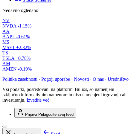
Stock Screener
Nedavno ogledano
NV
NVDA
-1.15%
AA
AAPL
-0.61%
MS
MSFT
+2.32%
TS
TSLA
+0.78%
AM
AMZN
-0.19%
Politika zasebnosti
·
Pogoji uporabe
·
Novosti
·
O nas
·
Uredništvo
Vsi podatki, posredovani na platformi Bulios, so namenjeni
izključno informativnim namenom in niso namenjeni trgovanju ali
investiranju.
Izvedite več
Prijava
Prilagodite svoj feed