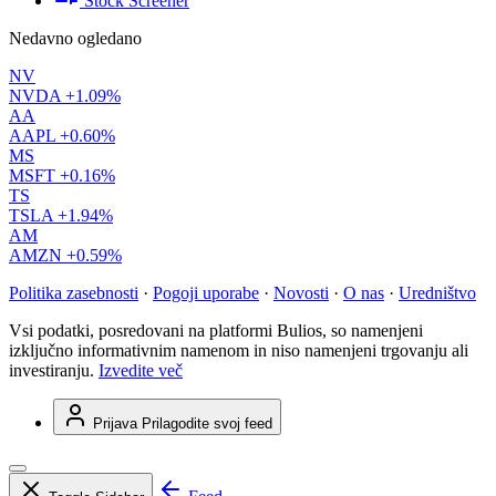
Stock Screener
Nedavno ogledano
NV
NVDA
+1.09%
AA
AAPL
+0.60%
MS
MSFT
+0.16%
TS
TSLA
+1.94%
AM
AMZN
+0.59%
Politika zasebnosti
·
Pogoji uporabe
·
Novosti
·
O nas
·
Uredništvo
Vsi podatki, posredovani na platformi Bulios, so namenjeni
izključno informativnim namenom in niso namenjeni trgovanju ali
investiranju.
Izvedite več
Prijava
Prilagodite svoj feed