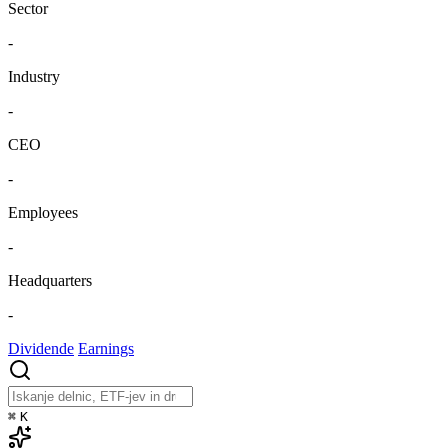
Sector
-
Industry
-
CEO
-
Employees
-
Headquarters
-
Dividende
Earnings
⌘
K