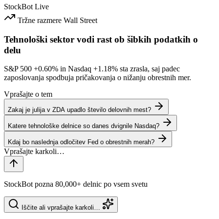
StockBot
Live
Tržne razmere
Wall Street
Tehnološki sektor vodi rast ob šibkih podatkih o
delu
S&P 500
+0.60%
in Nasdaq
+1.18%
sta zrasla, saj padec
zaposlovanja spodbuja pričakovanja o nižanju obrestnih mer.
Vprašajte o tem
Zakaj je julija v ZDA upadlo število delovnih mest?
Katere tehnološke delnice so danes dvignile Nasdaq?
Kdaj bo naslednja odločitev Fed o obrestnih merah?
StockBot pozna 80,000+ delnic po vsem svetu
Iščite ali vprašajte karkoli…