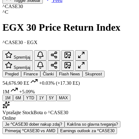
Feed
Toggle Sidebar
^CASE30
^C
EGX 30 Price Return Index
^CASE30 · EGX
Spremljaj
Spremljaj
Pregled
Finance
Članki
Flash News
Skupnost
54,676.90 E£
+0.03%
(+17.30 E£)
1M
+5.09%
1M
6M
YTD
1Y
5Y
MAX
Vprašajte StockBota o ^CASE30
Online
Je ^CASE30 dober nakup zdaj?
Kakšna so glavna tveganja?
Primerjaj ^CASE30 vs AMD
Earnings outlook za ^CASE30