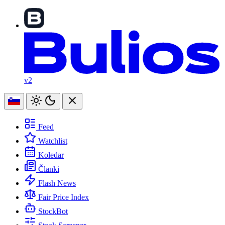
v2
Feed
Watchlist
Koledar
Članki
Flash News
Fair Price Index
StockBot