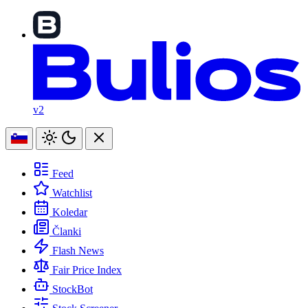
v2
Feed
Watchlist
Koledar
Članki
Flash News
Fair Price Index
StockBot