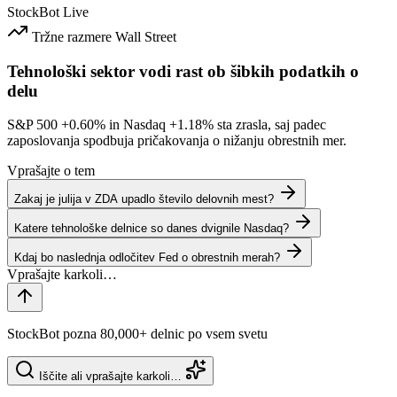
StockBot
Live
Tržne razmere
Wall Street
Tehnološki sektor vodi rast ob šibkih podatkih o
delu
S&P 500
+0.60%
in Nasdaq
+1.18%
sta zrasla, saj padec
zaposlovanja spodbuja pričakovanja o nižanju obrestnih mer.
Vprašajte o tem
Zakaj je julija v ZDA upadlo število delovnih mest?
Katere tehnološke delnice so danes dvignile Nasdaq?
Kdaj bo naslednja odločitev Fed o obrestnih merah?
StockBot pozna 80,000+ delnic po vsem svetu
Iščite ali vprašajte karkoli…