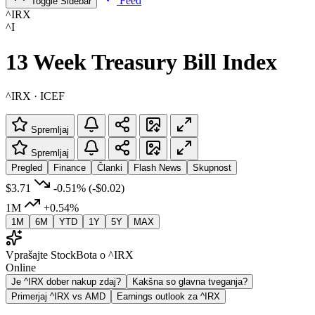
Feed
Toggle Sidebar
^IRX
^I
13 Week Treasury Bill Index
^IRX · ICEF
Spremljaj
Spremljaj
Pregled
Finance
Članki
Flash News
Skupnost
$3.71
-0.51%
(-$0.02)
1M
+0.54%
1M
6M
YTD
1Y
5Y
MAX
Vprašajte StockBota o ^IRX
Online
Je ^IRX dober nakup zdaj?
Kakšna so glavna tveganja?
Primerjaj ^IRX vs AMD
Earnings outlook za ^IRX