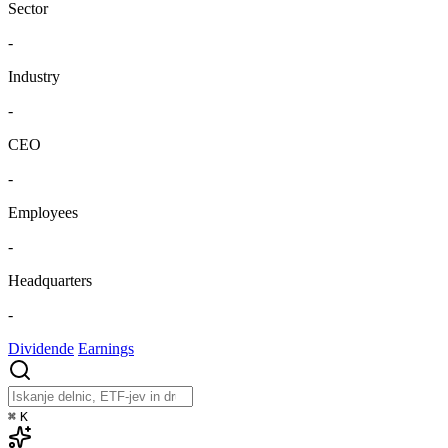
Sector
-
Industry
-
CEO
-
Employees
-
Headquarters
-
Dividende
Earnings
⌘
K