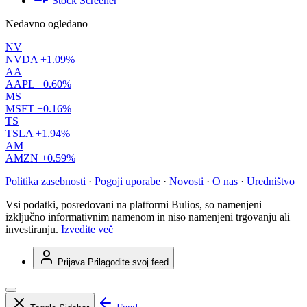
Stock Screener
Nedavno ogledano
NV
NVDA
+1.09%
AA
AAPL
+0.60%
MS
MSFT
+0.16%
TS
TSLA
+1.94%
AM
AMZN
+0.59%
Politika zasebnosti
·
Pogoji uporabe
·
Novosti
·
O nas
·
Uredništvo
Vsi podatki, posredovani na platformi Bulios, so namenjeni
izključno informativnim namenom in niso namenjeni trgovanju ali
investiranju.
Izvedite več
Prijava
Prilagodite svoj feed