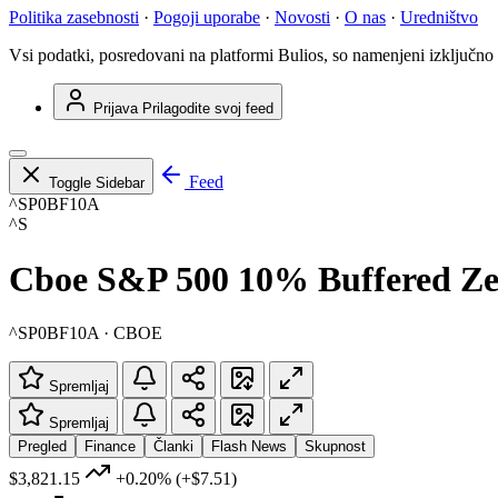
Politika zasebnosti
·
Pogoji uporabe
·
Novosti
·
O nas
·
Uredništvo
Vsi podatki, posredovani na platformi Bulios, so namenjeni izključno
Prijava
Prilagodite svoj feed
Feed
Toggle Sidebar
^SP0BF10A
^S
Cboe S&P 500 10% Buffered Zer
^SP0BF10A · CBOE
Spremljaj
Spremljaj
Pregled
Finance
Članki
Flash News
Skupnost
$3,821.15
+0.20%
(+$7.51)