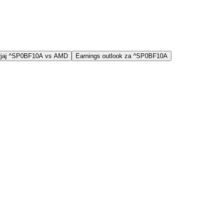
rjaj ^SP0BF10A vs AMD
Earnings outlook za ^SP0BF10A