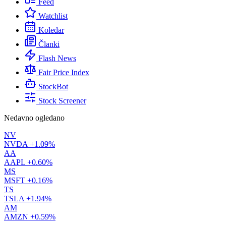
Feed
Watchlist
Koledar
Članki
Flash News
Fair Price Index
StockBot
Stock Screener
Nedavno ogledano
NV
NVDA
+1.09%
AA
AAPL
+0.60%
MS
MSFT
+0.16%
TS
TSLA
+1.94%
AM
AMZN
+0.59%