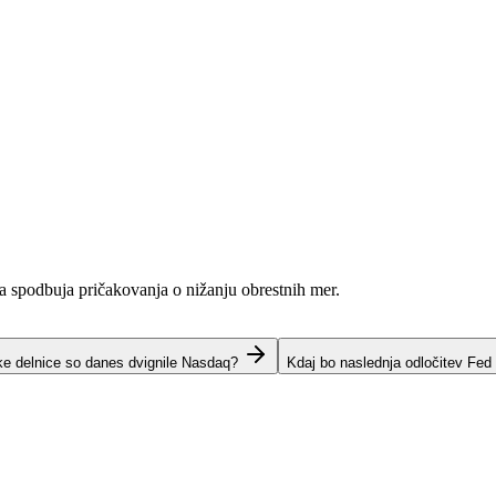
ja spodbuja pričakovanja o nižanju obrestnih mer.
ke delnice so danes dvignile Nasdaq?
Kdaj bo naslednja odločitev Fed