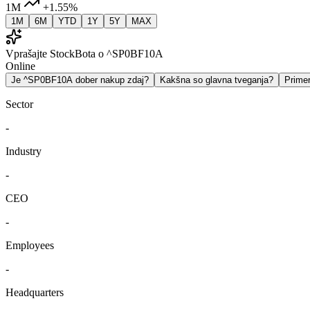
1M
+1.55%
1M
6M
YTD
1Y
5Y
MAX
Vprašajte StockBota o ^SP0BF10A
Online
Je ^SP0BF10A dober nakup zdaj?
Kakšna so glavna tveganja?
Prime
Sector
-
Industry
-
CEO
-
Employees
-
Headquarters