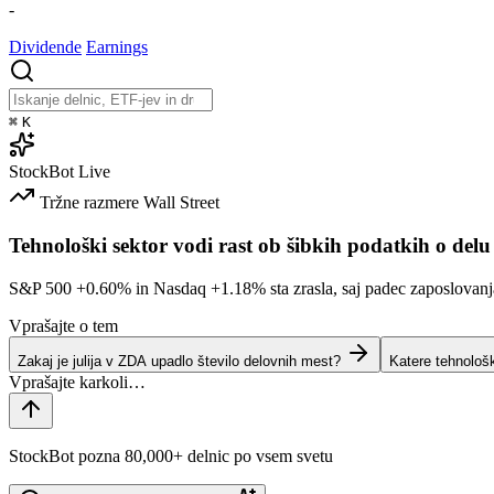
-
Dividende
Earnings
⌘
K
StockBot
Live
Tržne razmere
Wall Street
Tehnološki sektor vodi rast ob šibkih podatkih o delu
S&P 500
+0.60%
in Nasdaq
+1.18%
sta zrasla, saj padec zaposlovan
Vprašajte o tem
Zakaj je julija v ZDA upadlo število delovnih mest?
Katere tehnološ
StockBot pozna 80,000+ delnic po vsem svetu