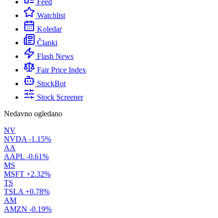
Feed
Watchlist
Koledar
Članki
Flash News
Fair Price Index
StockBot
Stock Screener
Nedavno ogledano
NV
NVDA
-1.15%
AA
AAPL
-0.61%
MS
MSFT
+2.32%
TS
TSLA
+0.78%
AM
AMZN
-0.19%