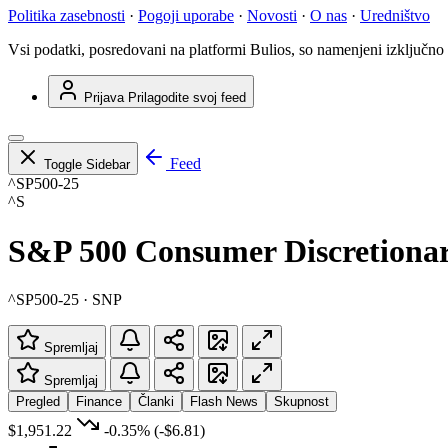
Politika zasebnosti
·
Pogoji uporabe
·
Novosti
·
O nas
·
Uredništvo
Vsi podatki, posredovani na platformi Bulios, so namenjeni izključno
Prijava
Prilagodite svoj feed
Feed
Toggle Sidebar
^SP500-25
^S
S&P 500 Consumer Discretionar
^SP500-25 · SNP
Spremljaj
Spremljaj
Pregled
Finance
Članki
Flash News
Skupnost
$1,951.22
-0.35%
(-$6.81)