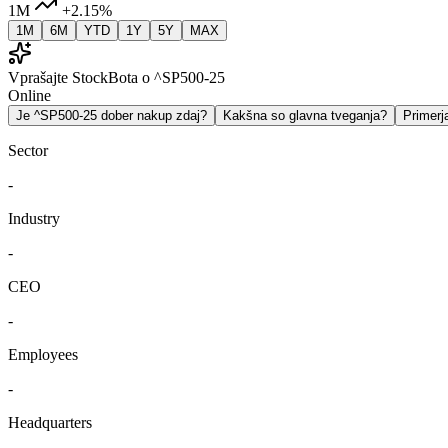
1M
+2.15%
1M
6M
YTD
1Y
5Y
MAX
Vprašajte StockBota o ^SP500-25
Online
Je ^SP500-25 dober nakup zdaj?
Kakšna so glavna tveganja?
Primer
Sector
-
Industry
-
CEO
-
Employees
-
Headquarters