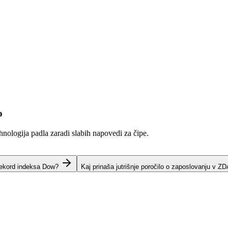
o
hnologija padla zaradi slabih napovedi za čipe.
rekord indeksa Dow?
Kaj prinaša jutrišnje poročilo o zaposlovanju v Z