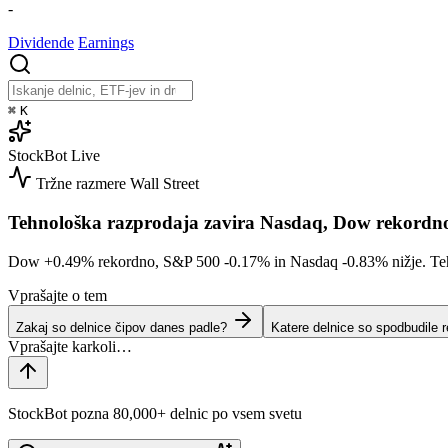
-
Dividende
Earnings
⌘
K
StockBot
Live
Tržne razmere
Wall Street
Tehnološka razprodaja zavira Nasdaq, Dow rekordn
Dow
+0.49%
rekordno, S&P 500
-0.17%
in Nasdaq
-0.83%
nižje. Te
Vprašajte o tem
Zakaj so delnice čipov danes padle?
Katere delnice so spodbudile 
StockBot pozna 80,000+ delnic po vsem svetu