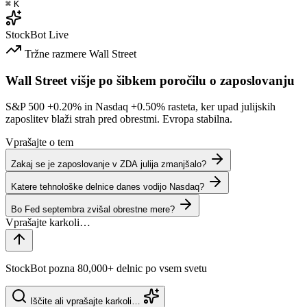
⌘
K
StockBot
Live
Tržne razmere
Wall Street
Wall Street višje po šibkem poročilu o zaposlovanju
S&P 500
+0.20%
in Nasdaq
+0.50%
rasteta, ker upad julijskih
zaposlitev blaži strah pred obrestmi. Evropa stabilna.
Vprašajte o tem
Zakaj se je zaposlovanje v ZDA julija zmanjšalo?
Katere tehnološke delnice danes vodijo Nasdaq?
Bo Fed septembra zvišal obrestne mere?
StockBot pozna 80,000+ delnic po vsem svetu
Iščite ali vprašajte karkoli…