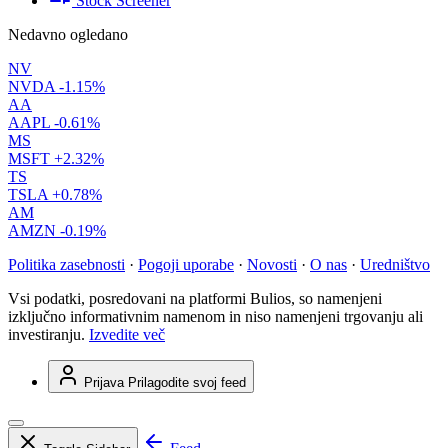
Stock Screener
Nedavno ogledano
NV
NVDA
-1.15%
AA
AAPL
-0.61%
MS
MSFT
+2.32%
TS
TSLA
+0.78%
AM
AMZN
-0.19%
Politika zasebnosti
·
Pogoji uporabe
·
Novosti
·
O nas
·
Uredništvo
Vsi podatki, posredovani na platformi Bulios, so namenjeni
izključno informativnim namenom in niso namenjeni trgovanju ali
investiranju.
Izvedite več
Prijava
Prilagodite svoj feed