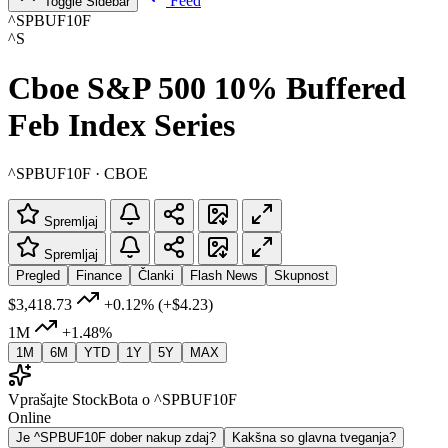
Feed
Toggle Sidebar
^SPBUF10F
^S
Cboe S&P 500 10% Buffered
Feb Index Series
^SPBUF10F · CBOE
Spremljaj
Spremljaj
Pregled
Finance
Članki
Flash News
Skupnost
$3,418.73
+0.12%
(+$4.23)
1M
+1.48%
1M
6M
YTD
1Y
5Y
MAX
Vprašajte StockBota o ^SPBUF10F
Online
Je ^SPBUF10F dober nakup zdaj?
Kakšna so glavna tveganja?