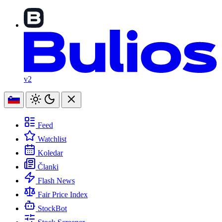
v2
Feed
Watchlist
Koledar
Članki
Flash News
Fair Price Index
StockBot