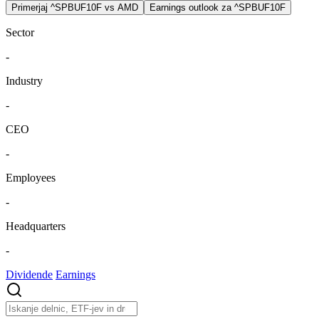
Primerjaj ^SPBUF10F vs AMD
Earnings outlook za ^SPBUF10F
Sector
-
Industry
-
CEO
-
Employees
-
Headquarters
-
Dividende
Earnings