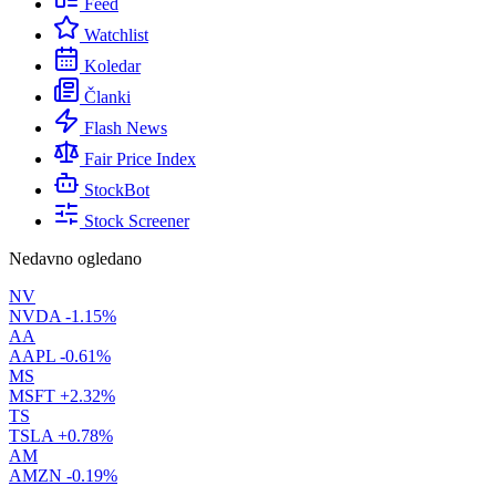
Feed
Watchlist
Koledar
Članki
Flash News
Fair Price Index
StockBot
Stock Screener
Nedavno ogledano
NV
NVDA
-1.15%
AA
AAPL
-0.61%
MS
MSFT
+2.32%
TS
TSLA
+0.78%
AM
AMZN
-0.19%