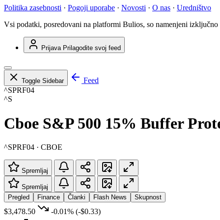
Politika zasebnosti
·
Pogoji uporabe
·
Novosti
·
O nas
·
Uredništvo
Vsi podatki, posredovani na platformi Bulios, so namenjeni izključno
Prijava
Prilagodite svoj feed
Feed
Toggle Sidebar
^SPRF04
^S
Cboe S&P 500 15% Buffer Protec
^SPRF04 · CBOE
Spremljaj
Spremljaj
Pregled
Finance
Članki
Flash News
Skupnost
$3,478.50
-0.01%
(-$0.33)