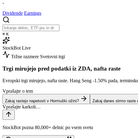
-
Dividende
Earnings
⌘
K
StockBot
Live
Tržne razmere
Svetovni trgi
Trgi mirujejo pred podatki iz ZDA, nafta raste
Evropski trgi mirujejo, nafta raste. Hang Seng
-1.50%
pada, terminsk
Vprašajte o tem
Zakaj rastejo napetosti v Hormuški ožini?
Zakaj danes strmo raste 
StockBot pozna 80,000+ delnic po vsem svetu