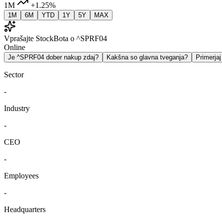
1M
+1.25%
1M
6M
YTD
1Y
5Y
MAX
Vprašajte StockBota o ^SPRF04
Online
Je ^SPRF04 dober nakup zdaj?
Kakšna so glavna tveganja?
Primerj
Sector
-
Industry
-
CEO
-
Employees
-
Headquarters