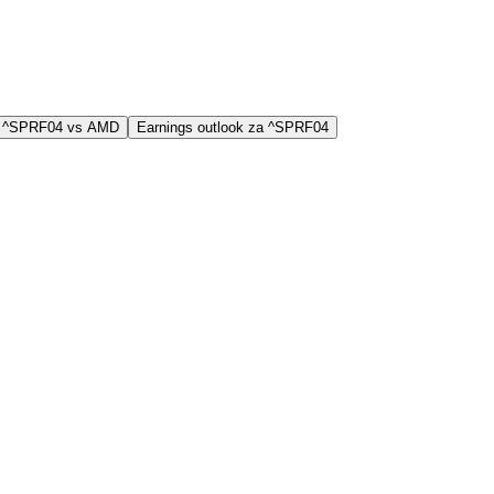
aj ^SPRF04 vs AMD
Earnings outlook za ^SPRF04