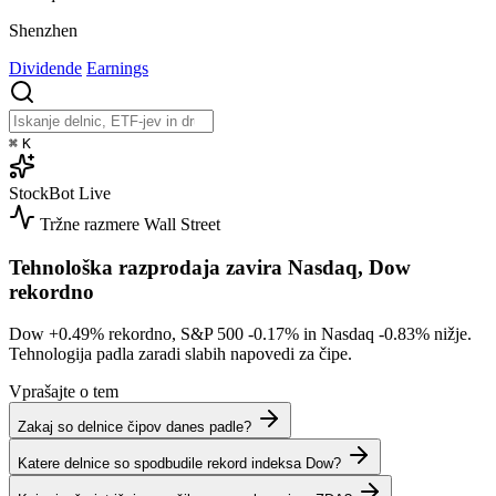
Shenzhen
Dividende
Earnings
⌘
K
StockBot
Live
Tržne razmere
Wall Street
Tehnološka razprodaja zavira Nasdaq, Dow
rekordno
Dow
+0.49%
rekordno, S&P 500
-0.17%
in Nasdaq
-0.83%
nižje.
Tehnologija padla zaradi slabih napovedi za čipe.
Vprašajte o tem
Zakaj so delnice čipov danes padle?
Katere delnice so spodbudile rekord indeksa Dow?