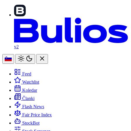
v2
Feed
Watchlist
Koledar
Članki
Flash News
Fair Price Index
StockBot