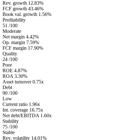
Rev. growth
12.83%
FCF growth
43.46%
Book val. growth
1.56%
Profitability
51
/100
Moderate
Net margin
4.42%
Op. margin
7.59%
FCF margin
17.90%
Quality
24
/100
Poor
ROE
4.87%
ROA
3.30%
Asset turnover
0.75x
Debt
90
/100
Low
Current ratio
1.96x
Int. coverage
16.75x
Net debt/EBITDA
1.60x
Stability
75
/100
Stable
Rev. volatility
14.01%