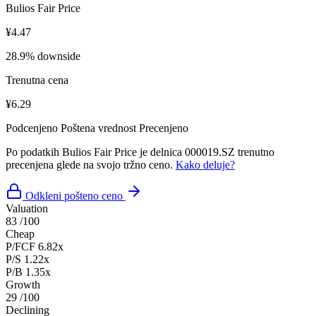
Bulios Fair Price
¥4.47
28.9% downside
Trenutna cena
¥6.29
Podcenjeno
Poštena vrednost
Precenjeno
Po podatkih Bulios Fair Price je delnica 000019.SZ trenutno
precenjena glede na svojo tržno ceno.
Kako deluje?
Odkleni pošteno ceno
Valuation
83
/100
Cheap
P/FCF
6.82x
P/S
1.22x
P/B
1.35x
Growth
29
/100
Declining