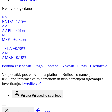
Stock Screener
Nedavno ogledano
NV
NVDA
-1.15%
AA
AAPL
-0.61%
MS
MSFT
+2.32%
TS
TSLA
+0.78%
AM
AMZN
-0.19%
Politika zasebnosti
·
Pogoji uporabe
·
Novosti
·
O nas
·
Uredništvo
Vsi podatki, posredovani na platformi Bulios, so namenjeni
izključno informativnim namenom in niso namenjeni trgovanju ali
investiranju.
Izvedite več
Prijava
Prilagodite svoj feed