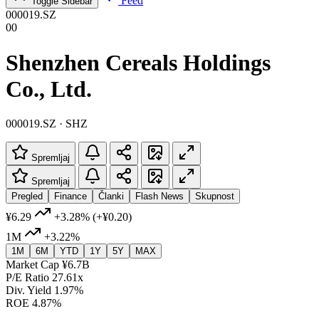
Feed
Toggle Sidebar
000019.SZ
00
Shenzhen Cereals Holdings
Co., Ltd.
000019.SZ · SHZ
Spremljaj
Spremljaj
Pregled
Finance
Članki
Flash News
Skupnost
¥6.29
+3.28%
(+¥0.20)
1M
+3.22%
1M
6M
YTD
1Y
5Y
MAX
Market Cap
¥6.7B
P/E Ratio
27.61x
Div. Yield
1.97%
ROE
4.87%