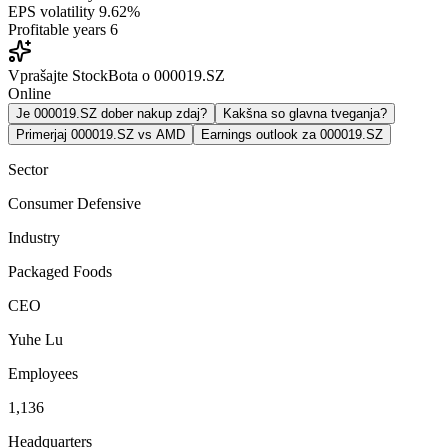
EPS volatility
9.62%
Profitable years
6
Vprašajte StockBota o 000019.SZ
Online
Je 000019.SZ dober nakup zdaj?
Kakšna so glavna tveganja?
Primerjaj 000019.SZ vs AMD
Earnings outlook za 000019.SZ
Sector
Consumer Defensive
Industry
Packaged Foods
CEO
Yuhe Lu
Employees
1,136
Headquarters