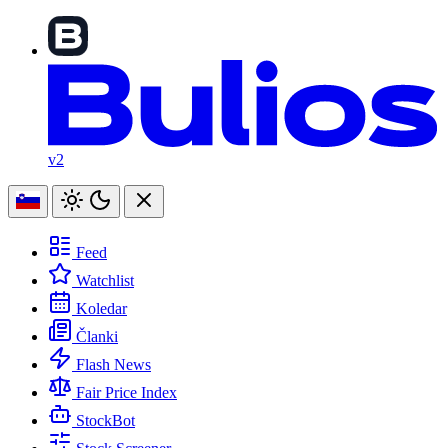
v2
Feed
Watchlist
Koledar
Članki
Flash News
Fair Price Index
StockBot