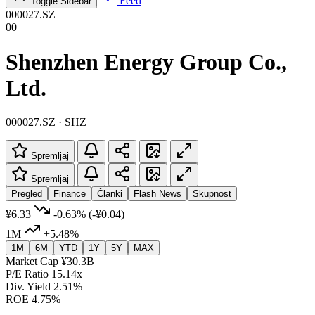
Feed
Toggle Sidebar
000027.SZ
00
Shenzhen Energy Group Co.,
Ltd.
000027.SZ · SHZ
Spremljaj
Spremljaj
Pregled
Finance
Članki
Flash News
Skupnost
¥6.33
-0.63%
(-¥0.04)
1M
+5.48%
1M
6M
YTD
1Y
5Y
MAX
Market Cap
¥30.3B
P/E Ratio
15.14x
Div. Yield
2.51%
ROE
4.75%