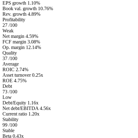
EPS growth
1.10%
Book val. growth
10.76%
Rev. growth
4.89%
Profitability
27
/100
Weak
Net margin
4.59%
FCF margin
3.08%
Op. margin
12.14%
Quality
37
/100
Average
ROIC
2.74%
Asset turnover
0.25x
ROE
4.75%
Debt
73
/100
Low
Debt/Equity
1.16x
Net debt/EBITDA
4.56x
Current ratio
1.20x
Stability
99
/100
Stable
Beta
0.43x