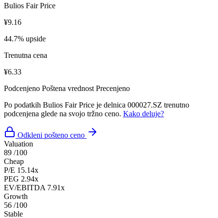
Bulios Fair Price
¥9.16
44.7% upside
Trenutna cena
¥6.33
Podcenjeno
Poštena vrednost
Precenjeno
Po podatkih Bulios Fair Price je delnica 000027.SZ trenutno
podcenjena glede na svojo tržno ceno.
Kako deluje?
Odkleni pošteno ceno
Valuation
89
/100
Cheap
P/E
15.14x
PEG
2.94x
EV/EBITDA
7.91x
Growth
56
/100
Stable