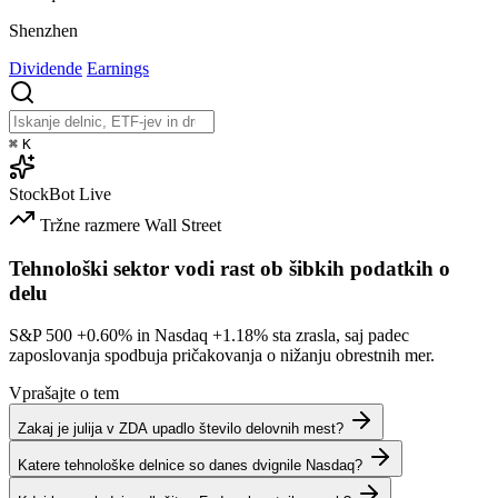
Shenzhen
Dividende
Earnings
⌘
K
StockBot
Live
Tržne razmere
Wall Street
Tehnološki sektor vodi rast ob šibkih podatkih o
delu
S&P 500
+0.60%
in Nasdaq
+1.18%
sta zrasla, saj padec
zaposlovanja spodbuja pričakovanja o nižanju obrestnih mer.
Vprašajte o tem
Zakaj je julija v ZDA upadlo število delovnih mest?
Katere tehnološke delnice so danes dvignile Nasdaq?