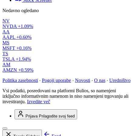
Stock Screener
Nedavno ogledano
NV
NVDA
+1.09%
AA
AAPL
+0.60%
MS
MSFT
+0.16%
TS
TSLA
+1.94%
AM
AMZN
+0.59%
Politika zasebnosti
·
Pogoji uporabe
·
Novosti
·
O nas
·
Uredništvo
Vsi podatki, posredovani na platformi Bulios, so namenjeni
izključno informativnim namenom in niso namenjeni trgovanju ali
investiranju.
Izvedite več
Prijava
Prilagodite svoj feed