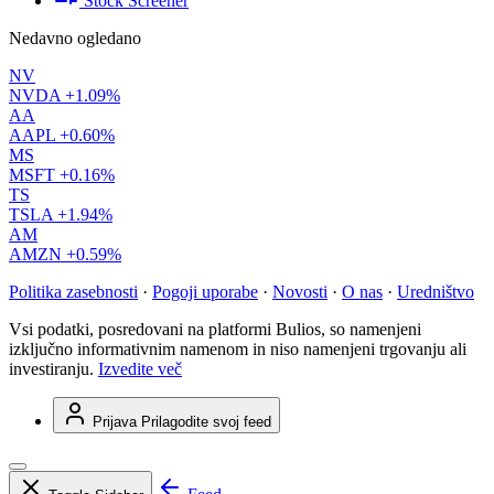
Stock Screener
Nedavno ogledano
NV
NVDA
+1.09%
AA
AAPL
+0.60%
MS
MSFT
+0.16%
TS
TSLA
+1.94%
AM
AMZN
+0.59%
Politika zasebnosti
·
Pogoji uporabe
·
Novosti
·
O nas
·
Uredništvo
Vsi podatki, posredovani na platformi Bulios, so namenjeni
izključno informativnim namenom in niso namenjeni trgovanju ali
investiranju.
Izvedite več
Prijava
Prilagodite svoj feed