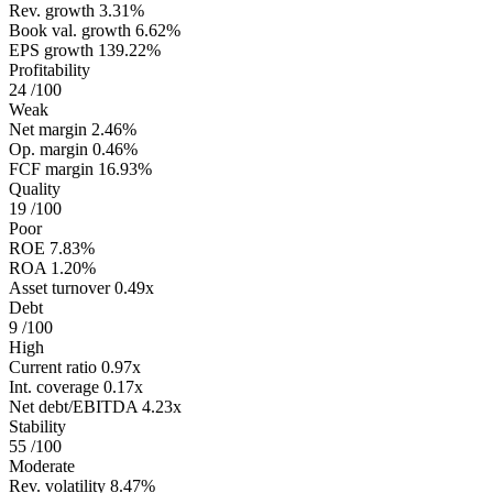
Rev. growth
3.31%
Book val. growth
6.62%
EPS growth
139.22%
Profitability
24
/100
Weak
Net margin
2.46%
Op. margin
0.46%
FCF margin
16.93%
Quality
19
/100
Poor
ROE
7.83%
ROA
1.20%
Asset turnover
0.49x
Debt
9
/100
High
Current ratio
0.97x
Int. coverage
0.17x
Net debt/EBITDA
4.23x
Stability
55
/100
Moderate
Rev. volatility
8.47%