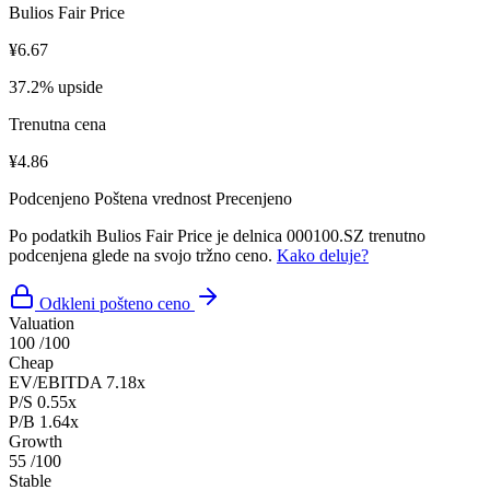
Bulios Fair Price
¥6.67
37.2% upside
Trenutna cena
¥4.86
Podcenjeno
Poštena vrednost
Precenjeno
Po podatkih Bulios Fair Price je delnica 000100.SZ trenutno
podcenjena glede na svojo tržno ceno.
Kako deluje?
Odkleni pošteno ceno
Valuation
100
/100
Cheap
EV/EBITDA
7.18x
P/S
0.55x
P/B
1.64x
Growth
55
/100
Stable