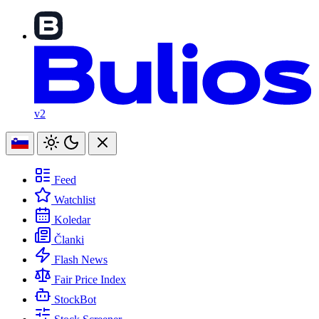
v2
Feed
Watchlist
Koledar
Članki
Flash News
Fair Price Index
StockBot