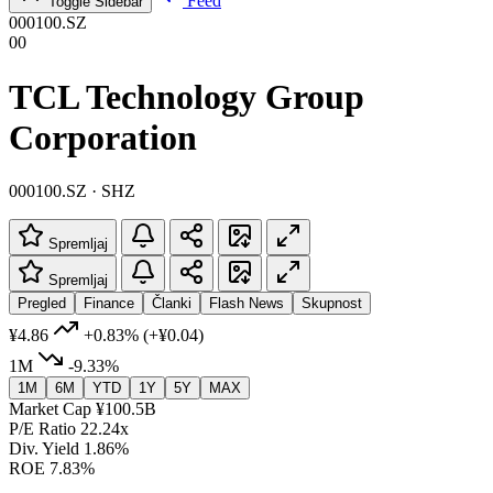
Feed
Toggle Sidebar
000100.SZ
00
TCL Technology Group
Corporation
000100.SZ · SHZ
Spremljaj
Spremljaj
Pregled
Finance
Članki
Flash News
Skupnost
¥4.86
+0.83%
(+¥0.04)
1M
-9.33%
1M
6M
YTD
1Y
5Y
MAX
Market Cap
¥100.5B
P/E Ratio
22.24x
Div. Yield
1.86%
ROE
7.83%