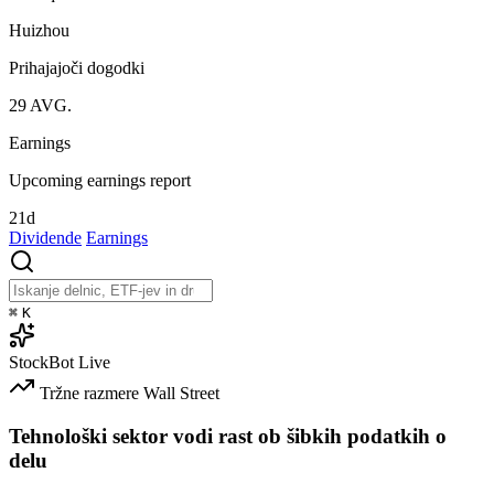
Huizhou
Prihajajoči dogodki
29
AVG.
Earnings
Upcoming earnings report
21d
Dividende
Earnings
⌘
K
StockBot
Live
Tržne razmere
Wall Street
Tehnološki sektor vodi rast ob šibkih podatkih o
delu