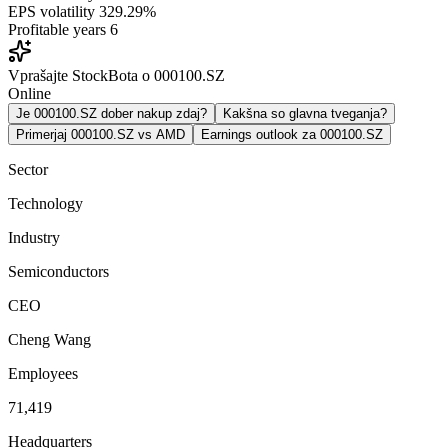
EPS volatility
329.29%
Profitable years
6
Vprašajte StockBota o 000100.SZ
Online
Je 000100.SZ dober nakup zdaj?
Kakšna so glavna tveganja?
Primerjaj 000100.SZ vs AMD
Earnings outlook za 000100.SZ
Sector
Technology
Industry
Semiconductors
CEO
Cheng Wang
Employees
71,419
Headquarters