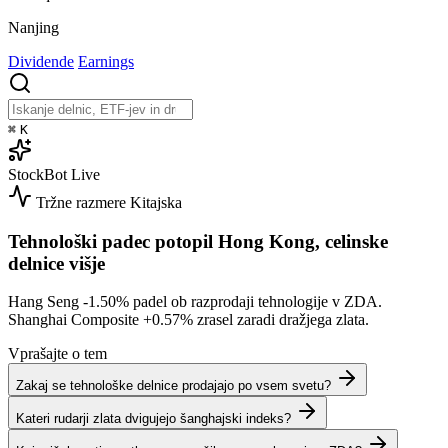
Nanjing
Dividende
Earnings
⌘
K
StockBot
Live
Tržne razmere
Kitajska
Tehnološki padec potopil Hong Kong, celinske
delnice višje
Hang Seng
-1.50%
padel ob razprodaji tehnologije v ZDA.
Shanghai Composite
+0.57%
zrasel zaradi dražjega zlata.
Vprašajte o tem
Zakaj se tehnološke delnice prodajajo po vsem svetu?
Kateri rudarji zlata dvigujejo šanghajski indeks?