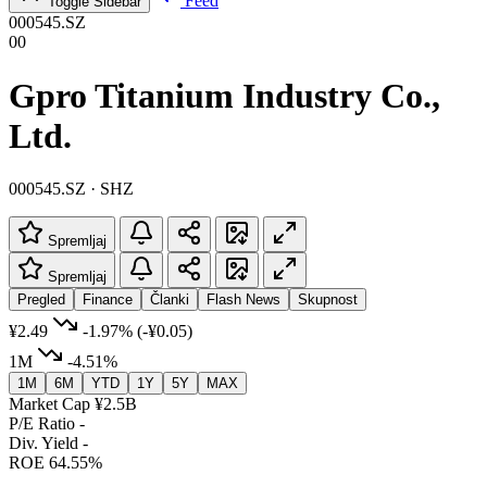
Feed
Toggle Sidebar
000545.SZ
00
Gpro Titanium Industry Co.,
Ltd.
000545.SZ · SHZ
Spremljaj
Spremljaj
Pregled
Finance
Članki
Flash News
Skupnost
¥2.49
-1.97%
(-¥0.05)
1M
-4.51%
1M
6M
YTD
1Y
5Y
MAX
Market Cap
¥2.5B
P/E Ratio
-
Div. Yield
-
ROE
64.55%