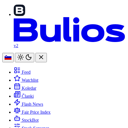
v2
Feed
Watchlist
Koledar
Članki
Flash News
Fair Price Index
StockBot