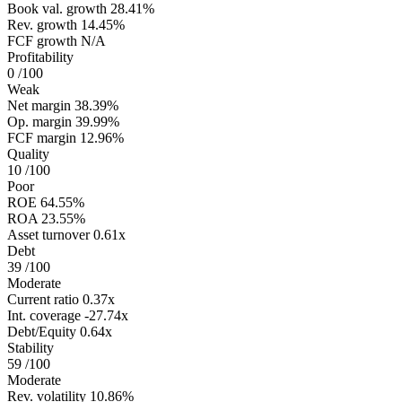
Book val. growth
28.41%
Rev. growth
14.45%
FCF growth
N/A
Profitability
0
/100
Weak
Net margin
38.39%
Op. margin
39.99%
FCF margin
12.96%
Quality
10
/100
Poor
ROE
64.55%
ROA
23.55%
Asset turnover
0.61x
Debt
39
/100
Moderate
Current ratio
0.37x
Int. coverage
-27.74x
Debt/Equity
0.64x
Stability
59
/100
Moderate
Rev. volatility
10.86%