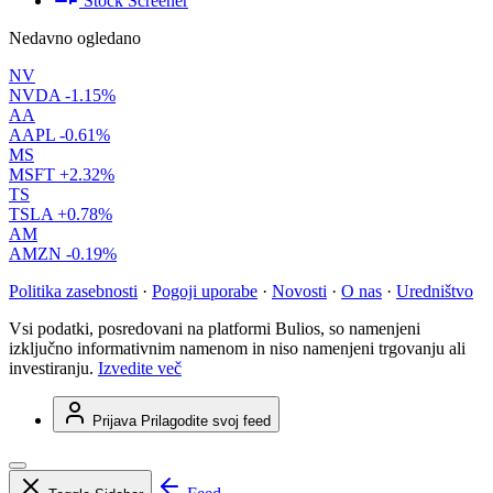
Stock Screener
Nedavno ogledano
NV
NVDA
-1.15%
AA
AAPL
-0.61%
MS
MSFT
+2.32%
TS
TSLA
+0.78%
AM
AMZN
-0.19%
Politika zasebnosti
·
Pogoji uporabe
·
Novosti
·
O nas
·
Uredništvo
Vsi podatki, posredovani na platformi Bulios, so namenjeni
izključno informativnim namenom in niso namenjeni trgovanju ali
investiranju.
Izvedite več
Prijava
Prilagodite svoj feed