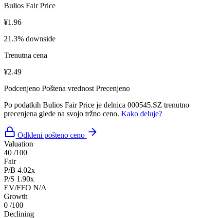
Bulios Fair Price
¥1.96
21.3% downside
Trenutna cena
¥2.49
Podcenjeno
Poštena vrednost
Precenjeno
Po podatkih Bulios Fair Price je delnica 000545.SZ trenutno
precenjena glede na svojo tržno ceno.
Kako deluje?
Odkleni pošteno ceno
Valuation
40
/100
Fair
P/B
4.02x
P/S
1.90x
EV/FFO
N/A
Growth
0
/100
Declining