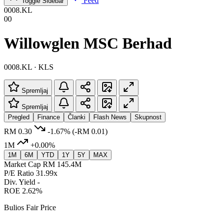
Feed
Toggle Sidebar
0008.KL
00
Willowglen MSC Berhad
0008.KL · KLS
Spremljaj
Spremljaj
Pregled
Finance
Članki
Flash News
Skupnost
RM 0.30
-1.67%
(-RM 0.01)
1M
+0.00%
1M
6M
YTD
1Y
5Y
MAX
Market Cap
RM 145.4M
P/E Ratio
31.99x
Div. Yield
-
ROE
2.62%
Bulios Fair Price