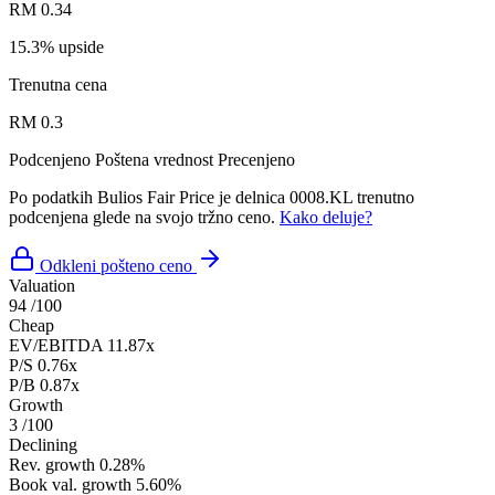
RM 0.34
15.3% upside
Trenutna cena
RM 0.3
Podcenjeno
Poštena vrednost
Precenjeno
Po podatkih Bulios Fair Price je delnica 0008.KL trenutno
podcenjena glede na svojo tržno ceno.
Kako deluje?
Odkleni pošteno ceno
Valuation
94
/100
Cheap
EV/EBITDA
11.87x
P/S
0.76x
P/B
0.87x
Growth
3
/100
Declining
Rev. growth
0.28%
Book val. growth
5.60%