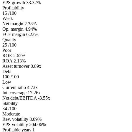
EPS growth
33.32%
Profitability
15
/100
Weak
Net margin
2.38%
Op. margin
4.94%
FCF margin
6.23%
Quality
25
/100
Poor
ROE
2.62%
ROA
2.13%
Asset turnover
0.89x
Debt
100
/100
Low
Current ratio
4.73x
Int. coverage
17.26x
Net debt/EBITDA
-3.55x
Stability
34
/100
Moderate
Rev. volatility
8.09%
EPS volatility
204.06%
Profitable years
1