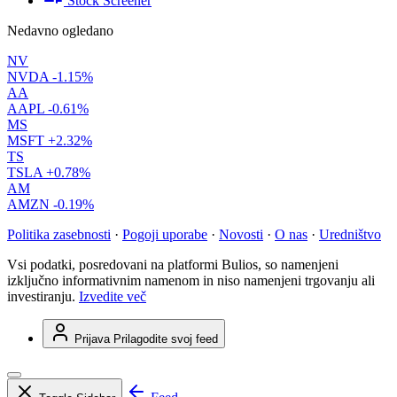
Stock Screener
Nedavno ogledano
NV
NVDA
-1.15%
AA
AAPL
-0.61%
MS
MSFT
+2.32%
TS
TSLA
+0.78%
AM
AMZN
-0.19%
Politika zasebnosti
·
Pogoji uporabe
·
Novosti
·
O nas
·
Uredništvo
Vsi podatki, posredovani na platformi Bulios, so namenjeni
izključno informativnim namenom in niso namenjeni trgovanju ali
investiranju.
Izvedite več
Prijava
Prilagodite svoj feed