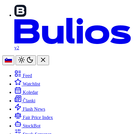
v2
Feed
Watchlist
Koledar
Članki
Flash News
Fair Price Index
StockBot