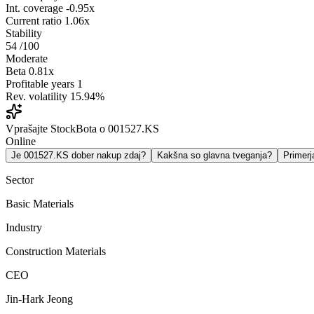
Int. coverage
-0.95x
Current ratio
1.06x
Stability
54
/100
Moderate
Beta
0.81x
Profitable years
1
Rev. volatility
15.94%
Vprašajte StockBota o 001527.KS
Online
Je 001527.KS dober nakup zdaj?
Kakšna so glavna tveganja?
Primer
Sector
Basic Materials
Industry
Construction Materials
CEO
Jin-Hark Jeong