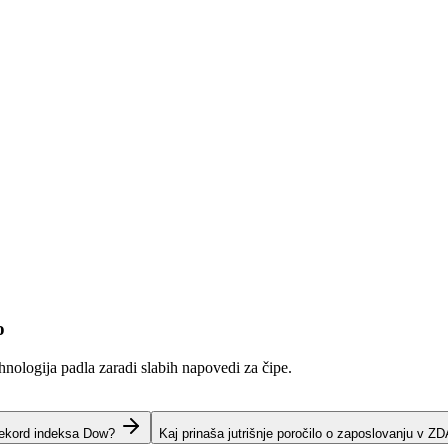
o
hnologija padla zaradi slabih napovedi za čipe.
rekord indeksa Dow?
Kaj prinaša jutrišnje poročilo o zaposlovanju v Z