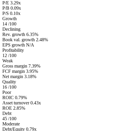
P/E
3.29x
P/B
0.09x
P/S
0.10x
Growth
14
/100
Declining
Rev. growth
6.35%
Book val. growth
2.48%
EPS growth
N/A
Profitability
12
/100
Weak
Gross margin
7.39%
FCF margin
3.95%
Net margin
3.18%
Quality
16
/100
Poor
ROIC
0.79%
Asset turnover
0.43x
ROE
2.85%
Debt
45
/100
Moderate
Debt/Equity
0.79x