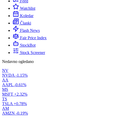
Feed
Watchlist
Koledar
Članki
Flash News
Fair Price Index
StockBot
Stock Screener
Nedavno ogledano
NV
NVDA
-1.15%
AA
AAPL
-0.61%
MS
MSFT
+2.32%
TS
TSLA
+0.78%
AM
AMZN
-0.19%