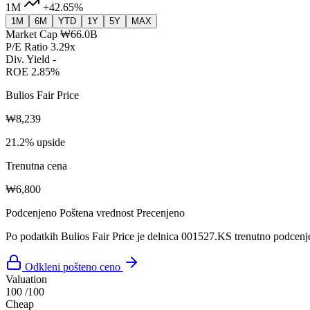
1M
+42.65%
1M
6M
YTD
1Y
5Y
MAX
Market Cap
₩66.0B
P/E Ratio
3.29x
Div. Yield
-
ROE
2.85%
Bulios Fair Price
₩8,239
21.2% upside
Trenutna cena
₩6,800
Podcenjeno
Poštena vrednost
Precenjeno
Po podatkih Bulios Fair Price je delnica 001527.KS trenutno podcenj
Odkleni pošteno ceno
Valuation
100
/100
Cheap