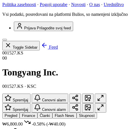
Politika zasebnosti
·
Pogoji uporabe
·
Novosti
·
O nas
·
Uredništvo
Vsi podatki, posredovani na platformi Bulios, so namenjeni izključno
Prijava
Prilagodite svoj feed
Feed
Toggle Sidebar
001527.KS
00
Tongyang Inc.
001527.KS · KSC
Spremljaj
Cenovni alarm
Spremljaj
Cenovni alarm
Pregled
Finance
Članki
Flash News
Skupnost
₩6,800.00
-0.58%
(-₩40.00)