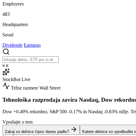
Employees
483
Headquarters
Seoul
Dividende
Earnings
⌘
K
StockBot
Live
Tržne razmere
Wall Street
Tehnološka razprodaja zavira Nasdaq, Dow rekordn
Dow
+0.49%
rekordno, S&P 500
-0.17%
in Nasdaq
-0.83%
nižje. Te
Vprašajte o tem
Zakaj so delnice čipov danes padle?
Katere delnice so spodbudile 