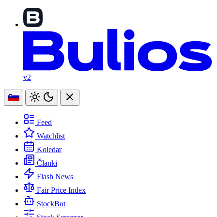
v2
Feed
Watchlist
Koledar
Članki
Flash News
Fair Price Index
StockBot