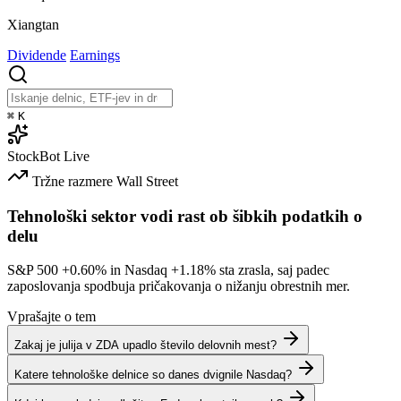
Xiangtan
Dividende
Earnings
⌘
K
StockBot
Live
Tržne razmere
Wall Street
Tehnološki sektor vodi rast ob šibkih podatkih o
delu
S&P 500
+0.60%
in Nasdaq
+1.18%
sta zrasla, saj padec
zaposlovanja spodbuja pričakovanja o nižanju obrestnih mer.
Vprašajte o tem
Zakaj je julija v ZDA upadlo število delovnih mest?
Katere tehnološke delnice so danes dvignile Nasdaq?