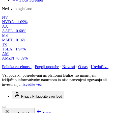
Stock Screener
Nedavno ogledano
NV
NVDA
+1.09%
AA
AAPL
+0.60%
MS
MSFT
+0.16%
TS
TSLA
+1.94%
AM
AMZN
+0.59%
Politika zasebnosti
·
Pogoji uporabe
·
Novosti
·
O nas
·
Uredništvo
Vsi podatki, posredovani na platformi Bulios, so namenjeni
izključno informativnim namenom in niso namenjeni trgovanju ali
investiranju.
Izvedite več
Prijava
Prilagodite svoj feed