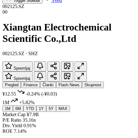
Feed
Toggle Sidebar
002125.SZ
00
Xiangtan Electrochemical
Scientific Co.,Ltd
002125.SZ · SHZ
Spremljaj
Spremljaj
Pregled
Finance
Članki
Flash News
Skupnost
¥12.55
-0.24%
(-¥0.03)
1M
+5.82%
1M
6M
YTD
1Y
5Y
MAX
Market Cap
¥7.9B
P/E Ratio
35.16x
Div. Yield
0.91%
ROE
7.14%