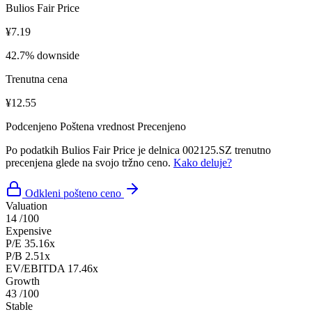
Bulios Fair Price
¥7.19
42.7% downside
Trenutna cena
¥12.55
Podcenjeno
Poštena vrednost
Precenjeno
Po podatkih Bulios Fair Price je delnica 002125.SZ trenutno
precenjena glede na svojo tržno ceno.
Kako deluje?
Odkleni pošteno ceno
Valuation
14
/100
Expensive
P/E
35.16x
P/B
2.51x
EV/EBITDA
17.46x
Growth
43
/100
Stable