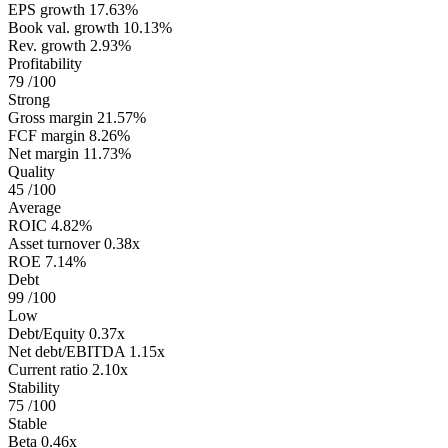
EPS growth
17.63%
Book val. growth
10.13%
Rev. growth
2.93%
Profitability
79
/100
Strong
Gross margin
21.57%
FCF margin
8.26%
Net margin
11.73%
Quality
45
/100
Average
ROIC
4.82%
Asset turnover
0.38x
ROE
7.14%
Debt
99
/100
Low
Debt/Equity
0.37x
Net debt/EBITDA
1.15x
Current ratio
2.10x
Stability
75
/100
Stable
Beta
0.46x