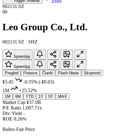
Feed
Toggle Sidebar
002131.SZ
00
Leo Group Co., Ltd.
002131.SZ · SHZ
Spremljaj
Spremljaj
Pregled
Finance
Članki
Flash News
Skupnost
¥5.45
-0.55%
(-¥0.03)
1M
+25.52%
1M
6M
YTD
1Y
5Y
MAX
Market Cap
¥37.0B
P/E Ratio
1,097.71x
Div. Yield
-
ROE
0.26%
Bulios Fair Price