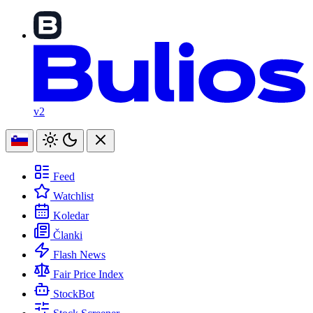
v2
Feed
Watchlist
Koledar
Članki
Flash News
Fair Price Index
StockBot