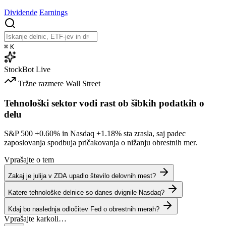
Dividende
Earnings
⌘
K
StockBot
Live
Tržne razmere
Wall Street
Tehnološki sektor vodi rast ob šibkih podatkih o
delu
S&P 500
+0.60%
in Nasdaq
+1.18%
sta zrasla, saj padec
zaposlovanja spodbuja pričakovanja o nižanju obrestnih mer.
Vprašajte o tem
Zakaj je julija v ZDA upadlo število delovnih mest?
Katere tehnološke delnice so danes dvignile Nasdaq?
Kdaj bo naslednja odločitev Fed o obrestnih merah?