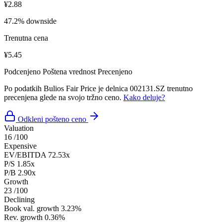
¥2.88
47.2% downside
Trenutna cena
¥5.45
Podcenjeno
Poštena vrednost
Precenjeno
Po podatkih Bulios Fair Price je delnica 002131.SZ trenutno
precenjena glede na svojo tržno ceno.
Kako deluje?
Odkleni pošteno ceno
Valuation
16
/100
Expensive
EV/EBITDA
72.53x
P/S
1.85x
P/B
2.90x
Growth
23
/100
Declining
Book val. growth
3.23%
Rev. growth
0.36%