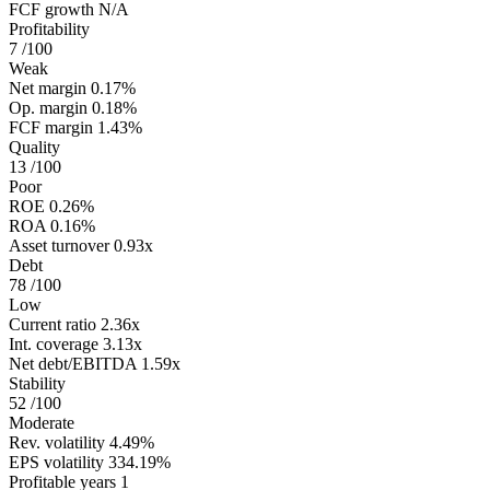
FCF growth
N/A
Profitability
7
/100
Weak
Net margin
0.17%
Op. margin
0.18%
FCF margin
1.43%
Quality
13
/100
Poor
ROE
0.26%
ROA
0.16%
Asset turnover
0.93x
Debt
78
/100
Low
Current ratio
2.36x
Int. coverage
3.13x
Net debt/EBITDA
1.59x
Stability
52
/100
Moderate
Rev. volatility
4.49%
EPS volatility
334.19%
Profitable years
1