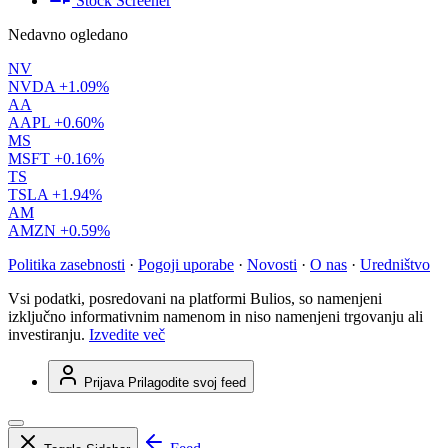
Stock Screener
Nedavno ogledano
NV
NVDA
+1.09%
AA
AAPL
+0.60%
MS
MSFT
+0.16%
TS
TSLA
+1.94%
AM
AMZN
+0.59%
Politika zasebnosti
·
Pogoji uporabe
·
Novosti
·
O nas
·
Uredništvo
Vsi podatki, posredovani na platformi Bulios, so namenjeni
izključno informativnim namenom in niso namenjeni trgovanju ali
investiranju.
Izvedite več
Prijava
Prilagodite svoj feed