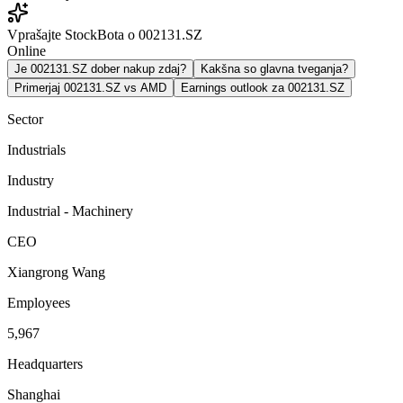
Vprašajte StockBota o 002131.SZ
Online
Je 002131.SZ dober nakup zdaj?
Kakšna so glavna tveganja?
Primerjaj 002131.SZ vs AMD
Earnings outlook za 002131.SZ
Sector
Industrials
Industry
Industrial - Machinery
CEO
Xiangrong Wang
Employees
5,967
Headquarters
Shanghai