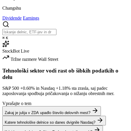
Changshu
Dividende
Earnings
⌘
K
StockBot
Live
Tržne razmere
Wall Street
Tehnološki sektor vodi rast ob šibkih podatkih o
delu
S&P 500
+0.60%
in Nasdaq
+1.18%
sta zrasla, saj padec
zaposlovanja spodbuja pričakovanja o nižanju obrestnih mer.
Vprašajte o tem
Zakaj je julija v ZDA upadlo število delovnih mest?
Katere tehnološke delnice so danes dvignile Nasdaq?