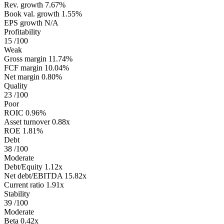
Rev. growth
7.67%
Book val. growth
1.55%
EPS growth
N/A
Profitability
15
/100
Weak
Gross margin
11.74%
FCF margin
10.04%
Net margin
0.80%
Quality
23
/100
Poor
ROIC
0.96%
Asset turnover
0.88x
ROE
1.81%
Debt
38
/100
Moderate
Debt/Equity
1.12x
Net debt/EBITDA
15.82x
Current ratio
1.91x
Stability
39
/100
Moderate
Beta
0.42x