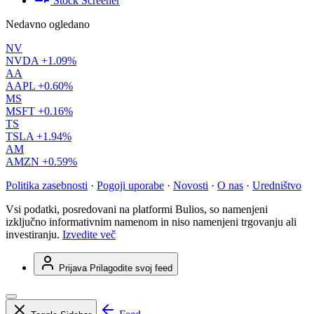
Stock Screener
Nedavno ogledano
NV
NVDA
+1.09%
AA
AAPL
+0.60%
MS
MSFT
+0.16%
TS
TSLA
+1.94%
AM
AMZN
+0.59%
Politika zasebnosti
·
Pogoji uporabe
·
Novosti
·
O nas
·
Uredništvo
Vsi podatki, posredovani na platformi Bulios, so namenjeni
izključno informativnim namenom in niso namenjeni trgovanju ali
investiranju.
Izvedite več
Prijava
Prilagodite svoj feed