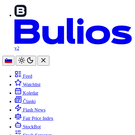
v2
Feed
Watchlist
Koledar
Članki
Flash News
Fair Price Index
StockBot