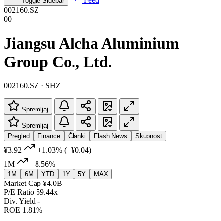
Feed
Toggle Sidebar
002160.SZ
00
Jiangsu Alcha Aluminium
Group Co., Ltd.
002160.SZ · SHZ
Spremljaj
Spremljaj
Pregled
Finance
Članki
Flash News
Skupnost
¥3.92
+1.03%
(+¥0.04)
1M
+8.56%
1M
6M
YTD
1Y
5Y
MAX
Market Cap
¥4.0B
P/E Ratio
59.44x
Div. Yield
-
ROE
1.81%