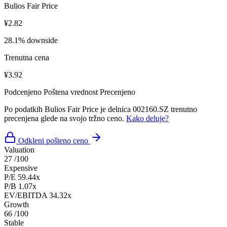
Bulios Fair Price
¥2.82
28.1% downside
Trenutna cena
¥3.92
Podcenjeno
Poštena vrednost
Precenjeno
Po podatkih Bulios Fair Price je delnica 002160.SZ trenutno
precenjena glede na svojo tržno ceno.
Kako deluje?
Odkleni pošteno ceno
Valuation
27
/100
Expensive
P/E
59.44x
P/B
1.07x
EV/EBITDA
34.32x
Growth
66
/100
Stable