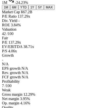
1M
-24.23%
1M
6M
YTD
1Y
5Y
MAX
Market Cap
¥67.2B
P/E Ratio
137.29x
Div. Yield
-
ROE
3.84%
Valuation
42
/100
Fair
P/E
137.29x
EV/EBITDA
38.71x
P/S
4.06x
Growth
-
N/A
EPS growth
N/A
Rev. growth
N/A
FCF growth
N/A
Profitability
7
/100
Weak
Gross margin
12.29%
Net margin
3.95%
Op. margin
4.16%
Quality