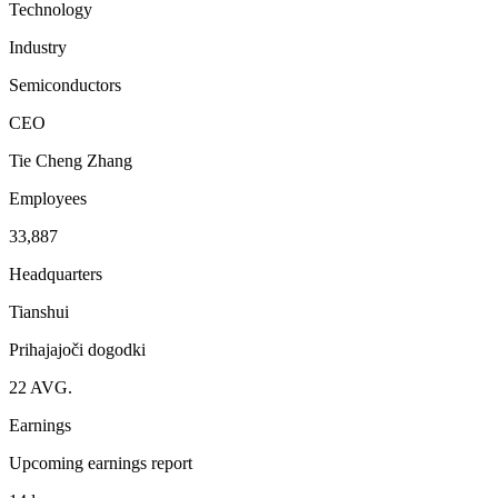
Technology
Industry
Semiconductors
CEO
Tie Cheng Zhang
Employees
33,887
Headquarters
Tianshui
Prihajajoči dogodki
22
AVG.
Earnings
Upcoming earnings report