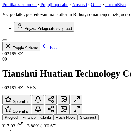
Politika zasebnosti
·
Pogoji uporabe
·
Novosti
·
O nas
·
Uredništvo
Vsi podatki, posredovani na platformi Bulios, so namenjeni izključno
Prijava
Prilagodite svoj feed
Feed
Toggle Sidebar
002185.SZ
00
Tianshui Huatian Technology Co
002185.SZ · SHZ
Spremljaj
Spremljaj
Pregled
Finance
Članki
Flash News
Skupnost
¥17.93
+3.88%
(+¥0.67)