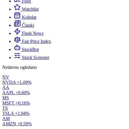
Feed
Watchlist
Koledar
Članki
Flash News
Fair Price Index
StockBot
Stock Screener
Nedavno ogledano
NV
NVDA
+1.09%
AA
AAPL
+0.60%
MS
MSFT
+0.16%
TS
TSLA
+1.94%
AM
AMZN
+0.59%