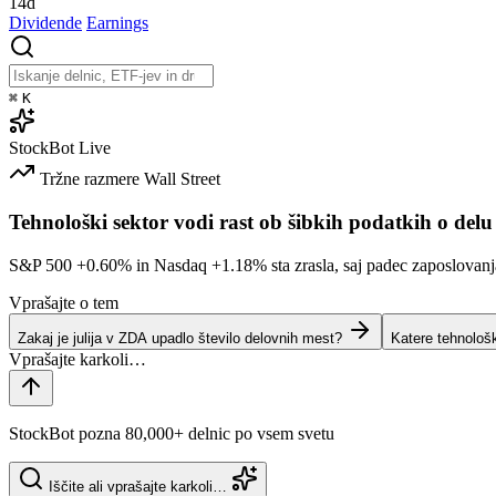
14d
Dividende
Earnings
⌘
K
StockBot
Live
Tržne razmere
Wall Street
Tehnološki sektor vodi rast ob šibkih podatkih o delu
S&P 500
+0.60%
in Nasdaq
+1.18%
sta zrasla, saj padec zaposlovan
Vprašajte o tem
Zakaj je julija v ZDA upadlo število delovnih mest?
Katere tehnološ
StockBot pozna 80,000+ delnic po vsem svetu
Iščite ali vprašajte karkoli…