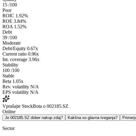
15
/100
Poor
ROIC
1.92%
ROE
3.84%
ROA
1.52%
Debt
39
/100
Moderate
Debt/Equity
0.67x
Current ratio
0.96x
Int. coverage
3.96x
Stability
100
/100
Stable
Beta
1.05x
Rev. volatility
N/A
EPS volatility
N/A
Vprašajte StockBota o 002185.SZ
Online
Je 002185.SZ dober nakup zdaj?
Kakšna so glavna tveganja?
Primer
Sector