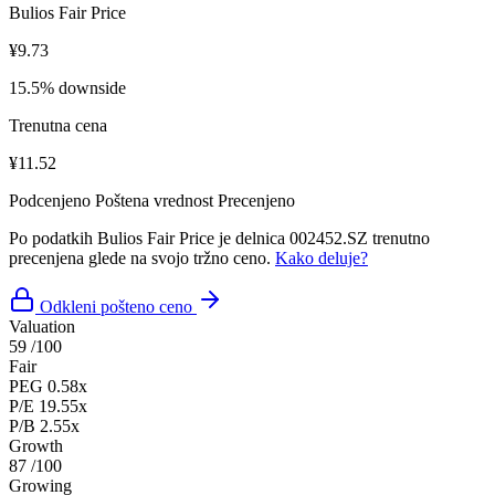
Bulios Fair Price
¥9.73
15.5% downside
Trenutna cena
¥11.52
Podcenjeno
Poštena vrednost
Precenjeno
Po podatkih Bulios Fair Price je delnica 002452.SZ trenutno
precenjena glede na svojo tržno ceno.
Kako deluje?
Odkleni pošteno ceno
Valuation
59
/100
Fair
PEG
0.58x
P/E
19.55x
P/B
2.55x
Growth
87
/100
Growing