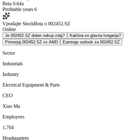
Beta
0.64x
Profitable years
6
Vprašajte StockBota o 002452.SZ
Online
Je 002452.SZ dober nakup zdaj?
Kakšna so glavna tveganja?
Primerjaj 002452.SZ vs AMD
Earnings outlook za 002452.SZ
Sector
Industrials
Industry
Electrical Equipment & Parts
CEO
Xiao Ma
Employees
1,704
Headquarters