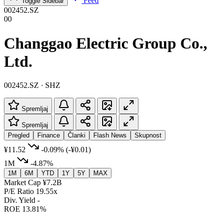
Feed
Toggle Sidebar
002452.SZ
00
Changgao Electric Group Co.,
Ltd.
002452.SZ · SHZ
Spremljaj
Spremljaj
Pregled
Finance
Članki
Flash News
Skupnost
¥11.52
-0.09%
(-¥0.01)
1M
-4.87%
1M
6M
YTD
1Y
5Y
MAX
Market Cap
¥7.2B
P/E Ratio
19.55x
Div. Yield
-
ROE
13.81%