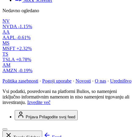
Stock Screener
Nedavno ogledano
NV
NVDA
-1.15%
AA
AAPL
-0.61%
MS
MSFT
+2.32%
TS
TSLA
+0.78%
AM
AMZN
-0.19%
Politika zasebnosti
·
Pogoji uporabe
·
Novosti
·
O nas
·
Uredništvo
Vsi podatki, posredovani na platformi Bulios, so namenjeni
izključno informativnim namenom in niso namenjeni trgovanju ali
investiranju.
Izvedite več
Prijava
Prilagodite svoj feed