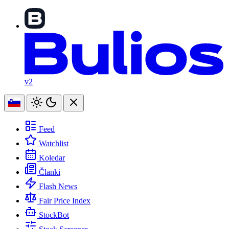
v2
Feed
Watchlist
Koledar
Članki
Flash News
Fair Price Index
StockBot