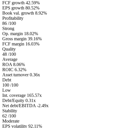
FCF growth
42.59%
EPS growth
80.52%
Book val. growth
8.92%
Profitability
86
/100
Strong
Op. margin
18.02%
Gross margin
39.16%
FCF margin
16.03%
Quality
48
/100
Average
ROA
8.06%
ROIC
6.32%
Asset turnover
0.36x
Debt
100
/100
Low
Int. coverage
165.57x
Debt/Equity
0.31x
Net debt/EBITDA
-2.49x
Stability
62
/100
Moderate
EPS volatility
92.11%