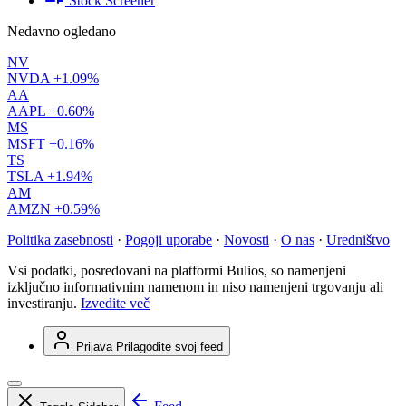
Stock Screener
Nedavno ogledano
NV
NVDA
+1.09%
AA
AAPL
+0.60%
MS
MSFT
+0.16%
TS
TSLA
+1.94%
AM
AMZN
+0.59%
Politika zasebnosti
·
Pogoji uporabe
·
Novosti
·
O nas
·
Uredništvo
Vsi podatki, posredovani na platformi Bulios, so namenjeni
izključno informativnim namenom in niso namenjeni trgovanju ali
investiranju.
Izvedite več
Prijava
Prilagodite svoj feed