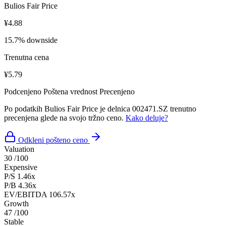
Bulios Fair Price
¥4.88
15.7% downside
Trenutna cena
¥5.79
Podcenjeno
Poštena vrednost
Precenjeno
Po podatkih Bulios Fair Price je delnica 002471.SZ trenutno
precenjena glede na svojo tržno ceno.
Kako deluje?
Odkleni pošteno ceno
Valuation
30
/100
Expensive
P/S
1.46x
P/B
4.36x
EV/EBITDA
106.57x
Growth
47
/100
Stable