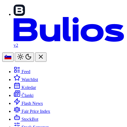
v2
Feed
Watchlist
Koledar
Članki
Flash News
Fair Price Index
StockBot