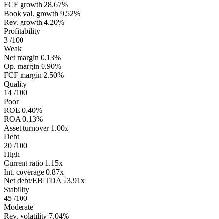
FCF growth
28.67%
Book val. growth
9.52%
Rev. growth
4.20%
Profitability
3
/100
Weak
Net margin
0.13%
Op. margin
0.90%
FCF margin
2.50%
Quality
14
/100
Poor
ROE
0.40%
ROA
0.13%
Asset turnover
1.00x
Debt
20
/100
High
Current ratio
1.15x
Int. coverage
0.87x
Net debt/EBITDA
23.91x
Stability
45
/100
Moderate
Rev. volatility
7.04%