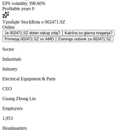
EPS volatility
398.60%
Profitable years
0
Vprašajte StockBota o 002471.SZ
Online
Je 002471.SZ dober nakup zdaj?
Kakšna so glavna tveganja?
Primerjaj 002471.SZ vs AMD
Earnings outlook za 002471.SZ
Sector
Industrials
Industry
Electrical Equipment & Parts
CEO
Guang Zhong Liu
Employees
1,953
Headquarters