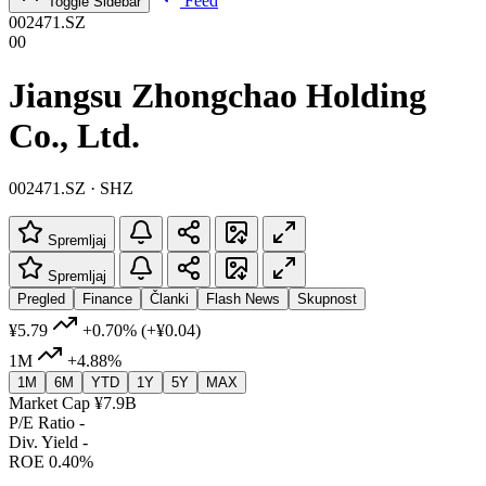
Feed
Toggle Sidebar
002471.SZ
00
Jiangsu Zhongchao Holding
Co., Ltd.
002471.SZ · SHZ
Spremljaj
Spremljaj
Pregled
Finance
Članki
Flash News
Skupnost
¥5.79
+0.70%
(+¥0.04)
1M
+4.88%
1M
6M
YTD
1Y
5Y
MAX
Market Cap
¥7.9B
P/E Ratio
-
Div. Yield
-
ROE
0.40%