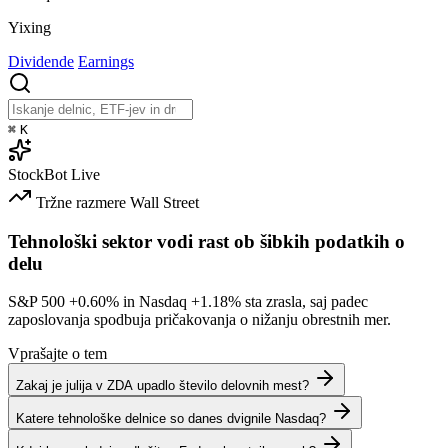
Yixing
Dividende
Earnings
⌘
K
StockBot
Live
Tržne razmere
Wall Street
Tehnološki sektor vodi rast ob šibkih podatkih o
delu
S&P 500
+0.60%
in Nasdaq
+1.18%
sta zrasla, saj padec
zaposlovanja spodbuja pričakovanja o nižanju obrestnih mer.
Vprašajte o tem
Zakaj je julija v ZDA upadlo število delovnih mest?
Katere tehnološke delnice so danes dvignile Nasdaq?