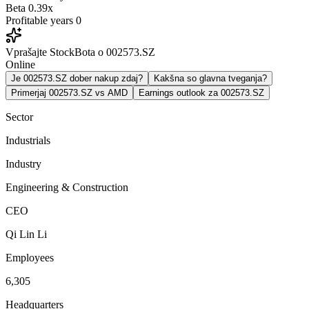
Beta
0.39x
Profitable years
0
Vprašajte StockBota o 002573.SZ
Online
Je 002573.SZ dober nakup zdaj?
Kakšna so glavna tveganja?
Primerjaj 002573.SZ vs AMD
Earnings outlook za 002573.SZ
Sector
Industrials
Industry
Engineering & Construction
CEO
Qi Lin Li
Employees
6,305
Headquarters