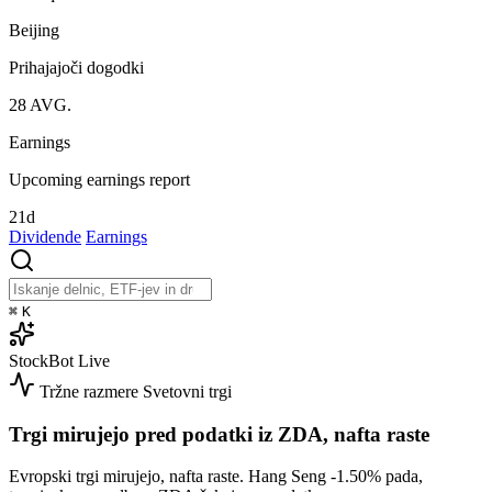
Beijing
Prihajajoči dogodki
28
AVG.
Earnings
Upcoming earnings report
21d
Dividende
Earnings
⌘
K
StockBot
Live
Tržne razmere
Svetovni trgi
Trgi mirujejo pred podatki iz ZDA, nafta raste
Evropski trgi mirujejo, nafta raste. Hang Seng
-1.50%
pada,