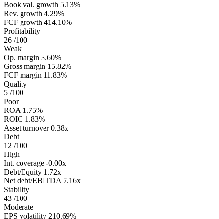
Book val. growth
5.13%
Rev. growth
4.29%
FCF growth
414.10%
Profitability
26
/100
Weak
Op. margin
3.60%
Gross margin
15.82%
FCF margin
11.83%
Quality
5
/100
Poor
ROA
1.75%
ROIC
1.83%
Asset turnover
0.38x
Debt
12
/100
High
Int. coverage
-0.00x
Debt/Equity
1.72x
Net debt/EBITDA
7.16x
Stability
43
/100
Moderate
EPS volatility
210.69%