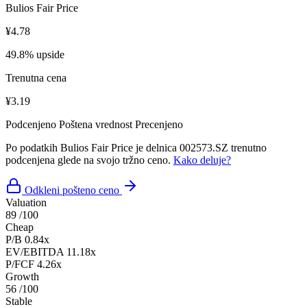
Bulios Fair Price
¥4.78
49.8% upside
Trenutna cena
¥3.19
Podcenjeno
Poštena vrednost
Precenjeno
Po podatkih Bulios Fair Price je delnica 002573.SZ trenutno
podcenjena glede na svojo tržno ceno.
Kako deluje?
Odkleni pošteno ceno
Valuation
89
/100
Cheap
P/B
0.84x
EV/EBITDA
11.18x
P/FCF
4.26x
Growth
56
/100
Stable