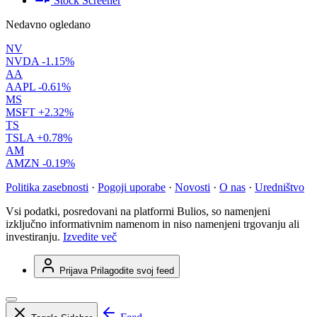
Stock Screener
Nedavno ogledano
NV
NVDA
-1.15%
AA
AAPL
-0.61%
MS
MSFT
+2.32%
TS
TSLA
+0.78%
AM
AMZN
-0.19%
Politika zasebnosti
·
Pogoji uporabe
·
Novosti
·
O nas
·
Uredništvo
Vsi podatki, posredovani na platformi Bulios, so namenjeni
izključno informativnim namenom in niso namenjeni trgovanju ali
investiranju.
Izvedite več
Prijava
Prilagodite svoj feed