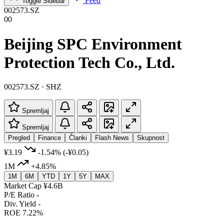
Feed
Toggle Sidebar
002573.SZ
00
Beijing SPC Environment
Protection Tech Co., Ltd.
002573.SZ · SHZ
Spremljaj
Spremljaj
Pregled
Finance
Članki
Flash News
Skupnost
¥3.19
-1.54%
(-¥0.05)
1M
+4.85%
1M
6M
YTD
1Y
5Y
MAX
Market Cap
¥4.6B
P/E Ratio
-
Div. Yield
-
ROE
7.22%