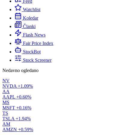
Feed
Watchlist
Koledar
Članki
Flash News
Fair Price Index
StockBot
Stock Screener
Nedavno ogledano
NV
NVDA
+1.09%
AA
AAPL
+0.60%
MS
MSFT
+0.16%
TS
TSLA
+1.94%
AM
AMZN
+0.59%