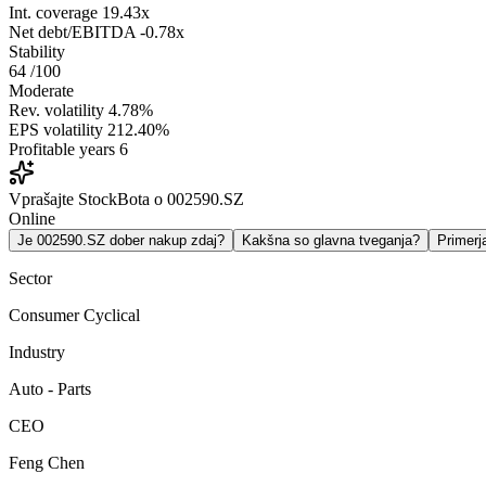
Int. coverage
19.43x
Net debt/EBITDA
-0.78x
Stability
64
/100
Moderate
Rev. volatility
4.78%
EPS volatility
212.40%
Profitable years
6
Vprašajte StockBota o 002590.SZ
Online
Je 002590.SZ dober nakup zdaj?
Kakšna so glavna tveganja?
Primer
Sector
Consumer Cyclical
Industry
Auto - Parts
CEO
Feng Chen