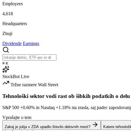
Employees
4,618
Headquarters
Zhuji
Dividende
Earnings
⌘
K
StockBot
Live
Tržne razmere
Wall Street
Tehnološki sektor vodi rast ob šibkih podatkih o delu
S&P 500
+0.60%
in Nasdaq
+1.18%
sta zrasla, saj padec zaposlovan
Vprašajte o tem
Zakaj je julija v ZDA upadlo število delovnih mest?
Katere tehnološ