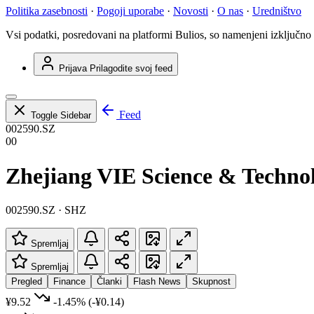
Politika zasebnosti
·
Pogoji uporabe
·
Novosti
·
O nas
·
Uredništvo
Vsi podatki, posredovani na platformi Bulios, so namenjeni izključno
Prijava
Prilagodite svoj feed
Feed
Toggle Sidebar
002590.SZ
00
Zhejiang VIE Science & Technol
002590.SZ · SHZ
Spremljaj
Spremljaj
Pregled
Finance
Članki
Flash News
Skupnost
¥9.52
-1.45%
(-¥0.14)