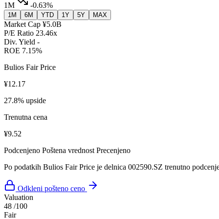
1M
-0.63%
1M
6M
YTD
1Y
5Y
MAX
Market Cap
¥5.0B
P/E Ratio
23.46x
Div. Yield
-
ROE
7.15%
Bulios Fair Price
¥12.17
27.8% upside
Trenutna cena
¥9.52
Podcenjeno
Poštena vrednost
Precenjeno
Po podatkih Bulios Fair Price je delnica 002590.SZ trenutno podcenj
Odkleni pošteno ceno
Valuation
48
/100
Fair