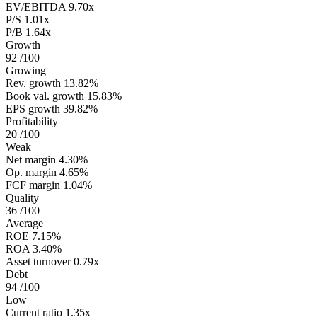
EV/EBITDA
9.70x
P/S
1.01x
P/B
1.64x
Growth
92
/100
Growing
Rev. growth
13.82%
Book val. growth
15.83%
EPS growth
39.82%
Profitability
20
/100
Weak
Net margin
4.30%
Op. margin
4.65%
FCF margin
1.04%
Quality
36
/100
Average
ROE
7.15%
ROA
3.40%
Asset turnover
0.79x
Debt
94
/100
Low
Current ratio
1.35x