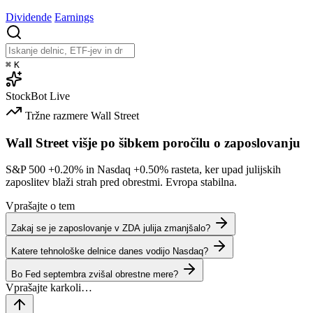
Dividende
Earnings
⌘
K
StockBot
Live
Tržne razmere
Wall Street
Wall Street višje po šibkem poročilu o zaposlovanju
S&P 500
+0.20%
in Nasdaq
+0.50%
rasteta, ker upad julijskih
zaposlitev blaži strah pred obrestmi. Evropa stabilna.
Vprašajte o tem
Zakaj se je zaposlovanje v ZDA julija zmanjšalo?
Katere tehnološke delnice danes vodijo Nasdaq?
Bo Fed septembra zvišal obrestne mere?