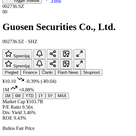
Feed
Toggle Sidebar
002736.SZ
00
Guosen Securities Co., Ltd.
002736.SZ · SHZ
Spremljaj
Spremljaj
Pregled
Finance
Članki
Flash News
Skupnost
¥10.10
-0.39%
(-¥0.04)
1M
+0.88%
1M
6M
YTD
1Y
5Y
MAX
Market Cap
¥103.7B
P/E Ratio
9.56x
Div. Yield
3.46%
ROE
9.43%
Bulios Fair Price