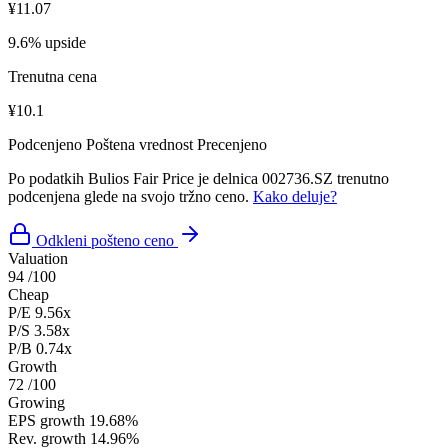
¥11.07
9.6% upside
Trenutna cena
¥10.1
Podcenjeno
Poštena vrednost
Precenjeno
Po podatkih Bulios Fair Price je delnica 002736.SZ trenutno
podcenjena glede na svojo tržno ceno.
Kako deluje?
Odkleni pošteno ceno
Valuation
94
/100
Cheap
P/E
9.56x
P/S
3.58x
P/B
0.74x
Growth
72
/100
Growing
EPS growth
19.68%
Rev. growth
14.96%