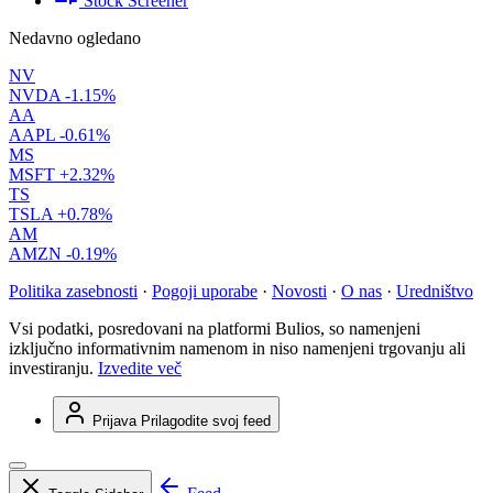
Stock Screener
Nedavno ogledano
NV
NVDA
-1.15%
AA
AAPL
-0.61%
MS
MSFT
+2.32%
TS
TSLA
+0.78%
AM
AMZN
-0.19%
Politika zasebnosti
·
Pogoji uporabe
·
Novosti
·
O nas
·
Uredništvo
Vsi podatki, posredovani na platformi Bulios, so namenjeni
izključno informativnim namenom in niso namenjeni trgovanju ali
investiranju.
Izvedite več
Prijava
Prilagodite svoj feed