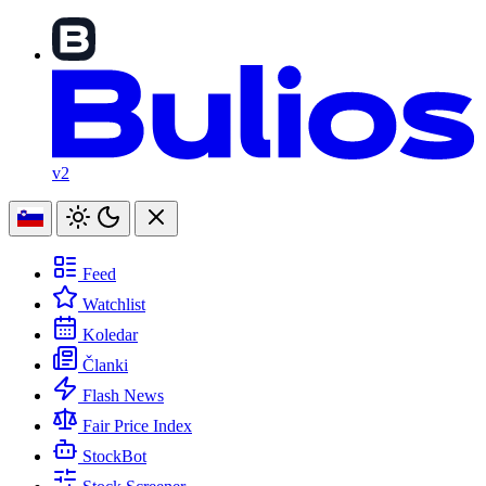
v2
Feed
Watchlist
Koledar
Članki
Flash News
Fair Price Index
StockBot