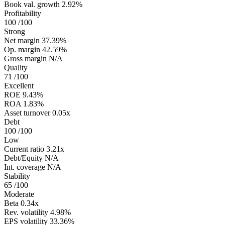
Book val. growth
2.92%
Profitability
100
/100
Strong
Net margin
37.39%
Op. margin
42.59%
Gross margin
N/A
Quality
71
/100
Excellent
ROE
9.43%
ROA
1.83%
Asset turnover
0.05x
Debt
100
/100
Low
Current ratio
3.21x
Debt/Equity
N/A
Int. coverage
N/A
Stability
65
/100
Moderate
Beta
0.34x
Rev. volatility
4.98%
EPS volatility
33.36%