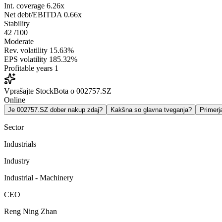
Int. coverage
6.26x
Net debt/EBITDA
0.66x
Stability
42
/100
Moderate
Rev. volatility
15.63%
EPS volatility
185.32%
Profitable years
1
Vprašajte StockBota o 002757.SZ
Online
Je 002757.SZ dober nakup zdaj?
Kakšna so glavna tveganja?
Primer
Sector
Industrials
Industry
Industrial - Machinery
CEO
Reng Ning Zhan