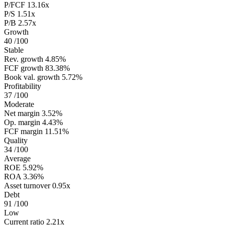
P/FCF
13.16x
P/S
1.51x
P/B
2.57x
Growth
40
/100
Stable
Rev. growth
4.85%
FCF growth
83.38%
Book val. growth
5.72%
Profitability
37
/100
Moderate
Net margin
3.52%
Op. margin
4.43%
FCF margin
11.51%
Quality
34
/100
Average
ROE
5.92%
ROA
3.36%
Asset turnover
0.95x
Debt
91
/100
Low
Current ratio
2.21x