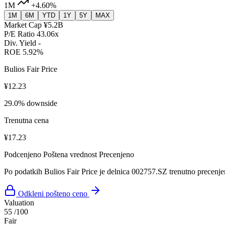
1M
+4.60%
1M
6M
YTD
1Y
5Y
MAX
Market Cap
¥5.2B
P/E Ratio
43.06x
Div. Yield
-
ROE
5.92%
Bulios Fair Price
¥12.23
29.0% downside
Trenutna cena
¥17.23
Podcenjeno
Poštena vrednost
Precenjeno
Po podatkih Bulios Fair Price je delnica 002757.SZ trenutno precenje
Odkleni pošteno ceno
Valuation
55
/100
Fair