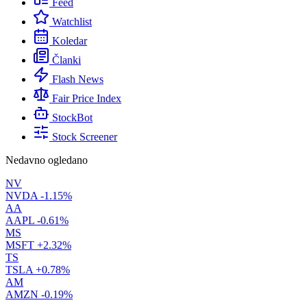
Feed
Watchlist
Koledar
Članki
Flash News
Fair Price Index
StockBot
Stock Screener
Nedavno ogledano
NV
NVDA
-1.15%
AA
AAPL
-0.61%
MS
MSFT
+2.32%
TS
TSLA
+0.78%
AM
AMZN
-0.19%