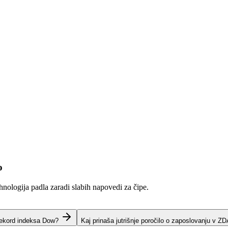
o
hnologija padla zaradi slabih napovedi za čipe.
rekord indeksa Dow?
Kaj prinaša jutrišnje poročilo o zaposlovanju v Z