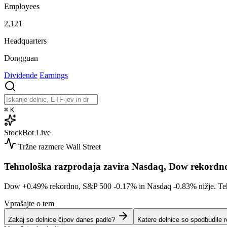
Employees
2,121
Headquarters
Dongguan
Dividende
Earnings
⌘
K
StockBot
Live
Tržne razmere
Wall Street
Tehnološka razprodaja zavira Nasdaq, Dow rekordn
Dow
+0.49%
rekordno, S&P 500
-0.17%
in Nasdaq
-0.83%
nižje. Te
Vprašajte o tem
Zakaj so delnice čipov danes padle?
Katere delnice so spodbudile 