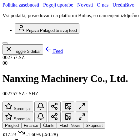
Politika zasebnosti
·
Pogoji uporabe
·
Novosti
·
O nas
·
Uredništvo
Vsi podatki, posredovani na platformi Bulios, so namenjeni izključno
Prijava
Prilagodite svoj feed
Feed
Toggle Sidebar
002757.SZ
00
Nanxing Machinery Co., Ltd.
002757.SZ · SHZ
Spremljaj
Spremljaj
Pregled
Finance
Članki
Flash News
Skupnost
¥17.23
-1.60%
(-¥0.28)