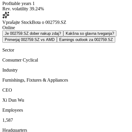
Profitable years
1
Rev. volatility
39.24%
Vprašajte StockBota o 002759.SZ
Online
Je 002759.SZ dober nakup zdaj?
Kakšna so glavna tveganja?
Primerjaj 002759.SZ vs AMD
Earnings outlook za 002759.SZ
Sector
Consumer Cyclical
Industry
Furnishings, Fixtures & Appliances
CEO
Xi Dun Wu
Employees
1,587
Headquarters