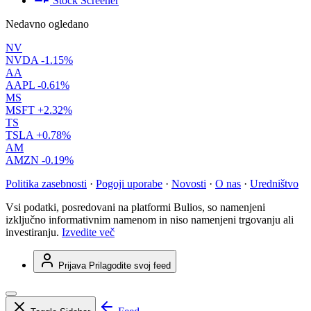
Stock Screener
Nedavno ogledano
NV
NVDA
-1.15%
AA
AAPL
-0.61%
MS
MSFT
+2.32%
TS
TSLA
+0.78%
AM
AMZN
-0.19%
Politika zasebnosti
·
Pogoji uporabe
·
Novosti
·
O nas
·
Uredništvo
Vsi podatki, posredovani na platformi Bulios, so namenjeni
izključno informativnim namenom in niso namenjeni trgovanju ali
investiranju.
Izvedite več
Prijava
Prilagodite svoj feed