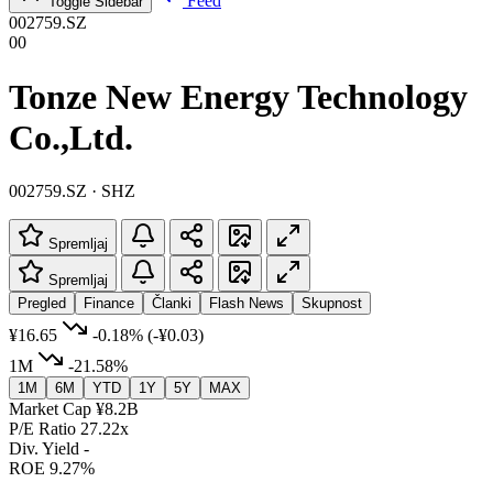
Feed
Toggle Sidebar
002759.SZ
00
Tonze New Energy Technology
Co.,Ltd.
002759.SZ · SHZ
Spremljaj
Spremljaj
Pregled
Finance
Članki
Flash News
Skupnost
¥16.65
-0.18%
(-¥0.03)
1M
-21.58%
1M
6M
YTD
1Y
5Y
MAX
Market Cap
¥8.2B
P/E Ratio
27.22x
Div. Yield
-
ROE
9.27%