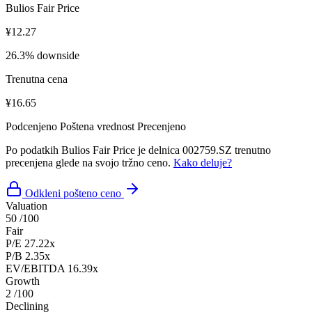
Bulios Fair Price
¥12.27
26.3% downside
Trenutna cena
¥16.65
Podcenjeno
Poštena vrednost
Precenjeno
Po podatkih Bulios Fair Price je delnica 002759.SZ trenutno
precenjena glede na svojo tržno ceno.
Kako deluje?
Odkleni pošteno ceno
Valuation
50
/100
Fair
P/E
27.22x
P/B
2.35x
EV/EBITDA
16.39x
Growth
2
/100
Declining