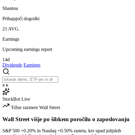
Shantou
Prihajajoči dogodki
21
AVG.
Earnings
Upcoming earnings report
14d
Dividende
Earnings
⌘
K
StockBot
Live
Tržne razmere
Wall Street
Wall Street višje po šibkem poročilu o zaposlovanju
S&P 500
+0.20%
in Nasdaq
+0.50%
rasteta, ker upad julijskih