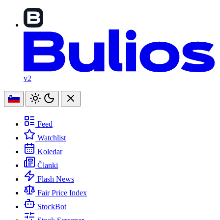
v2
Feed
Watchlist
Koledar
Članki
Flash News
Fair Price Index
StockBot