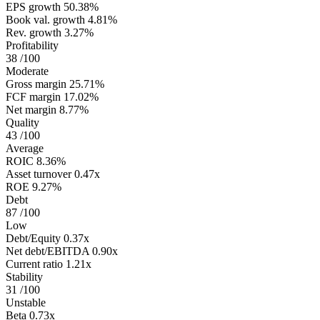
EPS growth
50.38%
Book val. growth
4.81%
Rev. growth
3.27%
Profitability
38
/100
Moderate
Gross margin
25.71%
FCF margin
17.02%
Net margin
8.77%
Quality
43
/100
Average
ROIC
8.36%
Asset turnover
0.47x
ROE
9.27%
Debt
87
/100
Low
Debt/Equity
0.37x
Net debt/EBITDA
0.90x
Current ratio
1.21x
Stability
31
/100
Unstable
Beta
0.73x