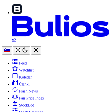
v2
Feed
Watchlist
Koledar
Članki
Flash News
Fair Price Index
StockBot