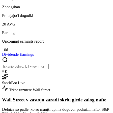
Zhongshan
Prihajajoči dogodki
20
AVG.
Earnings
Upcoming earnings report
10d
Dividende
Earnings
⌘
K
StockBot
Live
Tržne razmere
Wall Street
Wall Street v zastoju zaradi skrbi glede zalog nafte
Delnice so padle, ko so manjši upi na dogovor podražili nafto. S&P