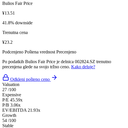
Bulios Fair Price
¥13.51
41.8% downside
Trenutna cena
¥23.2
Podcenjeno
Poštena vrednost
Precenjeno
Po podatkih Bulios Fair Price je delnica 002824.SZ trenutno
precenjena glede na svojo tržno ceno.
Kako deluje?
Odkleni pošteno ceno
Valuation
27
/100
Expensive
P/E
45.59x
P/B
3.06x
EV/EBITDA
21.93x
Growth
54
/100
Stable