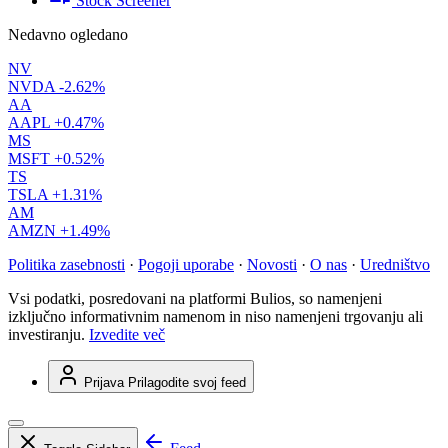
Stock Screener
Nedavno ogledano
NV
NVDA
-2.62%
AA
AAPL
+0.47%
MS
MSFT
+0.52%
TS
TSLA
+1.31%
AM
AMZN
+1.49%
Politika zasebnosti
·
Pogoji uporabe
·
Novosti
·
O nas
·
Uredništvo
Vsi podatki, posredovani na platformi Bulios, so namenjeni
izključno informativnim namenom in niso namenjeni trgovanju ali
investiranju.
Izvedite več
Prijava
Prilagodite svoj feed