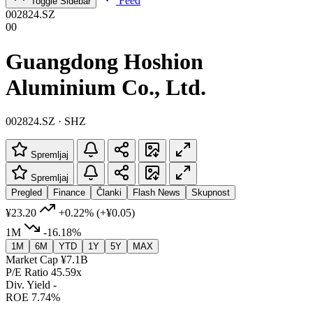
Feed
Toggle Sidebar
002824.SZ
00
Guangdong Hoshion
Aluminium Co., Ltd.
002824.SZ · SHZ
Spremljaj
Spremljaj
Pregled
Finance
Članki
Flash News
Skupnost
¥23.20
+0.22%
(+¥0.05)
1M
-16.18%
1M
6M
YTD
1Y
5Y
MAX
Market Cap
¥7.1B
P/E Ratio
45.59x
Div. Yield
-
ROE
7.74%