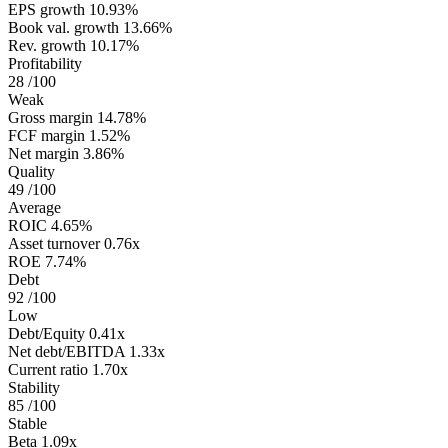
EPS growth
10.93%
Book val. growth
13.66%
Rev. growth
10.17%
Profitability
28
/100
Weak
Gross margin
14.78%
FCF margin
1.52%
Net margin
3.86%
Quality
49
/100
Average
ROIC
4.65%
Asset turnover
0.76x
ROE
7.74%
Debt
92
/100
Low
Debt/Equity
0.41x
Net debt/EBITDA
1.33x
Current ratio
1.70x
Stability
85
/100
Stable
Beta
1.09x