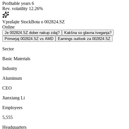
Profitable years
6
Rev. volatility
12.26%
Vprašajte StockBota o 002824.SZ
Online
Je 002824.SZ dober nakup zdaj?
Kakšna so glavna tveganja?
Primerjaj 002824.SZ vs AMD
Earnings outlook za 002824.SZ
Sector
Basic Materials
Industry
Aluminum
CEO
Jianxiang Li
Employees
5,555
Headquarters