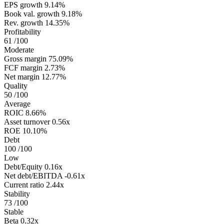
EPS growth
9.14%
Book val. growth
9.18%
Rev. growth
14.35%
Profitability
61
/100
Moderate
Gross margin
75.09%
FCF margin
2.73%
Net margin
12.77%
Quality
50
/100
Average
ROIC
8.66%
Asset turnover
0.56x
ROE
10.10%
Debt
100
/100
Low
Debt/Equity
0.16x
Net debt/EBITDA
-0.61x
Current ratio
2.44x
Stability
73
/100
Stable
Beta
0.32x