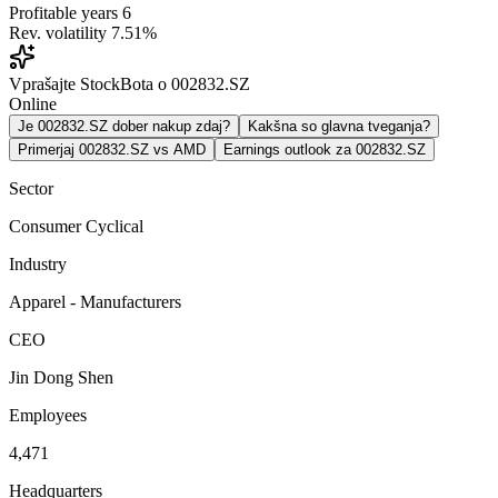
Profitable years
6
Rev. volatility
7.51%
Vprašajte StockBota o 002832.SZ
Online
Je 002832.SZ dober nakup zdaj?
Kakšna so glavna tveganja?
Primerjaj 002832.SZ vs AMD
Earnings outlook za 002832.SZ
Sector
Consumer Cyclical
Industry
Apparel - Manufacturers
CEO
Jin Dong Shen
Employees
4,471
Headquarters