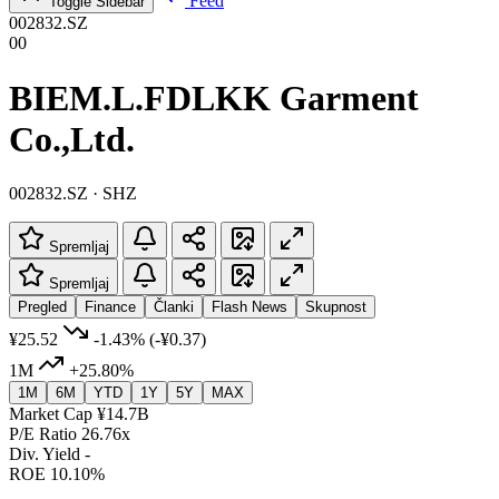
Feed
Toggle Sidebar
002832.SZ
00
BIEM.L.FDLKK Garment
Co.,Ltd.
002832.SZ · SHZ
Spremljaj
Spremljaj
Pregled
Finance
Članki
Flash News
Skupnost
¥25.52
-1.43%
(-¥0.37)
1M
+25.80%
1M
6M
YTD
1Y
5Y
MAX
Market Cap
¥14.7B
P/E Ratio
26.76x
Div. Yield
-
ROE
10.10%