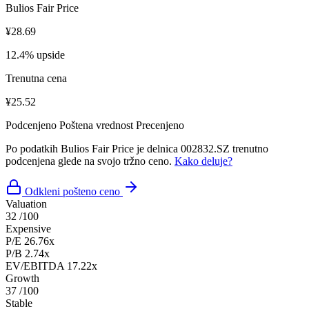
Bulios Fair Price
¥28.69
12.4% upside
Trenutna cena
¥25.52
Podcenjeno
Poštena vrednost
Precenjeno
Po podatkih Bulios Fair Price je delnica 002832.SZ trenutno
podcenjena glede na svojo tržno ceno.
Kako deluje?
Odkleni pošteno ceno
Valuation
32
/100
Expensive
P/E
26.76x
P/B
2.74x
EV/EBITDA
17.22x
Growth
37
/100
Stable