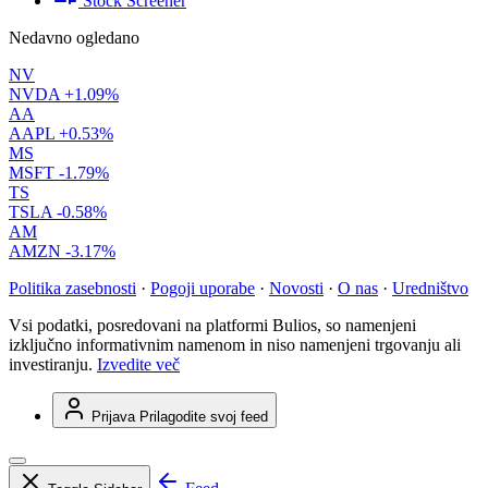
Stock Screener
Nedavno ogledano
NV
NVDA
+1.09%
AA
AAPL
+0.53%
MS
MSFT
-1.79%
TS
TSLA
-0.58%
AM
AMZN
-3.17%
Politika zasebnosti
·
Pogoji uporabe
·
Novosti
·
O nas
·
Uredništvo
Vsi podatki, posredovani na platformi Bulios, so namenjeni
izključno informativnim namenom in niso namenjeni trgovanju ali
investiranju.
Izvedite več
Prijava
Prilagodite svoj feed