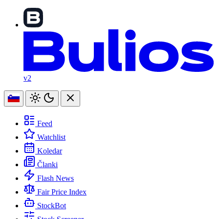
v2
Feed
Watchlist
Koledar
Članki
Flash News
Fair Price Index
StockBot