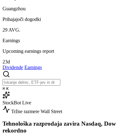
Guangzhou
Prihajajoči dogodki
29
AVG.
Earnings
Upcoming earnings report
23d
Dividende
Earnings
⌘
K
StockBot
Live
Tržne razmere
Wall Street
Tehnološka razprodaja zavira Nasdaq, Dow
rekordno