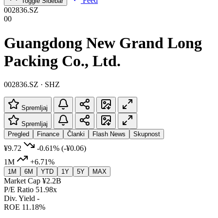
Feed
Toggle Sidebar
002836.SZ
00
Guangdong New Grand Long
Packing Co., Ltd.
002836.SZ · SHZ
Spremljaj
Spremljaj
Pregled
Finance
Članki
Flash News
Skupnost
¥9.72
-0.61%
(-¥0.06)
1M
+6.71%
1M
6M
YTD
1Y
5Y
MAX
Market Cap
¥2.2B
P/E Ratio
51.98x
Div. Yield
-
ROE
11.18%