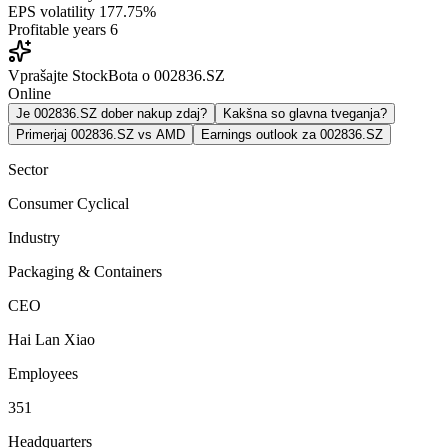
EPS volatility
177.75%
Profitable years
6
Vprašajte StockBota o 002836.SZ
Online
Je 002836.SZ dober nakup zdaj?
Kakšna so glavna tveganja?
Primerjaj 002836.SZ vs AMD
Earnings outlook za 002836.SZ
Sector
Consumer Cyclical
Industry
Packaging & Containers
CEO
Hai Lan Xiao
Employees
351
Headquarters