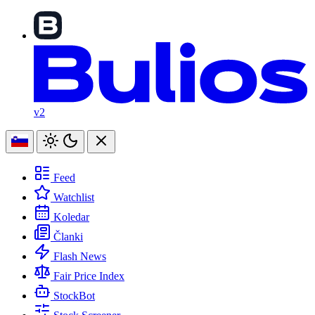
v2
Feed
Watchlist
Koledar
Članki
Flash News
Fair Price Index
StockBot