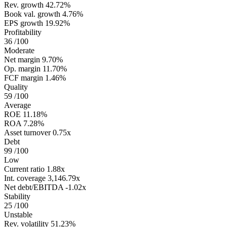
Rev. growth
42.72%
Book val. growth
4.76%
EPS growth
19.92%
Profitability
36
/100
Moderate
Net margin
9.70%
Op. margin
11.70%
FCF margin
1.46%
Quality
59
/100
Average
ROE
11.18%
ROA
7.28%
Asset turnover
0.75x
Debt
99
/100
Low
Current ratio
1.88x
Int. coverage
3,146.79x
Net debt/EBITDA
-1.02x
Stability
25
/100
Unstable
Rev. volatility
51.23%