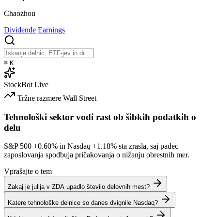
Chaozhou
Dividende
Earnings
⌘
K
StockBot
Live
Tržne razmere
Wall Street
Tehnološki sektor vodi rast ob šibkih podatkih o
delu
S&P 500
+0.60%
in Nasdaq
+1.18%
sta zrasla, saj padec
zaposlovanja spodbuja pričakovanja o nižanju obrestnih mer.
Vprašajte o tem
Zakaj je julija v ZDA upadlo število delovnih mest?
Katere tehnološke delnice so danes dvignile Nasdaq?