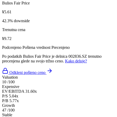
Bulios Fair Price
¥5.61
42.3% downside
Trenutna cena
¥9.72
Podcenjeno
Poštena vrednost
Precenjeno
Po podatkih Bulios Fair Price je delnica 002836.SZ trenutno
precenjena glede na svojo tržno ceno.
Kako deluje?
Odkleni pošteno ceno
Valuation
10
/100
Expensive
EV/EBITDA
31.60x
P/S
5.04x
P/B
5.77x
Growth
47
/100
Stable