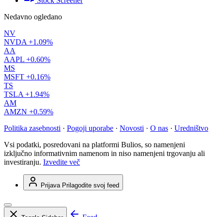
Stock Screener
Nedavno ogledano
NV
NVDA
+1.09%
AA
AAPL
+0.60%
MS
MSFT
+0.16%
TS
TSLA
+1.94%
AM
AMZN
+0.59%
Politika zasebnosti
·
Pogoji uporabe
·
Novosti
·
O nas
·
Uredništvo
Vsi podatki, posredovani na platformi Bulios, so namenjeni
izključno informativnim namenom in niso namenjeni trgovanju ali
investiranju.
Izvedite več
Prijava
Prilagodite svoj feed