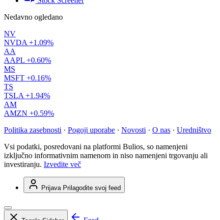
Stock Screener
Nedavno ogledano
NV
NVDA
+1.09%
AA
AAPL
+0.60%
MS
MSFT
+0.16%
TS
TSLA
+1.94%
AM
AMZN
+0.59%
Politika zasebnosti
·
Pogoji uporabe
·
Novosti
·
O nas
·
Uredništvo
Vsi podatki, posredovani na platformi Bulios, so namenjeni
izključno informativnim namenom in niso namenjeni trgovanju ali
investiranju.
Izvedite več
Prijava
Prilagodite svoj feed