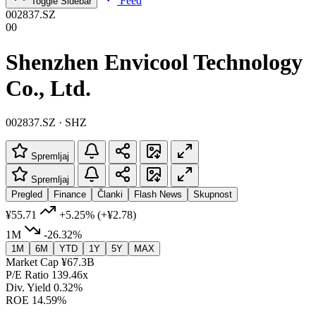
Feed
Toggle Sidebar
002837.SZ
00
Shenzhen Envicool Technology
Co., Ltd.
002837.SZ · SHZ
Spremljaj
Spremljaj
Pregled
Finance
Članki
Flash News
Skupnost
¥55.71
+5.25%
(+¥2.78)
1M
-26.32%
1M
6M
YTD
1Y
5Y
MAX
Market Cap
¥67.3B
P/E Ratio
139.46x
Div. Yield
0.32%
ROE
14.59%