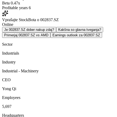
Beta
0.47x
Profitable years
6
Vprašajte StockBota o 002837.SZ
Online
Je 002837.SZ dober nakup zdaj?
Kakšna so glavna tveganja?
Primerjaj 002837.SZ vs AMD
Earnings outlook za 002837.SZ
Sector
Industrials
Industry
Industrial - Machinery
CEO
Yong Qi
Employees
5,697
Headquarters