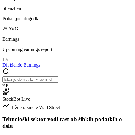
Shenzhen
Prihajajoči dogodki
25
AVG.
Earnings
Upcoming earnings report
17d
Dividende
Earnings
⌘
K
StockBot
Live
Tržne razmere
Wall Street
Tehnološki sektor vodi rast ob šibkih podatkih o
delu