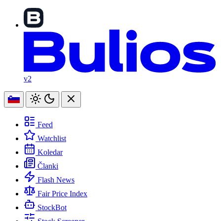
v2
Feed
Watchlist
Koledar
Članki
Flash News
Fair Price Index
StockBot