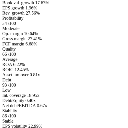
Book val. growth
17.63%
EPS growth
1.96%
Rev. growth
27.56%
Profitability
34
/100
Moderate
Op. margin
10.64%
Gross margin
27.41%
FCF margin
6.68%
Quality
66
/100
Average
ROA
6.22%
ROIC
12.45%
Asset turnover
0.81x
Debt
93
/100
Low
Int. coverage
18.95x
Debt/Equity
0.40x
Net debt/EBITDA
0.67x
Stability
86
/100
Stable
EPS volatility
22.99%