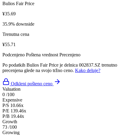
Bulios Fair Price
¥35.69
35.9% downside
Trenutna cena
¥55.71
Podcenjeno
Poštena vrednost
Precenjeno
Po podatkih Bulios Fair Price je delnica 002837.SZ trenutno
precenjena glede na svojo tržno ceno.
Kako deluje?
Odkleni pošteno ceno
Valuation
0
/100
Expensive
P/S
10.66x
P/E
139.46x
P/B
19.44x
Growth
73
/100
Growing