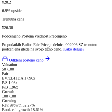
¥28.2
6.9% upside
Trenutna cena
¥26.38
Podcenjeno
Poštena vrednost
Precenjeno
Po podatkih Bulios Fair Price je delnica 002906.SZ trenutno
podcenjena glede na svojo tržno ceno.
Kako deluje?
Odkleni pošteno ceno
Valuation
50
/100
Fair
EV/EBITDA
17.96x
P/S
1.03x
P/B
1.96x
Growth
100
/100
Growing
Rev. growth
32.27%
Book val. growth
18.61%