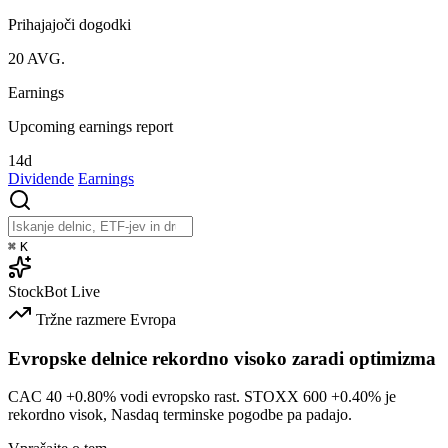
Prihajajoči dogodki
20
AVG.
Earnings
Upcoming earnings report
14d
Dividende
Earnings
⌘
K
StockBot
Live
Tržne razmere
Evropa
Evropske delnice rekordno visoko zaradi optimizma
CAC 40
+0.80%
vodi evropsko rast. STOXX 600
+0.40%
je
rekordno visok, Nasdaq terminske pogodbe pa padajo.