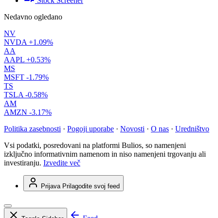
Stock Screener
Nedavno ogledano
NV
NVDA
+1.09%
AA
AAPL
+0.53%
MS
MSFT
-1.79%
TS
TSLA
-0.58%
AM
AMZN
-3.17%
Politika zasebnosti
·
Pogoji uporabe
·
Novosti
·
O nas
·
Uredništvo
Vsi podatki, posredovani na platformi Bulios, so namenjeni
izključno informativnim namenom in niso namenjeni trgovanju ali
investiranju.
Izvedite več
Prijava
Prilagodite svoj feed