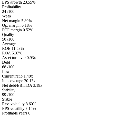
EPS growth
23.55%
Profitability
24
/100
Weak
Net margin
5.80%
Op. margin
6.18%
FCF margin
0.52%
Quality
50
/100
Average
ROE
11.53%
ROA
5.37%
Asset turnover
0.93x
Debt
68
/100
Low
Current ratio
1.48x
Int. coverage
20.13x
Net debt/EBITDA
3.19x
Stability
99
/100
Stable
Rev. volatility
8.60%
EPS volatility
7.15%
Profitable years
6