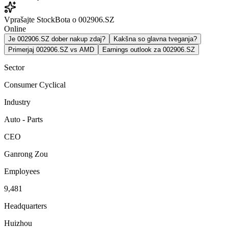
Vprašajte StockBota o 002906.SZ
Online
Je 002906.SZ dober nakup zdaj?
Kakšna so glavna tveganja?
Primerjaj 002906.SZ vs AMD
Earnings outlook za 002906.SZ
Sector
Consumer Cyclical
Industry
Auto - Parts
CEO
Ganrong Zou
Employees
9,481
Headquarters
Huizhou