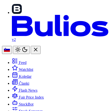
v2
Feed
Watchlist
Koledar
Članki
Flash News
Fair Price Index
StockBot