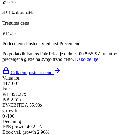
¥19.79
43.1% downside
Trenutna cena
¥34.75
Podcenjeno
Poštena vrednost
Precenjeno
Po podatkih Bulios Fair Price je delnica 002955.SZ trenutno
precenjena glede na svojo tržno ceno.
Kako deluje?
Odkleni pošteno ceno
Valuation
44
/100
Fair
P/E
857.27x
P/B
2.51x
EV/EBITDA
55.93x
Growth
0
/100
Declining
EPS growth
49.22%
Book val. growth
2.96%