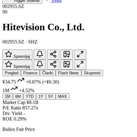
Feed
Toggle Sidebar
002955.SZ
00
Hitevision Co., Ltd.
002955.SZ · SHZ
Spremljaj
Spremljaj
Pregled
Finance
Članki
Flash News
Skupnost
¥34.75
+0.87%
(+¥0.30)
1M
+4.52%
1M
6M
YTD
1Y
5Y
MAX
Market Cap
¥8.1B
P/E Ratio
857.27x
Div. Yield
-
ROE
0.29%
Bulios Fair Price