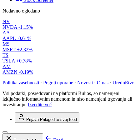
Stock Screener
Nedavno ogledano
NV
NVDA
-1.15%
AA
AAPL
-0.61%
MS
MSFT
+2.32%
TS
TSLA
+0.78%
AM
AMZN
-0.19%
Politika zasebnosti
·
Pogoji uporabe
·
Novosti
·
O nas
·
Uredništvo
Vsi podatki, posredovani na platformi Bulios, so namenjeni
izključno informativnim namenom in niso namenjeni trgovanju ali
investiranju.
Izvedite več
Prijava
Prilagodite svoj feed