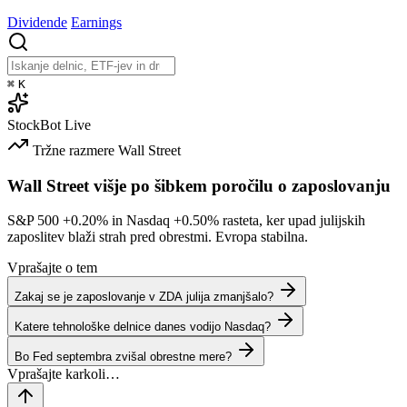
Dividende
Earnings
⌘
K
StockBot
Live
Tržne razmere
Wall Street
Wall Street višje po šibkem poročilu o zaposlovanju
S&P 500
+0.20%
in Nasdaq
+0.50%
rasteta, ker upad julijskih
zaposlitev blaži strah pred obrestmi. Evropa stabilna.
Vprašajte o tem
Zakaj se je zaposlovanje v ZDA julija zmanjšalo?
Katere tehnološke delnice danes vodijo Nasdaq?
Bo Fed septembra zvišal obrestne mere?