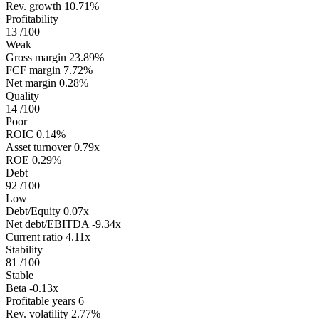
Rev. growth
10.71%
Profitability
13
/100
Weak
Gross margin
23.89%
FCF margin
7.72%
Net margin
0.28%
Quality
14
/100
Poor
ROIC
0.14%
Asset turnover
0.79x
ROE
0.29%
Debt
92
/100
Low
Debt/Equity
0.07x
Net debt/EBITDA
-9.34x
Current ratio
4.11x
Stability
81
/100
Stable
Beta
-0.13x
Profitable years
6
Rev. volatility
2.77%