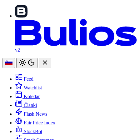
v2
Feed
Watchlist
Koledar
Članki
Flash News
Fair Price Index
StockBot