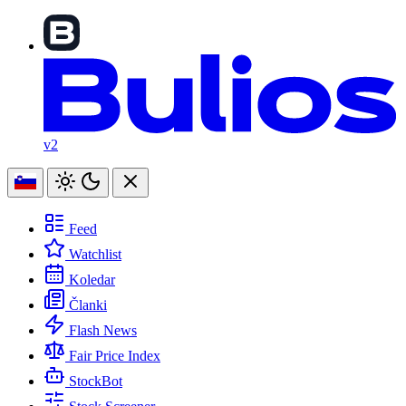
v2
Feed
Watchlist
Koledar
Članki
Flash News
Fair Price Index
StockBot