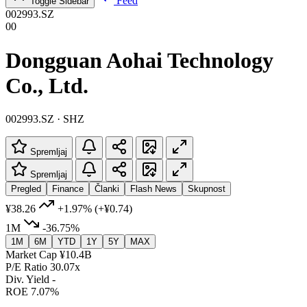
Feed
Toggle Sidebar
002993.SZ
00
Dongguan Aohai Technology
Co., Ltd.
002993.SZ · SHZ
Spremljaj
Spremljaj
Pregled
Finance
Članki
Flash News
Skupnost
¥38.26
+1.97%
(+¥0.74)
1M
-36.75%
1M
6M
YTD
1Y
5Y
MAX
Market Cap
¥10.4B
P/E Ratio
30.07x
Div. Yield
-
ROE
7.07%