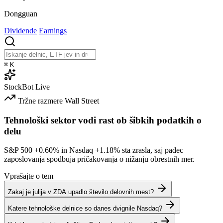
Dongguan
Dividende
Earnings
⌘
K
StockBot
Live
Tržne razmere
Wall Street
Tehnološki sektor vodi rast ob šibkih podatkih o
delu
S&P 500
+0.60%
in Nasdaq
+1.18%
sta zrasla, saj padec
zaposlovanja spodbuja pričakovanja o nižanju obrestnih mer.
Vprašajte o tem
Zakaj je julija v ZDA upadlo število delovnih mest?
Katere tehnološke delnice so danes dvignile Nasdaq?