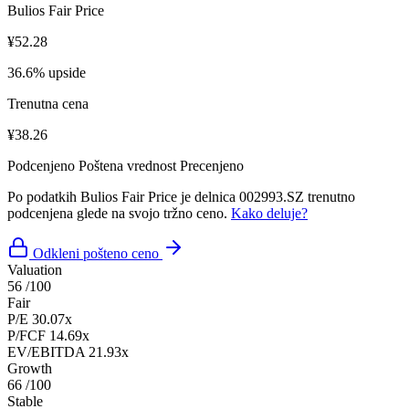
Bulios Fair Price
¥52.28
36.6% upside
Trenutna cena
¥38.26
Podcenjeno
Poštena vrednost
Precenjeno
Po podatkih Bulios Fair Price je delnica 002993.SZ trenutno
podcenjena glede na svojo tržno ceno.
Kako deluje?
Odkleni pošteno ceno
Valuation
56
/100
Fair
P/E
30.07x
P/FCF
14.69x
EV/EBITDA
21.93x
Growth
66
/100
Stable