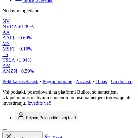
Stock Screener
Nedavno ogledano
NV
NVDA
+1.09%
AA
AAPL
+0.60%
MS
MSFT
+0.16%
TS
TSLA
+1.94%
AM
AMZN
+0.59%
Politika zasebnosti
·
Pogoji uporabe
·
Novosti
·
O nas
·
Uredništvo
Vsi podatki, posredovani na platformi Bulios, so namenjeni
izključno informativnim namenom in niso namenjeni trgovanju ali
investiranju.
Izvedite več
Prijava
Prilagodite svoj feed