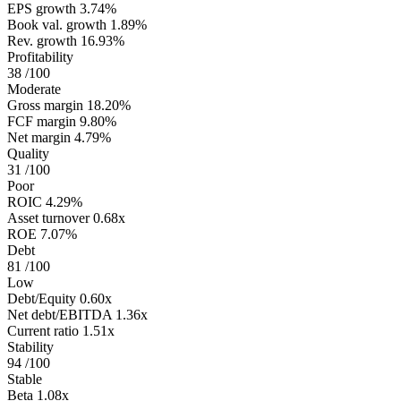
EPS growth
3.74%
Book val. growth
1.89%
Rev. growth
16.93%
Profitability
38
/100
Moderate
Gross margin
18.20%
FCF margin
9.80%
Net margin
4.79%
Quality
31
/100
Poor
ROIC
4.29%
Asset turnover
0.68x
ROE
7.07%
Debt
81
/100
Low
Debt/Equity
0.60x
Net debt/EBITDA
1.36x
Current ratio
1.51x
Stability
94
/100
Stable
Beta
1.08x