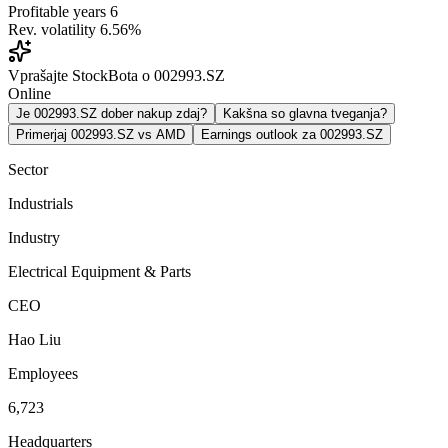
Profitable years
6
Rev. volatility
6.56%
Vprašajte StockBota o 002993.SZ
Online
Je 002993.SZ dober nakup zdaj?
Kakšna so glavna tveganja?
Primerjaj 002993.SZ vs AMD
Earnings outlook za 002993.SZ
Sector
Industrials
Industry
Electrical Equipment & Parts
CEO
Hao Liu
Employees
6,723
Headquarters