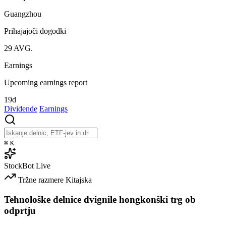
Guangzhou
Prihajajoči dogodki
29
AVG.
Earnings
Upcoming earnings report
19d
Dividende
Earnings
⌘
K
StockBot
Live
Tržne razmere
Kitajska
Tehnološke delnice dvignile hongkonški trg ob
odprtju