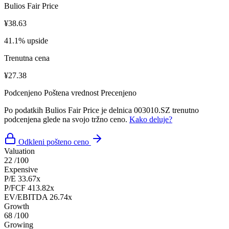
Bulios Fair Price
¥38.63
41.1% upside
Trenutna cena
¥27.38
Podcenjeno
Poštena vrednost
Precenjeno
Po podatkih Bulios Fair Price je delnica 003010.SZ trenutno
podcenjena glede na svojo tržno ceno.
Kako deluje?
Odkleni pošteno ceno
Valuation
22
/100
Expensive
P/E
33.67x
P/FCF
413.82x
EV/EBITDA
26.74x
Growth
68
/100
Growing