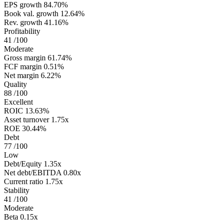
EPS growth
84.70%
Book val. growth
12.64%
Rev. growth
41.16%
Profitability
41
/100
Moderate
Gross margin
61.74%
FCF margin
0.51%
Net margin
6.22%
Quality
88
/100
Excellent
ROIC
13.63%
Asset turnover
1.75x
ROE
30.44%
Debt
77
/100
Low
Debt/Equity
1.35x
Net debt/EBITDA
0.80x
Current ratio
1.75x
Stability
41
/100
Moderate
Beta
0.15x