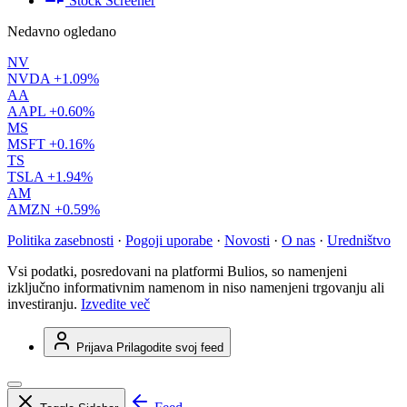
Stock Screener
Nedavno ogledano
NV
NVDA
+1.09%
AA
AAPL
+0.60%
MS
MSFT
+0.16%
TS
TSLA
+1.94%
AM
AMZN
+0.59%
Politika zasebnosti
·
Pogoji uporabe
·
Novosti
·
O nas
·
Uredništvo
Vsi podatki, posredovani na platformi Bulios, so namenjeni
izključno informativnim namenom in niso namenjeni trgovanju ali
investiranju.
Izvedite več
Prijava
Prilagodite svoj feed