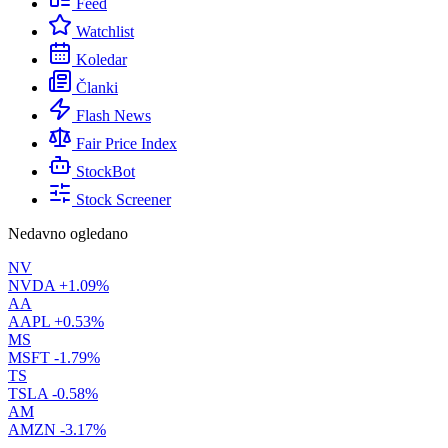
Feed
Watchlist
Koledar
Članki
Flash News
Fair Price Index
StockBot
Stock Screener
Nedavno ogledano
NV
NVDA
+1.09%
AA
AAPL
+0.53%
MS
MSFT
-1.79%
TS
TSLA
-0.58%
AM
AMZN
-3.17%