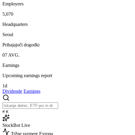
Employees
5,070
Headquarters
Seoul
Prihajajoči dogodki
07
AVG.
Earnings
Upcoming earnings report
1d
Dividende
Earnings
⌘
K
StockBot
Live
Tržne razmere
Evropa