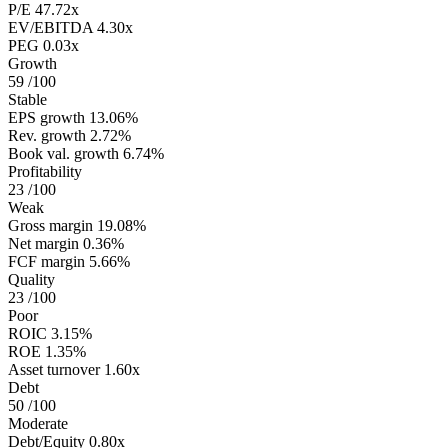
P/E
47.72x
EV/EBITDA
4.30x
PEG
0.03x
Growth
59
/100
Stable
EPS growth
13.06%
Rev. growth
2.72%
Book val. growth
6.74%
Profitability
23
/100
Weak
Gross margin
19.08%
Net margin
0.36%
FCF margin
5.66%
Quality
23
/100
Poor
ROIC
3.15%
ROE
1.35%
Asset turnover
1.60x
Debt
50
/100
Moderate
Debt/Equity
0.80x