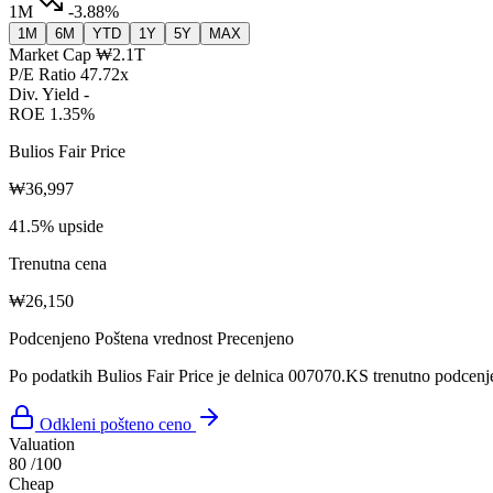
1M
-3.88%
1M
6M
YTD
1Y
5Y
MAX
Market Cap
₩2.1T
P/E Ratio
47.72x
Div. Yield
-
ROE
1.35%
Bulios Fair Price
₩36,997
41.5% upside
Trenutna cena
₩26,150
Podcenjeno
Poštena vrednost
Precenjeno
Po podatkih Bulios Fair Price je delnica 007070.KS trenutno podcenj
Odkleni pošteno ceno
Valuation
80
/100
Cheap