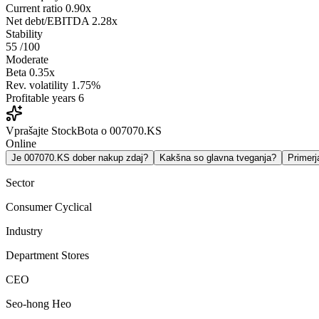
Current ratio
0.90x
Net debt/EBITDA
2.28x
Stability
55
/100
Moderate
Beta
0.35x
Rev. volatility
1.75%
Profitable years
6
Vprašajte StockBota o 007070.KS
Online
Je 007070.KS dober nakup zdaj?
Kakšna so glavna tveganja?
Primer
Sector
Consumer Cyclical
Industry
Department Stores
CEO
Seo-hong Heo