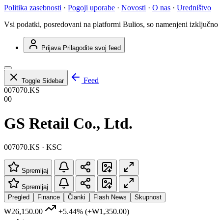
Politika zasebnosti
·
Pogoji uporabe
·
Novosti
·
O nas
·
Uredništvo
Vsi podatki, posredovani na platformi Bulios, so namenjeni izključno
Prijava
Prilagodite svoj feed
Feed
Toggle Sidebar
007070.KS
00
GS Retail Co., Ltd.
007070.KS · KSC
Spremljaj
Spremljaj
Pregled
Finance
Članki
Flash News
Skupnost
₩26,150.00
+5.44%
(+₩1,350.00)