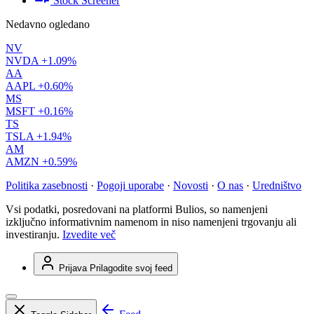
Stock Screener
Nedavno ogledano
NV
NVDA
+1.09%
AA
AAPL
+0.60%
MS
MSFT
+0.16%
TS
TSLA
+1.94%
AM
AMZN
+0.59%
Politika zasebnosti
·
Pogoji uporabe
·
Novosti
·
O nas
·
Uredništvo
Vsi podatki, posredovani na platformi Bulios, so namenjeni
izključno informativnim namenom in niso namenjeni trgovanju ali
investiranju.
Izvedite več
Prijava
Prilagodite svoj feed