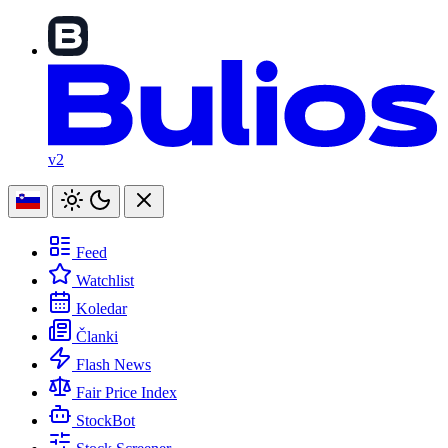
v2
Feed
Watchlist
Koledar
Članki
Flash News
Fair Price Index
StockBot