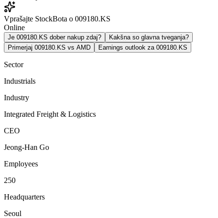
Vprašajte StockBota o 009180.KS
Online
Je 009180.KS dober nakup zdaj?
Kakšna so glavna tveganja?
Primerjaj 009180.KS vs AMD
Earnings outlook za 009180.KS
Sector
Industrials
Industry
Integrated Freight & Logistics
CEO
Jeong-Han Go
Employees
250
Headquarters
Seoul