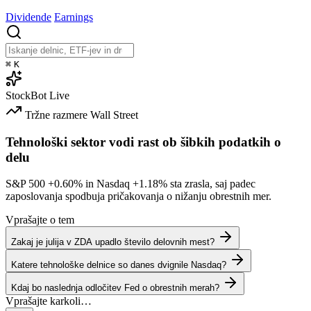
Dividende
Earnings
⌘
K
StockBot
Live
Tržne razmere
Wall Street
Tehnološki sektor vodi rast ob šibkih podatkih o
delu
S&P 500
+0.60%
in Nasdaq
+1.18%
sta zrasla, saj padec
zaposlovanja spodbuja pričakovanja o nižanju obrestnih mer.
Vprašajte o tem
Zakaj je julija v ZDA upadlo število delovnih mest?
Katere tehnološke delnice so danes dvignile Nasdaq?
Kdaj bo naslednja odločitev Fed o obrestnih merah?