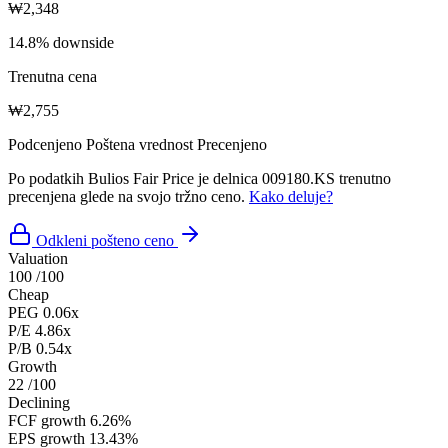
₩2,348
14.8% downside
Trenutna cena
₩2,755
Podcenjeno
Poštena vrednost
Precenjeno
Po podatkih Bulios Fair Price je delnica 009180.KS trenutno
precenjena glede na svojo tržno ceno.
Kako deluje?
Odkleni pošteno ceno
Valuation
100
/100
Cheap
PEG
0.06x
P/E
4.86x
P/B
0.54x
Growth
22
/100
Declining
FCF growth
6.26%
EPS growth
13.43%