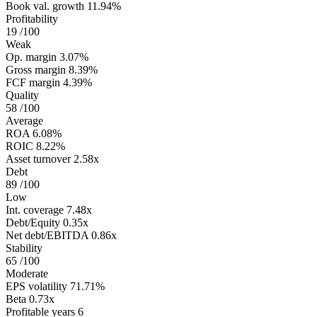
Book val. growth
11.94%
Profitability
19
/100
Weak
Op. margin
3.07%
Gross margin
8.39%
FCF margin
4.39%
Quality
58
/100
Average
ROA
6.08%
ROIC
8.22%
Asset turnover
2.58x
Debt
89
/100
Low
Int. coverage
7.48x
Debt/Equity
0.35x
Net debt/EBITDA
0.86x
Stability
65
/100
Moderate
EPS volatility
71.71%
Beta
0.73x
Profitable years
6