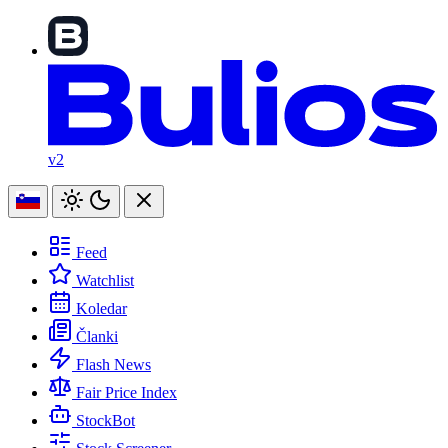
v2
Feed
Watchlist
Koledar
Članki
Flash News
Fair Price Index
StockBot