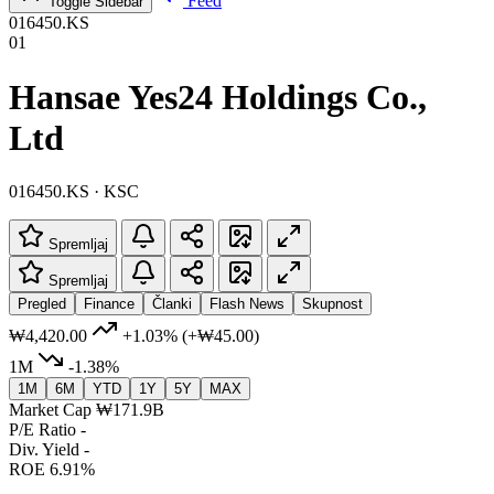
Feed
Toggle Sidebar
016450.KS
01
Hansae Yes24 Holdings Co.,
Ltd
016450.KS · KSC
Spremljaj
Spremljaj
Pregled
Finance
Članki
Flash News
Skupnost
₩4,420.00
+1.03%
(+₩45.00)
1M
-1.38%
1M
6M
YTD
1Y
5Y
MAX
Market Cap
₩171.9B
P/E Ratio
-
Div. Yield
-
ROE
6.91%