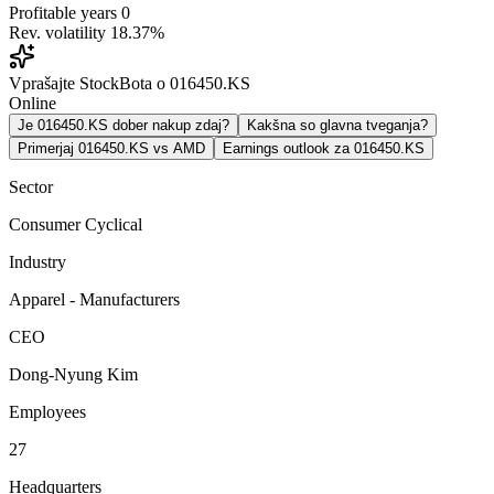
Profitable years
0
Rev. volatility
18.37%
Vprašajte StockBota o 016450.KS
Online
Je 016450.KS dober nakup zdaj?
Kakšna so glavna tveganja?
Primerjaj 016450.KS vs AMD
Earnings outlook za 016450.KS
Sector
Consumer Cyclical
Industry
Apparel - Manufacturers
CEO
Dong-Nyung Kim
Employees
27
Headquarters