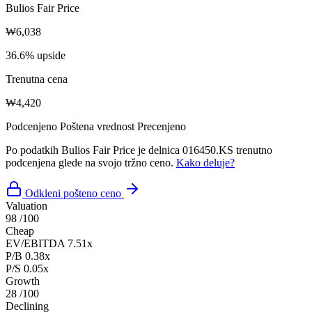
Bulios Fair Price
₩6,038
36.6% upside
Trenutna cena
₩4,420
Podcenjeno
Poštena vrednost
Precenjeno
Po podatkih Bulios Fair Price je delnica 016450.KS trenutno
podcenjena glede na svojo tržno ceno.
Kako deluje?
Odkleni pošteno ceno
Valuation
98
/100
Cheap
EV/EBITDA
7.51x
P/B
0.38x
P/S
0.05x
Growth
28
/100
Declining