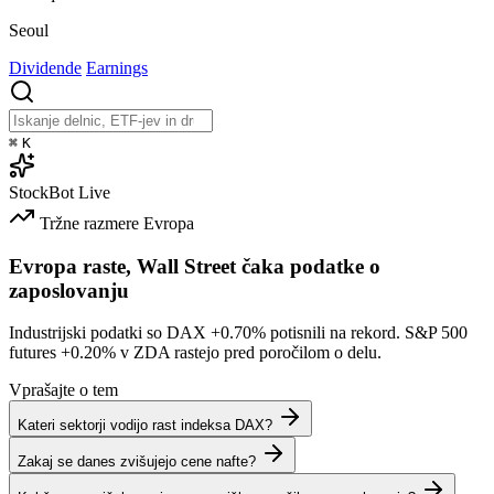
Seoul
Dividende
Earnings
⌘
K
StockBot
Live
Tržne razmere
Evropa
Evropa raste, Wall Street čaka podatke o
zaposlovanju
Industrijski podatki so DAX
+0.70%
potisnili na rekord. S&P 500
futures
+0.20%
v ZDA rastejo pred poročilom o delu.
Vprašajte o tem
Kateri sektorji vodijo rast indeksa DAX?
Zakaj se danes zvišujejo cene nafte?