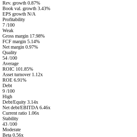
Rev. growth
0.87%
Book val. growth
3.43%
EPS growth
N/A
Profitability
7
/100
Weak
Gross margin
17.98%
FCF margin
5.14%
Net margin
0.97%
Quality
54
/100
Average
ROIC
101.85%
Asset turnover
1.12x
ROE
6.91%
Debt
9
/100
High
Debt/Equity
3.14x
Net debt/EBITDA
6.46x
Current ratio
1.06x
Stability
43
/100
Moderate
Beta
0.56x