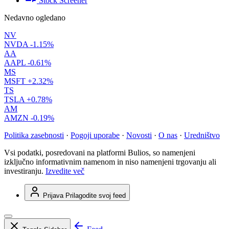
Stock Screener
Nedavno ogledano
NV
NVDA
-1.15%
AA
AAPL
-0.61%
MS
MSFT
+2.32%
TS
TSLA
+0.78%
AM
AMZN
-0.19%
Politika zasebnosti
·
Pogoji uporabe
·
Novosti
·
O nas
·
Uredništvo
Vsi podatki, posredovani na platformi Bulios, so namenjeni
izključno informativnim namenom in niso namenjeni trgovanju ali
investiranju.
Izvedite več
Prijava
Prilagodite svoj feed