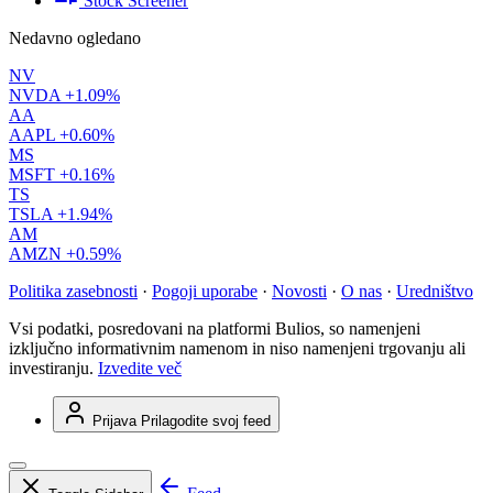
Stock Screener
Nedavno ogledano
NV
NVDA
+1.09%
AA
AAPL
+0.60%
MS
MSFT
+0.16%
TS
TSLA
+1.94%
AM
AMZN
+0.59%
Politika zasebnosti
·
Pogoji uporabe
·
Novosti
·
O nas
·
Uredništvo
Vsi podatki, posredovani na platformi Bulios, so namenjeni
izključno informativnim namenom in niso namenjeni trgovanju ali
investiranju.
Izvedite več
Prijava
Prilagodite svoj feed