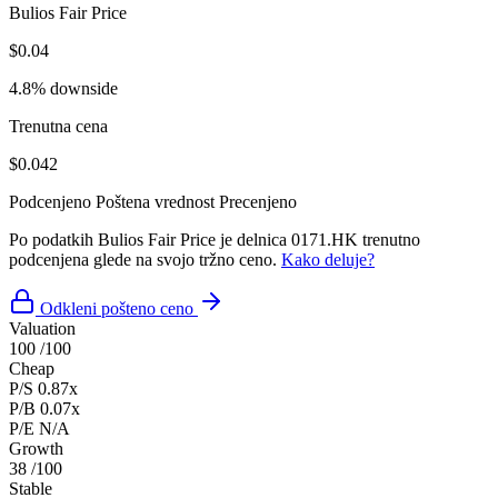
Bulios Fair Price
$0.04
4.8% downside
Trenutna cena
$0.042
Podcenjeno
Poštena vrednost
Precenjeno
Po podatkih Bulios Fair Price je delnica 0171.HK trenutno
podcenjena glede na svojo tržno ceno.
Kako deluje?
Odkleni pošteno ceno
Valuation
100
/100
Cheap
P/S
0.87x
P/B
0.07x
P/E
N/A
Growth
38
/100
Stable