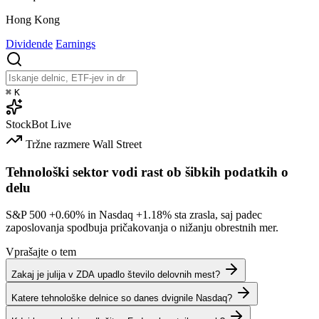
Hong Kong
Dividende
Earnings
⌘
K
StockBot
Live
Tržne razmere
Wall Street
Tehnološki sektor vodi rast ob šibkih podatkih o
delu
S&P 500
+0.60%
in Nasdaq
+1.18%
sta zrasla, saj padec
zaposlovanja spodbuja pričakovanja o nižanju obrestnih mer.
Vprašajte o tem
Zakaj je julija v ZDA upadlo število delovnih mest?
Katere tehnološke delnice so danes dvignile Nasdaq?