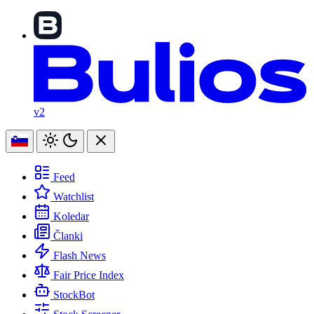
v2
Feed
Watchlist
Koledar
Članki
Flash News
Fair Price Index
StockBot