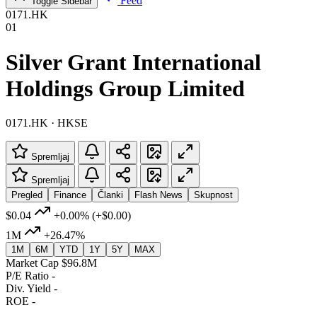
Feed
Toggle Sidebar
0171.HK
01
Silver Grant International
Holdings Group Limited
0171.HK · HKSE
Spremljaj
Spremljaj
Pregled
Finance
Članki
Flash News
Skupnost
$0.04
+0.00%
(+$0.00)
1M
+26.47%
1M
6M
YTD
1Y
5Y
MAX
Market Cap
$96.8M
P/E Ratio
-
Div. Yield
-
ROE
-