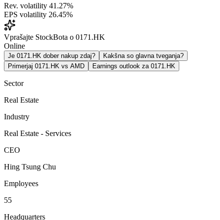
Rev. volatility
41.27%
EPS volatility
26.45%
Vprašajte StockBota o 0171.HK
Online
Je 0171.HK dober nakup zdaj?
Kakšna so glavna tveganja?
Primerjaj 0171.HK vs AMD
Earnings outlook za 0171.HK
Sector
Real Estate
Industry
Real Estate - Services
CEO
Hing Tsung Chu
Employees
55
Headquarters