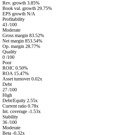
Rev. growth
3.85%
Book val. growth
29.75%
EPS growth
N/A
Profitability
43
/100
Moderate
Gross margin
83.52%
Net margin
853.54%
Op. margin
28.77%
Quality
0
/100
Poor
ROIC
0.50%
ROA
15.47%
Asset turnover
0.02x
Debt
27
/100
High
Debt/Equity
2.55x
Current ratio
0.78x
Int. coverage
-1.53x
Stability
36
/100
Moderate
Beta
-0.32x