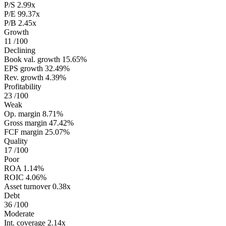
P/S
2.99x
P/E
99.37x
P/B
2.45x
Growth
11
/100
Declining
Book val. growth
15.65%
EPS growth
32.49%
Rev. growth
4.39%
Profitability
23
/100
Weak
Op. margin
8.71%
Gross margin
47.42%
FCF margin
25.07%
Quality
17
/100
Poor
ROA
1.14%
ROIC
4.06%
Asset turnover
0.38x
Debt
36
/100
Moderate
Int. coverage
2.14x