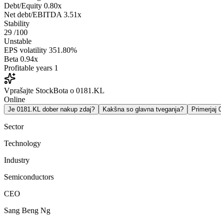
Debt/Equity
0.80x
Net debt/EBITDA
3.51x
Stability
29
/100
Unstable
EPS volatility
351.80%
Beta
0.94x
Profitable years
1
Vprašajte StockBota o 0181.KL
Online
Je 0181.KL dober nakup zdaj?
Kakšna so glavna tveganja?
Primerjaj
Sector
Technology
Industry
Semiconductors
CEO
Sang Beng Ng