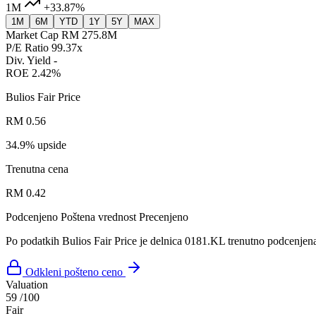
1M
+33.87%
1M
6M
YTD
1Y
5Y
MAX
Market Cap
RM 275.8M
P/E Ratio
99.37x
Div. Yield
-
ROE
2.42%
Bulios Fair Price
RM 0.56
34.9% upside
Trenutna cena
RM 0.42
Podcenjeno
Poštena vrednost
Precenjeno
Po podatkih Bulios Fair Price je delnica 0181.KL trenutno podcenjen
Odkleni pošteno ceno
Valuation
59
/100
Fair