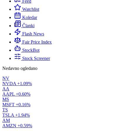
Feed
Watchlist
Koledar
Članki
Flash News
Fair Price Index
StockBot
Stock Screener
Nedavno ogledano
NV
NVDA
+1.09%
AA
AAPL
+0.60%
MS
MSFT
+0.16%
TS
TSLA
+1.94%
AM
AMZN
+0.59%