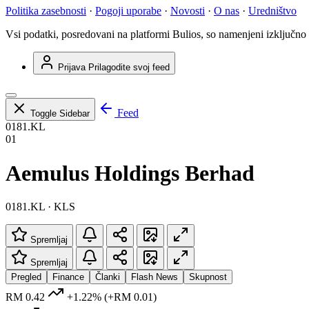
Politika zasebnosti
·
Pogoji uporabe
·
Novosti
·
O nas
·
Uredništvo
Vsi podatki, posredovani na platformi Bulios, so namenjeni izključno
Prijava
Prilagodite svoj feed
Feed
Toggle Sidebar
0181.KL
01
Aemulus Holdings Berhad
0181.KL · KLS
Spremljaj
Spremljaj
Pregled
Finance
Članki
Flash News
Skupnost
RM 0.42
+1.22%
(+RM 0.01)