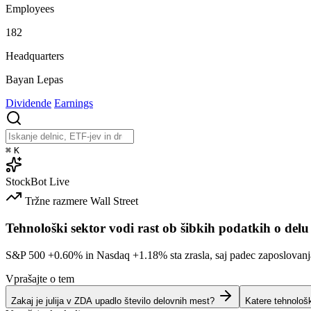
Employees
182
Headquarters
Bayan Lepas
Dividende
Earnings
⌘
K
StockBot
Live
Tržne razmere
Wall Street
Tehnološki sektor vodi rast ob šibkih podatkih o delu
S&P 500
+0.60%
in Nasdaq
+1.18%
sta zrasla, saj padec zaposlovan
Vprašajte o tem
Zakaj je julija v ZDA upadlo število delovnih mest?
Katere tehnološ