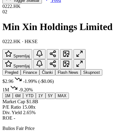
Feed
Toggle Sidebar
0222.HK
02
Min Xin Holdings Limited
0222.HK · HKSE
Spremljaj
Spremljaj
Pregled
Finance
Članki
Flash News
Skupnost
$2.96
-1.99%
(-$0.06)
1M
-9.20%
1M
6M
YTD
1Y
5Y
MAX
Market Cap
$1.8B
P/E Ratio
15.08x
Div. Yield
2.65%
ROE
-
Bulios Fair Price