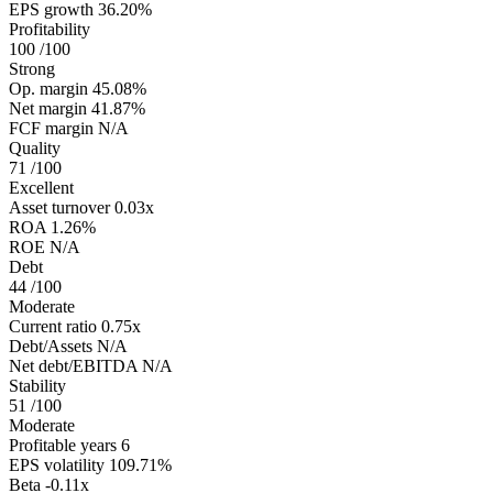
EPS growth
36.20%
Profitability
100
/100
Strong
Op. margin
45.08%
Net margin
41.87%
FCF margin
N/A
Quality
71
/100
Excellent
Asset turnover
0.03x
ROA
1.26%
ROE
N/A
Debt
44
/100
Moderate
Current ratio
0.75x
Debt/Assets
N/A
Net debt/EBITDA
N/A
Stability
51
/100
Moderate
Profitable years
6
EPS volatility
109.71%
Beta
-0.11x