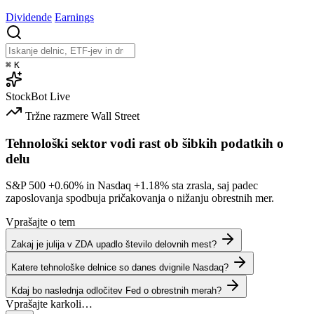
Dividende
Earnings
⌘
K
StockBot
Live
Tržne razmere
Wall Street
Tehnološki sektor vodi rast ob šibkih podatkih o
delu
S&P 500
+0.60%
in Nasdaq
+1.18%
sta zrasla, saj padec
zaposlovanja spodbuja pričakovanja o nižanju obrestnih mer.
Vprašajte o tem
Zakaj je julija v ZDA upadlo število delovnih mest?
Katere tehnološke delnice so danes dvignile Nasdaq?
Kdaj bo naslednja odločitev Fed o obrestnih merah?