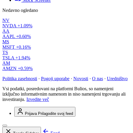
Stock Screener
Nedavno ogledano
NV
NVDA
+1.09%
AA
AAPL
+0.60%
MS
MSFT
+0.16%
TS
TSLA
+1.94%
AM
AMZN
+0.59%
Politika zasebnosti
·
Pogoji uporabe
·
Novosti
·
O nas
·
Uredništvo
Vsi podatki, posredovani na platformi Bulios, so namenjeni
izključno informativnim namenom in niso namenjeni trgovanju ali
investiranju.
Izvedite več
Prijava
Prilagodite svoj feed