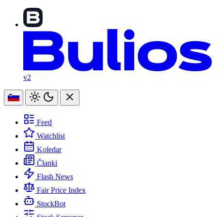
v2
Feed
Watchlist
Koledar
Članki
Flash News
Fair Price Index
StockBot