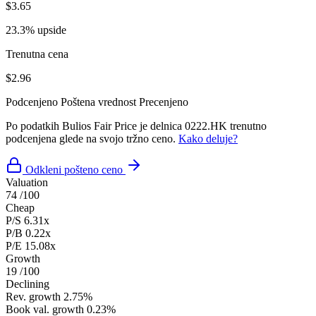
$3.65
23.3% upside
Trenutna cena
$2.96
Podcenjeno
Poštena vrednost
Precenjeno
Po podatkih Bulios Fair Price je delnica 0222.HK trenutno
podcenjena glede na svojo tržno ceno.
Kako deluje?
Odkleni pošteno ceno
Valuation
74
/100
Cheap
P/S
6.31x
P/B
0.22x
P/E
15.08x
Growth
19
/100
Declining
Rev. growth
2.75%
Book val. growth
0.23%