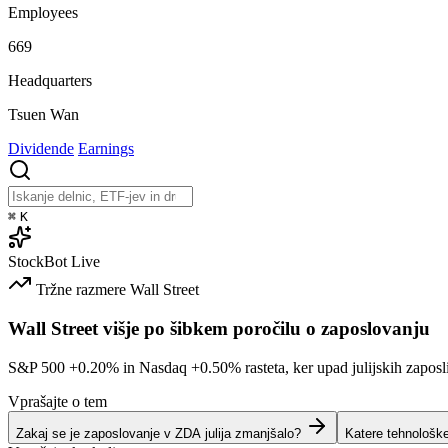
Employees
669
Headquarters
Tsuen Wan
Dividende
Earnings
⌘
K
StockBot
Live
Tržne razmere
Wall Street
Wall Street višje po šibkem poročilu o zaposlovanju
S&P 500
+0.20%
in Nasdaq
+0.50%
rasteta, ker upad julijskih zaposl
Vprašajte o tem
Zakaj se je zaposlovanje v ZDA julija zmanjšalo?
Katere tehnološk