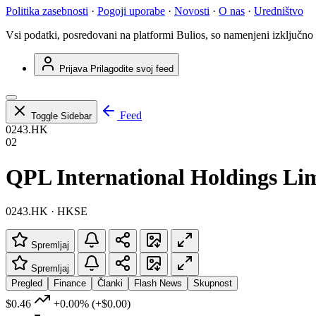
Politika zasebnosti
·
Pogoji uporabe
·
Novosti
·
O nas
·
Uredništvo
Vsi podatki, posredovani na platformi Bulios, so namenjeni izključno
Prijava
Prilagodite svoj feed
Feed
Toggle Sidebar
0243.HK
02
QPL International Holdings Li
0243.HK · HKSE
Spremljaj
Spremljaj
Pregled
Finance
Članki
Flash News
Skupnost
$0.46
+0.00%
(+$0.00)