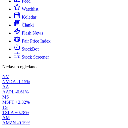
Feed
Watchlist
Koledar
Članki
Flash News
Fair Price Index
StockBot
Stock Screener
Nedavno ogledano
NV
NVDA
-1.15%
AA
AAPL
-0.61%
MS
MSFT
+2.32%
TS
TSLA
+0.78%
AM
AMZN
-0.19%