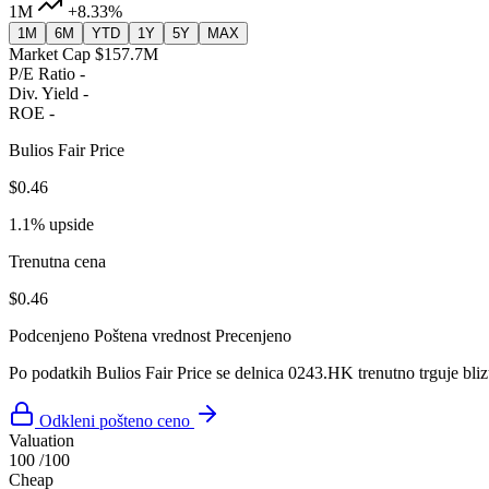
1M
+8.33%
1M
6M
YTD
1Y
5Y
MAX
Market Cap
$157.7M
P/E Ratio
-
Div. Yield
-
ROE
-
Bulios Fair Price
$0.46
1.1% upside
Trenutna cena
$0.46
Podcenjeno
Poštena vrednost
Precenjeno
Po podatkih Bulios Fair Price se delnica 0243.HK trenutno trguje bli
Odkleni pošteno ceno
Valuation
100
/100
Cheap