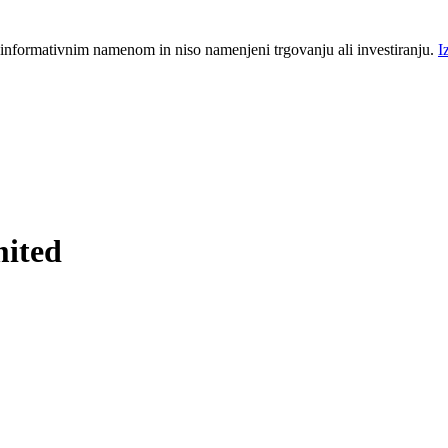
 informativnim namenom in niso namenjeni trgovanju ali investiranju.
I
mited