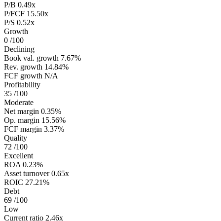
P/B
0.49x
P/FCF
15.50x
P/S
0.52x
Growth
0
/100
Declining
Book val. growth
7.67%
Rev. growth
14.84%
FCF growth
N/A
Profitability
35
/100
Moderate
Net margin
0.35%
Op. margin
15.56%
FCF margin
3.37%
Quality
72
/100
Excellent
ROA
0.23%
Asset turnover
0.65x
ROIC
27.21%
Debt
69
/100
Low
Current ratio
2.46x