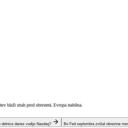
itev blaži strah pred obrestmi. Evropa stabilna.
e delnice danes vodijo Nasdaq?
Bo Fed septembra zvišal obrestne me