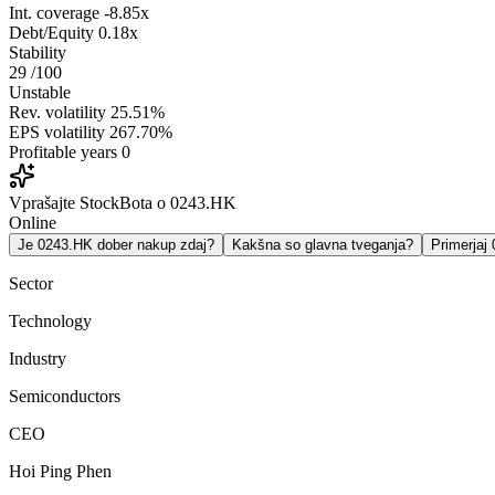
Int. coverage
-8.85x
Debt/Equity
0.18x
Stability
29
/100
Unstable
Rev. volatility
25.51%
EPS volatility
267.70%
Profitable years
0
Vprašajte StockBota o 0243.HK
Online
Je 0243.HK dober nakup zdaj?
Kakšna so glavna tveganja?
Primerja
Sector
Technology
Industry
Semiconductors
CEO
Hoi Ping Phen