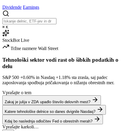
Dividende
Earnings
⌘
K
StockBot
Live
Tržne razmere
Wall Street
Tehnološki sektor vodi rast ob šibkih podatkih o
delu
S&P 500
+0.60%
in Nasdaq
+1.18%
sta zrasla, saj padec
zaposlovanja spodbuja pričakovanja o nižanju obrestnih mer.
Vprašajte o tem
Zakaj je julija v ZDA upadlo število delovnih mest?
Katere tehnološke delnice so danes dvignile Nasdaq?
Kdaj bo naslednja odločitev Fed o obrestnih merah?