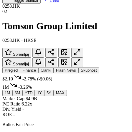
Feed
Toggle Sidebar
0258.HK
02
Tomson Group Limited
0258.HK · HKSE
Spremljaj
Spremljaj
Pregled
Finance
Članki
Flash News
Skupnost
$2.10
-2.78%
(-$0.06)
1M
-3.26%
1M
6M
YTD
1Y
5Y
MAX
Market Cap
$4.9B
P/E Ratio
6.22x
Div. Yield
-
ROE
-
Bulios Fair Price