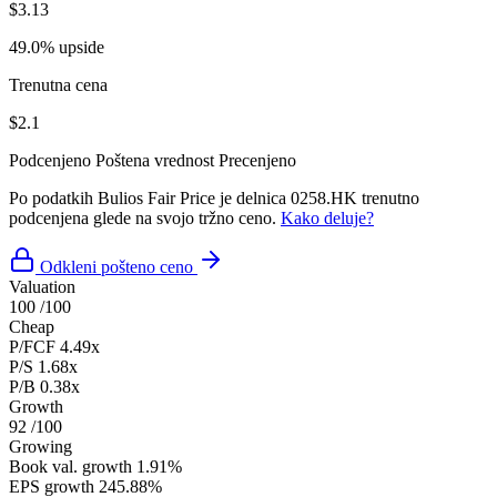
$3.13
49.0% upside
Trenutna cena
$2.1
Podcenjeno
Poštena vrednost
Precenjeno
Po podatkih Bulios Fair Price je delnica 0258.HK trenutno
podcenjena glede na svojo tržno ceno.
Kako deluje?
Odkleni pošteno ceno
Valuation
100
/100
Cheap
P/FCF
4.49x
P/S
1.68x
P/B
0.38x
Growth
92
/100
Growing
Book val. growth
1.91%
EPS growth
245.88%