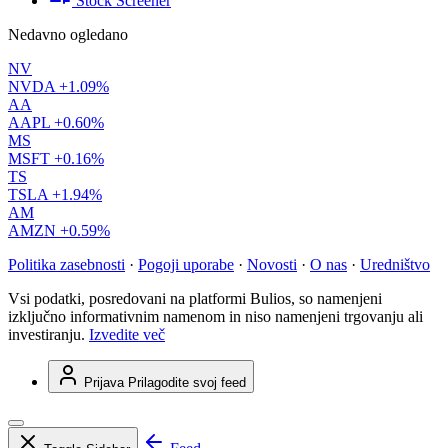
Stock Screener
Nedavno ogledano
NV
NVDA
+1.09%
AA
AAPL
+0.60%
MS
MSFT
+0.16%
TS
TSLA
+1.94%
AM
AMZN
+0.59%
Politika zasebnosti
·
Pogoji uporabe
·
Novosti
·
O nas
·
Uredništvo
Vsi podatki, posredovani na platformi Bulios, so namenjeni
izključno informativnim namenom in niso namenjeni trgovanju ali
investiranju.
Izvedite več
Prijava
Prilagodite svoj feed