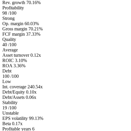
Rev. growth
70.16%
Profitability
98
/100
Strong
Op. margin
60.03%
Gross margin
70.21%
FCF margin
37.33%
Quality
40
/100
Average
Asset turnover
0.12x
ROIC
3.10%
ROA
3.36%
Debt
100
/100
Low
Int. coverage
240.54x
Debt/Equity
0.10x
Debt/Assets
0.06x
Stability
19
/100
Unstable
EPS volatility
99.13%
Beta
0.17x
Profitable years
6