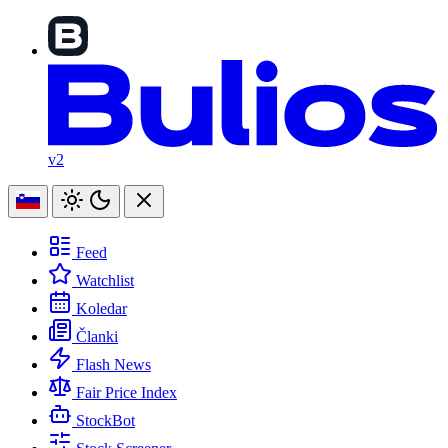
v2
Feed
Watchlist
Koledar
Članki
Flash News
Fair Price Index
StockBot