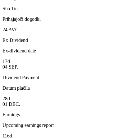
Sha Tin
Prihajajoči dogodki
24
AVG.
Ex-Dividend
Ex-dividend date
17d
04
SEP.
Dividend Payment
Datum plačila
28d
01
DEC.
Earnings
Upcoming earnings report
116d