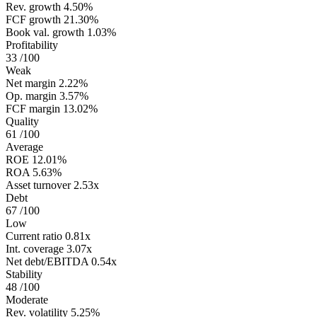
Rev. growth
4.50%
FCF growth
21.30%
Book val. growth
1.03%
Profitability
33
/100
Weak
Net margin
2.22%
Op. margin
3.57%
FCF margin
13.02%
Quality
61
/100
Average
ROE
12.01%
ROA
5.63%
Asset turnover
2.53x
Debt
67
/100
Low
Current ratio
0.81x
Int. coverage
3.07x
Net debt/EBITDA
0.54x
Stability
48
/100
Moderate
Rev. volatility
5.25%