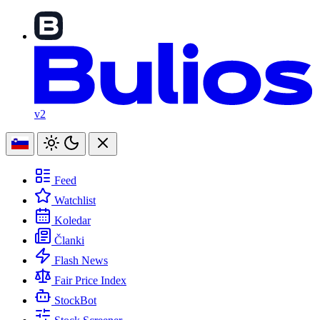
v2
Feed
Watchlist
Koledar
Članki
Flash News
Fair Price Index
StockBot