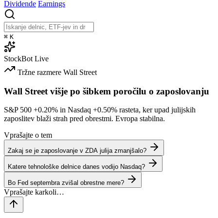
Dividende
Earnings
⌘
K
StockBot
Live
Tržne razmere
Wall Street
Wall Street višje po šibkem poročilu o zaposlovanju
S&P 500
+0.20%
in Nasdaq
+0.50%
rasteta, ker upad julijskih
zaposlitev blaži strah pred obrestmi. Evropa stabilna.
Vprašajte o tem
Zakaj se je zaposlovanje v ZDA julija zmanjšalo?
Katere tehnološke delnice danes vodijo Nasdaq?
Bo Fed septembra zvišal obrestne mere?