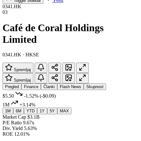
Feed
Toggle Sidebar
0341.HK
03
Café de Coral Holdings
Limited
0341.HK · HKSE
Spremljaj
Spremljaj
Pregled
Finance
Članki
Flash News
Skupnost
$5.50
-1.52%
(-$0.09)
1M
+3.14%
1M
6M
YTD
1Y
5Y
MAX
Market Cap
$3.1B
P/E Ratio
9.67x
Div. Yield
5.63%
ROE
12.01%