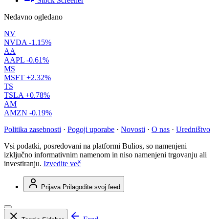
Stock Screener
Nedavno ogledano
NV
NVDA
-1.15%
AA
AAPL
-0.61%
MS
MSFT
+2.32%
TS
TSLA
+0.78%
AM
AMZN
-0.19%
Politika zasebnosti
·
Pogoji uporabe
·
Novosti
·
O nas
·
Uredništvo
Vsi podatki, posredovani na platformi Bulios, so namenjeni
izključno informativnim namenom in niso namenjeni trgovanju ali
investiranju.
Izvedite več
Prijava
Prilagodite svoj feed