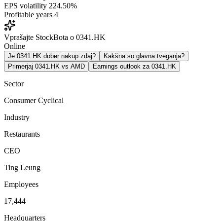
EPS volatility
224.50%
Profitable years
4
Vprašajte StockBota o 0341.HK
Online
Je 0341.HK dober nakup zdaj?
Kakšna so glavna tveganja?
Primerjaj 0341.HK vs AMD
Earnings outlook za 0341.HK
Sector
Consumer Cyclical
Industry
Restaurants
CEO
Ting Leung
Employees
17,444
Headquarters