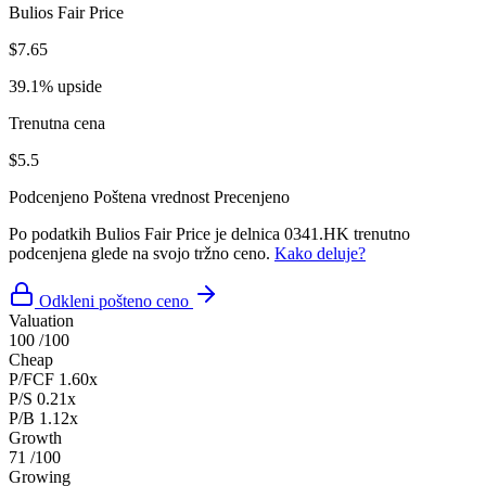
Bulios Fair Price
$7.65
39.1% upside
Trenutna cena
$5.5
Podcenjeno
Poštena vrednost
Precenjeno
Po podatkih Bulios Fair Price je delnica 0341.HK trenutno
podcenjena glede na svojo tržno ceno.
Kako deluje?
Odkleni pošteno ceno
Valuation
100
/100
Cheap
P/FCF
1.60x
P/S
0.21x
P/B
1.12x
Growth
71
/100
Growing